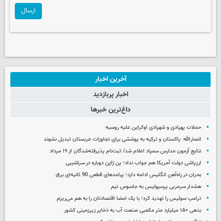
ارسال
آخرین اخبار
اخبار پربازدید
داغ‌ترین خبرها
حملات پهپادی و شهپادی اوکراین علیه روسیه
انصارالله: پاکستان و ترکیه به پوششی برای تجاوزات عربستان تبدیل نشوند
نتایج آزمون مدارس سمپاد اعلام شد/ ثبت‌نام پذیرفته‌شدگان از ۱۹ مرداد
ارزپاشی دولت آمریکا هم جواب نداد؛ ین ژاپن دوباره در سراشیبی
بحران در راه‌آهن انگلیس ادامه دارد؛ پیامدهای قطعی 90 ثانیه‌ای برق
هشدار سرمربی پرسپولیس به جاسوس تیم
ترامپ سوئیس را تهدید کرد؛ با یک امضا اقتصادتان را به هم می‌ریزم
بدهی ۱۵۰ میلیارد متر مکعبی صنعت آب به ذخایر زیرزمینی کشور