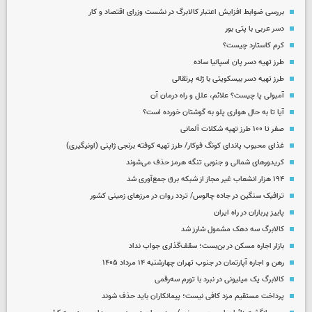
بررسی ضوابط افزایش اعتبار کالابرگ در نشست وزرای اقتصاد و کار
دسر عربی با پتی بور
کرم کاستارد چیست؟
طرز تهیه دسر پان اسپانیا ساده
طرز تهیه دسر بیسکویتی با ژله پرتقالی
آمبولی پا چیست؟ علائم، علل و راه درمان آن
آیا تا به حال هواری پلو به گوشتان خورده است؟
صفر تا ۱۰۰ طرز تهیه شکلات آلمانی
غذای محبوب پاندای کونگ فوکار/ طرز تهیه کوفته برنجی ژاپنی (اونیگیری)
کریدورهای شمالی و جنوبی تنگه هرمز حذف می‌شوند
۱۹۴ هزار انشعاب غیر مجاز از شبکه برق جمع‌آوری شد
ترافیک سنگین در جاده چالوس/ تردد روان در مرزهای زمینی کشور
پاییز پرباران در راه ایران
کالابرگ سه دهک مشمول شارز شد
بازار اجاره مسکن در بن‌بست؛ سقف‌گذاری جواب نداد
رهن و اجاره آپارتمان در جنوب تهران چهارشنبه ۱۴ مرداد ۱۴۰۵
کالابرگ یک میلیونی در نبرد با تورم سه‌رقمی
پرداخت مستقیم مزد کافی نیست؛ پیمانکاران باید حذف شوند