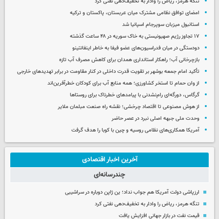
تنگه هرمز، ریاض را وادار به تخفیف‌دهی نفتی کرد
امضای توافق نظامی مشترک میان عربستان، پاکستان و ترکیه
استانبول میزبان سوپرجام اسپانیا شد
۱۷ تجاوز رژیم صهیونیستی به خاک سوریه در ۴۸ ساعت گذشته
دودستگی در میان فدراسیون‌های عضو فیفا به خاطر اینفانتینو
بازچرخانی آب؛ راهکار استانداری همدان برای کاهش مصرف آب تازه
تأکید امام جمعه بوشهر بر تقویت قدرت داخلی در کنار مقاومت در برابر تهدیدهای خارجی
از وان حمام تا استخر کشاورزی؛ همه منابع آب برای کودکان خطرآفرین‌اند
گرگاس، دورگه‌ای رام‌نشدنی با پیامدهای خطرناک برای روستاها
از هوش مصنوعی تا اقتصاد چرخشی؛ نقشه راه صنعت مبلمان ملایر
وحدت ملی جبهه اصلی نبرد در عصر حاضر
آمریکا همکاری‌های نظامی روسیه و چین با کوبا را هدف گرفت
آخرین اخبار اقتصادی
چندرسانه‌ای
ارزپاشی دولت آمریکا هم جواب نداد؛ ین ژاپن دوباره در سراشیبی
تنگه هرمز، ریاض را وادار به تخفیف‌دهی نفتی کرد
قیمت نفت در بازار جهانی افزایش یافت