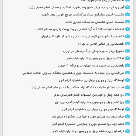
اقامه نماز بر پیکر امام شهید امت
آیین وداع مردم با پیکر مطهر رهبر شهید انقلاب در مصلی امام خمینی (ره)
نشست خبری سخنگوی ستاد بزرگداشت عروج خونین رهبر شهید
نشست خبری هفتمین نمایشگاه مجازی کتاب
اجتماع خانواده دانشگاه آزاد اسلامی جهت بیعت با رهبر معظم انقلاب
تشییع پیکر شهیدان لاریجانی، سلیمانی و شهدای ناو دنا در تهران
راهپیمایی روز جهانی قدس در تهران
تشییع پیکر مطهر شهدای جنگ رمضان در تهران
اختتامیه چهل و چهارمین جشنواره فیلم فجر
راهپیمایی سراسری مردم تهران در یوم‌الله ۲۲ بهمن
نورافشانی برج میلاد به مناسبت چهل‌ و هفتمین سالگرد پیروزی انقلاب اسلامی
ایستگاه پایانی چهل و چهارمین جشنواره فیلم فجر
تجدید میثاق خانواده دانشگاه آزاد اسلامی با آرمان های امام خمینی(ره)
روز دهم چهل و چهارمین جشنواره فیلم فجر سری دوم
روز دهم چهل و چهارمین جشنواره فیلم فجر سری اول
ایستگاه نهم چهل و چهارمین جشنواره فیلم فجر
فیلم سوم روز هشتم چهل و چهارمین جشنواره فیلم فجر
فیلم دوم روز هشتم چهل و چهارمین جشنواره فیلم فجر
فیلم اول روز هشتم چهل و چهارمین جشنواره فیلم فجر