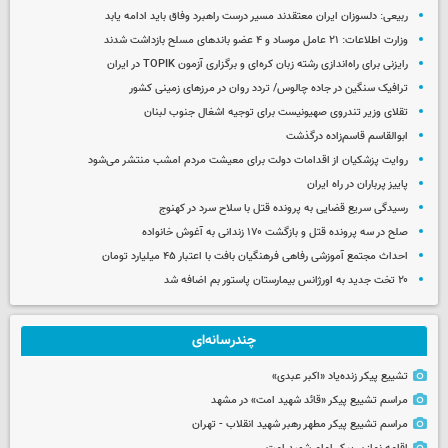
ربیعی: دلسوزان ایران معتقدند مسیر درست راهبرد وفاق باید ادامه یابد
وزارت اطلاعات: ۲۱ عامل موساد و ۴ عضو باندهای مسلح بازداشت شدند
رایزنی برای راه‌اندازی رشته زبان کره‌ای و برگزاری آزمون TOPIK در ایران
ترافیک سنگین در جاده چالوس/ تردد روان در مرزهای زمینی کشور
تقلای وزیر تندروی صهیونیست برای توجیه اشغال جنوب لبنان
ابوالقاسم قاسم‌زاده درگذشت
روایت پزشکیان از اقدامات دولت برای معیشت مردم امشب منتشر می‌شود
پاییز پرباران در راه ایران
رسیدگی سریع قضایی به پرونده قتل با سلاح سرد در کهنوج
صلح در سه پرونده قتل و بازگشت ۱۷۰ زندانی به آغوش خانواده
احداث مجتمع آموزشی رفاهی فرهنگیان بافت با اعتبار ۴۵ میلیارد تومان
۲۰ تخت جدید به اورژانس بیمارستان پاستور بم اضافه شد
چندرسانه‌ای
تشییع پیکر زنده‌یاد «اکبر عبدی»
مراسم تشییع پیکر «قائد شهید امت» در مشهد
مراسم تشییع پیکر مطهر رهبر شهید انقلاب - تهران