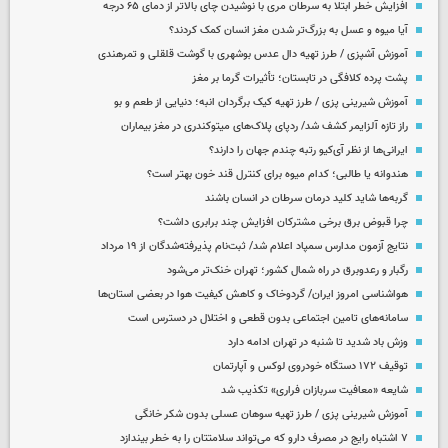
افزایش خطر ابتلا به سرطان مری با نوشیدن چای بالاتر از دمای ۶۵ درجه
آیا میوه و عسل به بزرگ‌تر شدن مغز انسان کمک کردند؟
آموزش آشپزی / طرز تهیه دال عدس بوشهری با گوشت قلقلی و تمرهندی
پشت پرده کلافگی در تابستان؛ تأثیرات گرما بر مغز
آموزش شیرینی پزی / طرز تهیه کیک برگردان انبه؛ دنیایی از طعم و بو
راز تازه آلزایمر کشف شد/ ردپای پلاک‌های میتوکندری در مغز بیماران
ایرانی‌ها از نظر آی‌کیو رتبه چندم جهان را دارند؟
هندوانه یا طالبی؛ کدام‌ میوه برای کنترل قند خون بهتر است؟
گربه‌ها شاید کلید درمان سرطان در انسان باشند
چرا قبوض برق برخی مشترکان افزایش چند برابری داشت؟
نتایج آزمون مدارس سمپاد اعلام شد/ ثبت‌نام پذیرفته‌شدگان از ۱۹ مرداد
رگبار و رعدوبرق در راه شمال کشور؛ تهران خنک‌تر می‌شود
هواشناسی امروز ایران/ گردوخاک و کاهش کیفیت هوا در بعضی استان‌ها
سامانه‌های تامین اجتماعی بدون قطعی و اختلال در دسترس است
وزش باد شدید تا شنبه در تهران ادامه دارد
توقیف ۱۷۲ دستگاه خودروی لوکس و آپارتمان
شایعه «معافیت سربازان فراری» تکذیب شد
آموزش شیرینی پزی / طرز تهیه سوهان عسلی بدون شکر خانگی
۷ اشتباه رایج در مصرف دارو که می‌تواند سلامتتان را به خطر بیندازد