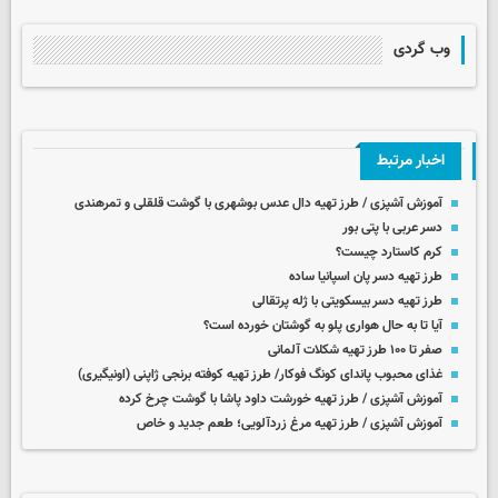
وب گردی
اخبار مرتبط
آموزش آشپزی / طرز تهیه دال عدس بوشهری با گوشت قلقلی و تمرهندی
دسر عربی با پتی بور
کرم کاستارد چیست؟
طرز تهیه دسر پان اسپانیا ساده
طرز تهیه دسر بیسکویتی با ژله پرتقالی
آیا تا به حال هواری پلو به گوشتان خورده است؟
صفر تا ۱۰۰ طرز تهیه شکلات آلمانی
غذای محبوب پاندای کونگ فوکار/ طرز تهیه کوفته برنجی ژاپنی (اونیگیری)
آموزش آشپزی / طرز تهیه خورشت داود پاشا با گوشت چرخ کرده
آموزش آشپزی / طرز تهیه مرغ زردآلویی؛ طعم جدید و خاص