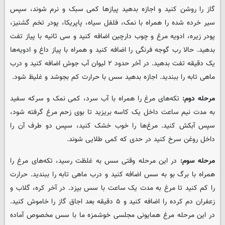
گاز را روشن کنید و اجازه بدهید پیازها کمی سبک و نرم شوند، سپس
سیر خرده شده را همراه با نمک، فلفل سیاه، پاپریکا، پودر تخم گشنیز،
پودر زیره، ادویه مرغ و چوب دارچین اضافه کنید و سی ثانیه با پیاز تفت
بدهید. حالا رب گوجه فرنگی را اضافه کنید و همراه با پیاز داغ و ادویه‌ها
یک دقیقه تفت بدهید. در آخر حدود ۲ لیوان آب جوش اضافه کنید و درب
ماهی تابه را ببندید. اجازه بدهید سس با حرارت کم بجوشد و غلیظ شود.
مرحله دوم:
تکه‌های مرغ را همراه با آب سرد، کمی نمک و سرکه سفید
به مدت نیم ساعت داخل یک کاسه بریزید تا بوی زحم مرغ گرفته شود،
سپس آبکش کنید. مرغ‌ها را خوب خشک کنید، سپس دو طرف آن را
داخل روغن سرخ کنید در حدی که کمی طلایی شوند.
مرحله سوم:
در این مرحله وقتی سس به غلظت رسید، تکه‌های مرغ را
همراه با برگ بو به سس اضافه کنید و درب ماهی تابه را ببندید. حرارت
را کم کنید تا مرغ به مدت یک ساعت با سس بپزد. در آخر کره، گلاب و
زعفران دم کرده را اضافه کنید و ۵ دقیقه بعد اجاق گاز را خاموش کنید.
در این مرحله مرغ همایونی مجلسی خوشمزه ما با سس مخصوص آماده