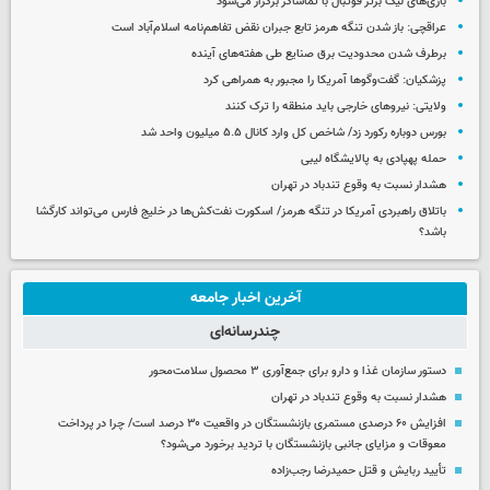
بازی‌های لیگ برتر فوتبال با تماشاگر برگزار می‌شود
عراقچی: باز شدن تنگه هرمز تابع جبران نقض تفاهم‌نامه اسلام‌آباد است
برطرف شدن محدودیت‌ برق صنایع طی هفته‌های آینده
پزشکیان: گفت‌وگوها آمریکا را مجبور به همراهی کرد
ولایتی: نیروهای خارجی باید منطقه را ترک کنند
بورس دوباره رکورد زد/ شاخص کل وارد کانال ۵.۵ میلیون واحد شد
حمله پهپادی به پالایشگاه لیبی
هشدار نسبت به وقوع تندباد در تهران
باتلاق راهبردی آمریکا در تنگه هرمز/ اسکورت نفت‌کش‌ها در خلیج فارس می‌تواند کارگشا
باشد؟
آخرین اخبار جامعه
چندرسانه‌ای
دستور سازمان غذا و دارو برای جمع‌آوری ۳ محصول سلامت‌محور
هشدار نسبت به وقوع تندباد در تهران
افزایش ۶۰ درصدی مستمری‌ بازنشستگان در واقعیت ۳۰ درصد است/ چرا در پرداخت
معوقات و مزایای جانبی بازنشستگان با تردید برخورد می‌شود؟
تأیید ربایش و قتل حمیدرضا رجب‌زاده