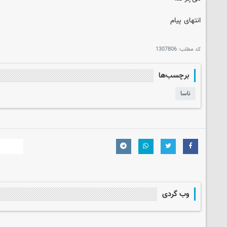
انتهای پیام
کد مطلب:
1307806
برچسب‌ها
ناسا
وب گردی