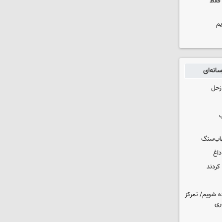
 فقط
یم
انه‌ای
زحل
ب
هاب‌سنگ
داغ
کردند
ه شویم/ تمرکز
ری