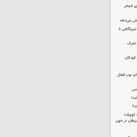
ای انجام
یش می‌دهد
 نیروگاهی با
 تحرک
 کودکان
اپ وب فعال
کس
شد!
ه کوچک/
سرطان در خون