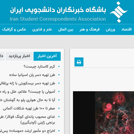
اقتصاد
ورزش
فرهنگ و هنر
بین الملل
علم و فناوری
عکس و گرافیک
آخرین اخبار
اخبار پربازدید
دا
کرم کاستارد چیست؟
طرز تهیه دسر پان اسپانیا ساده
طرز تهیه دسر بیسکویتی با ژله پرتقال
آمبولی پا چیست؟ علائم، علل و راه د
آیا تا به حال هواری پلو به گوشتان 
صفر تا ۱۰۰ طرز تهیه شکلات آلمانی
غذای محبوب پاندای کونگ فوکار/ طرز
برنجی ژاپنی (اونیگیری)
اخراج دو مأمور ارشد «موساد»؛ پس‌