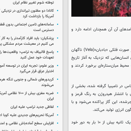
توطئه شوم تغییر نظام ایران
کانادا دو مظنون تیراندازی در نزدیکی
آمریکا را بازداشت کرد
سامانه‌های تامین اجتماعی بدون قطع
یامدهای آن آن همچنان ادامه دارد و
دسترس است
پزشکیان: باید افراد کارآمدتر را به کار
می کنیم در معیشت مردم مشکلی پی
به نقل از ناسا، حدود ۱۲ هزار سال پیش، یک ستاره نسبتاً معمولی در صورت فلکی «بادبان»(Vela) ناگهان
پاسخ قالیباف به ترامپ: واقعیت‌ها را 
نسان‌هایی که نزدیک به آغاز تاریخ
تعهدات خود عمل کنید
محیط میان‌ستاره‌ای برخورد کردند و
وزیر علوم: تجربه ایران در توسعه آم
اختیار عراق قرار می‌گیرد
کریدورهای شمالی و جنوبی تنگه هر
می‌شوند
ش از ۶۰ ساعت از منطقه خوماس در نامیبیا گرفته شده، بخشی از
ضربه مغزی بیش از ۷۰۰ 
با انتشار هیدروژن به رنگ قرمز و
ایران
شده، این گاز پراکنده می‌شود و با
لفاظی جدید ترامپ علیه ایران
ون انرژی تولید می‌کند.
آمریکا تحریم‌های جدیدی علیه کوبا اع
در مرکز بقایای ابرنواختر بادبان، یک تپ‌اختر باقی مانده است که در یک ثانیه بیش از ۱۰ بار به دور خود
افزایش سطح آماده‌باش نظامی و امنی