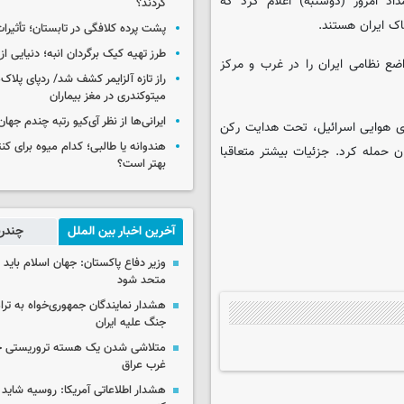
اپو افتاده‌اند که کانال ۱۴ اسرائیل بامداد امروز (دوشنبه) اعلام کرد که
کردند؟
اک ایران هستند.
پشت پرده کلافگی در تابستان؛ تأثیرات
طرز تهیه کیک برگردان انبه؛ دنیایی از
ضع نظامی ایران را در غرب و مرکز
راز تازه آلزایمر کشف شد/ ردپای پلاک‌
میتوکندری در مغز بیماران
ایرانی‌ها از نظر آی‌کیو رتبه چندم جهان 
روی هوایی اسرائیل، تحت هدایت رکن
هندوانه یا طالبی؛ کدام‌ میوه برای ک
ن حمله کرد. جزئیات بیشتر متعاقبا
بهتر است؟
آخرین اخبار بین الملل
چندرس
وزیر دفاع پاکستان: جهان اسلام باید در
متحد شود
هشدار نمایندگان جمهوری‌خواه به ترا
جنگ علیه ایران
متلاشی شدن یک هسته تروریستی خ
غرب عراق
هشدار اطلاعاتی آمریکا: روسیه شاید ب