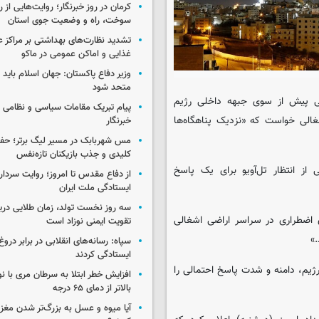
کرمان در روز خبرنگار؛ روایت‌هایی از 
سوخت، راه و وضعیت جوی استان
تشدید نظارت‌های بهداشتی بر مراکز 
غذایی و اماکن عمومی در ماکو
وزیر دفاع پاکستان: جهان اسلام باید در
متحد شود
 پیش از سوی جبهه داخلی رژیم
پیام تبریک مقامات سیاسی و نظامی 
غالی خواست که «نزدیک پناهگاه‌ها
خبرنگار
مس شهربابک در مسیر لیگ برتر؛ حفظ
کلیدی و جذب بازیکنان تازه‌نفس
از انتظار تل‌آویو برای یک پاسخ
از دفاع مقدس تا امروز؛ روایت سردار 
ایستادگی ملت ایران
سه روز نخست تولد، زمان طلایی دریا
ی اضطراری در سراسر اراضی اشغالی
تقویت ایمنی نوزاد است
»
سپاه: رسانه‌های انقلابی در برابر درو
ایستادگی کردند
ژیم، دامنه و شدت پاسخ احتمالی را
افزایش خطر ابتلا به سرطان مری با 
بالاتر از دمای ۶۵ درجه
آیا میوه و عسل به بزرگ‌تر شدن مغز