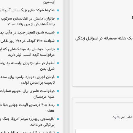
اپستین
هکرها شرکت‌های بزرگ مالی آمریکا ر
طالبان: داعش در افغانستان سرکوب 
پناهگاه‌هایش از بین رفته است
شنیده شدن انفجار جدید در مأرب یم
یک هفته مخفیانه در اسرائیل زندگی
شهادت ۳۰۰ کودک در ۳۰۰ روز نقض آتش‌بس غزه
ترامپ: خودمان به موشک‌هایی که او
درخواست کرده است، نیاز داریم
انفجار در مقر مزدوران وابسته به ریا
شرق یمن
فرمان اجرایی دوباره ترامپ برای مح
تابعیت بر اساس تولد»
درخواست عامری برای تعویق عملیات ان
علیه عربستان
رشد ۴.۸ درصدی قیمت جهانی طلا 
هفته
تشر نمی‌شود.
نظرسنجی رویترز: مردم آمریکا جنگ با 
بی‌ثباتی می‌دانند