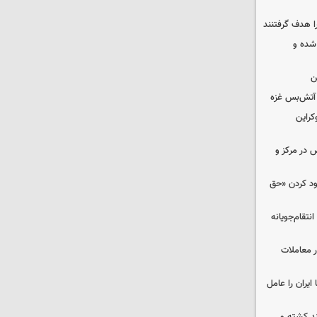
ا هدف گرفتنند
شده و
ن
کراین
ض در مرکز و
دود کردن «حق
تقام‌جویانه
در معاملات
ایران را عامل