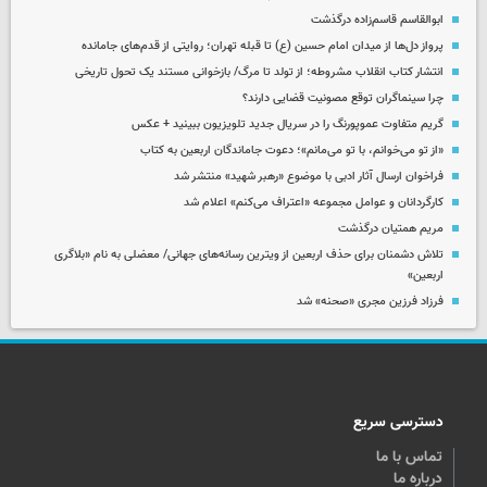
ابوالقاسم قاسم‌زاده درگذشت
پرواز دل‌ها از میدان امام حسین (ع) تا قبله تهران؛ روایتی از قدم‌های جامانده
انتشار کتاب انقلاب مشروطه؛ از تولد تا مرگ/ بازخوانی مستند یک تحول تاریخی
چرا سینماگران توقع مصونیت قضایی دارند؟
گریم متفاوت عموپورنگ را در سریال جدید تلویزیون ببینید + عکس
«از تو می‌خوانم، با تو می‌مانم»؛ دعوت جاماندگان اربعین به کتاب
فراخوان ارسال آثار ادبی با موضوع «رهبر شهید» منتشر شد
کارگردانان و عوامل مجموعه «اعتراف می‌کنم» اعلام شد
مریم همتیان درگذشت
تلاش دشمنان برای حذف اربعین از ویترین رسانه‌های جهانی/ معضلی به نام «بلاگری
اربعین»
فرزاد فرزین مجری «صحنه» شد
دسترسی سریع
تماس با ما
درباره ما