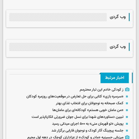
وب گردی
وب گردی
اخبار مرتبط
ز کودکی خادم این تبار محترمم
«سرسره بازی» کتابی برای حل تعارض در موقعیت‌های روزمره کودکان
کمک صبحانه به نوجوانان برای انتخاب غذای بهتر
«من مامان خوبی هستم» کودکانه‌ای برای مامان‌ها
تبیین دستاوردهای شهدا برای نسل جوان ضرورتی انکارناپذیر است
پویش «تو قهرمان منی» به ۵۰۰ اجرای میدانی رسید
جلسه پیچینگ آثار کودک و نوجوان فارابی برگزار شد
میزبانی حسینیه «مادر و کودک» از عزاداران کوچک در دهه اول محرم