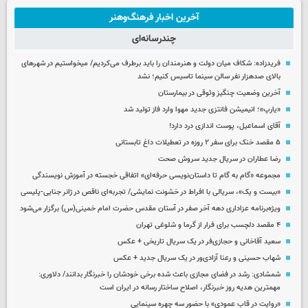
آخرین اخبار فرهنگ‌وهنر
چندرسانه‌ای
فریدزاده: شکاف میان دولت و هنرمندان را باید برطرف می‌کردیم/ میخواستیم در شهرهای
بالای صدهزار نفر سالن سینما تاسیس کنیم؛ نشد
آخرین وضعیت چنگیز وثوقی در بیمارستان
«یارپ»؛ انیمیشن فانتزی جدید مهوا وارد فاز تولید شد
آقای اسماعیل، پوست اندازی درد دارد!
۵ مقصد خنک برای سفر ۲ روزه در تعطیلات داغ تابستانی
رضا عطاران در سریال جدید سروش صحت
مجموعه «گام به گام تا داستان‌نویسی حرفه‌ای» اتفاقی خجسته در آموزش نویسندگی
«بیست و یک»، سریالی با افراط در خشونت نمایشی/ تجربه‌ای ناقص در ژانر جنایی-پلیسی
ویژه‌برنامه عزاداری دهه آخر صفر در آستان مقدس حضرت امام خمینی(س) برگزار می‌شود
۴ مقصد دلچسب برای فرار از گرما و شلوغی تهران
سعید آقاخانی و حجازی‌فر در یک سریال تاریخی + عکس
شهاب حسینی و رعنا آزادی‌ور در یک سریال جدید + عکس
شمشادی: رشد در فضای مجازی باعث شده برخی خودشان را خبرنگار بدانند/ دلاوری:
مهمترین هدیه‌ روز خبرنگار، اصلاح ساختار رسانه در ایران است
«روایت در قاب عمودی» با حضور سه چهره سینمایی