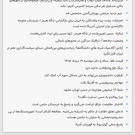
فریدزاده: شکاف میان دولت و هنرمندان را باید برطرف می‌کردیم/ میخواستیم در شهرهای
بالای صدهزار نفر سالن سینما تاسیس کنیم؛ نشد
تیم جدید مرتضی پورعلی‌گنجی مشخص شد
امتیازات پشت پرده واشنگتن به ایران برای بازگشایی تنگه هرمز / عربستان متوجه
ناکارامدی چتر امنیتی آمریکا شده است
نیکزاد: مسیر تعیین‌شده در تنگه هرمز، تنها مسیر برای تردد کشتی‌هاست
وضعیت جاده‌ها / ترافیک سنگین در محورهای شمالی
آزادی آکادمیک شرط بقای دانشگاه‌ها/ رتبه‌بندی‌های بین‌المللی مبنای سیاست‌گذاری علم در
ایران قرار نگیرد
قیمت طلا، سکه و دلار دوشنبه ۱۹ مرداد ۱۴۰۵
جنگ نقل‌وانتقالات ادامه دارد
ظرفیت دانشجویان می‌تواند به حل مسائل حوزه آب کمک کند
مهاجم پرسپولیسی به آفریقا رفت
بلیط ۱۹ میلیونی هواپیما در مسیر تهران مشهد
چرا رونالدو به مسی تسلیت نگفت؟
الاخبار: مقاومت عراق غرامت نمی‌گیرد و پاسخ به عربستان حتمی است
ادعای تعلق اطاعت از حاکم به اندیشه بنی‌امیه، مغالطه آشکار است/ اموی‌مسلک‌ها در پی
مشروعیت‌بخشی به سازش با دشمن هستند
پاسخ منفی گواردیولا به قهرمان آسیا!