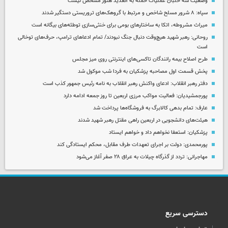
وضعیت سه خلبان عملیات حمله به العدید هنوز مشخص نیست
سپاه: ۸ شرور مسلح شاخص و مرتبط با گروهک‌های تروریستی دستگیر شدند
میراث مشروطه، اتکا به ساختارهای بومی برای خنثی‌سازی توطئه‌های بیگانه است
روحانی: رهبر شهید هیچ‌وقت دنبال جنگ نبودند/ تمام ادعاهای ترامپ، حرف‌های توخالی
است
طرح اصلاح بیمه رانندگان تاکسی‌های اینترنتی روی میز مجلس
پخش قسمت اول مصاحبه پزشکیان به فردا شب موکول شد
دفتر رهبر انقلاب: ادعای واکنش رهبر انقلاب به نامه رئیس جمهور کذب است
پورجمشیدیان: فعالیت مواکب مرزی اربعین تا روز جمعه ادامه دارد
عارف: تمام بدهی کالابرگ به فروشگاه‌ها پرداخت شد
هیئت‌های دانشجویی در اربعین راهی مقتل رهبر شهید شدند
پزشکیان: استعفا نخواهم داد و خواهم ایستاد
پورمحمدی: دولت بر اجرای تعهدات طرف مقابل، محکم ایستادگی کند
مهاجرانی: تردد از گذرگاه چیلات به عراق ۲۸ صفر آغاز می‌شود
دسترسی سریع