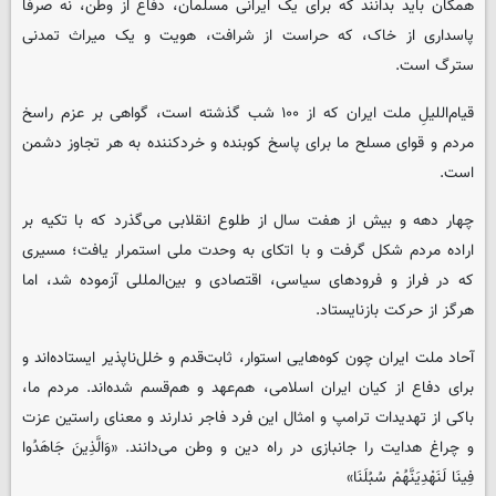
همگان باید بدانند که برای یک ایرانی مسلمان، دفاع از وطن، نه صرفاً
پاسداری از خاک، که حراست از شرافت، هویت و یک میراث تمدنی
سترگ است.
قیام‌اللیلِ ملت ایران که از ۱۰۰ شب گذشته است، گواهی بر عزم راسخ
مردم و قوای مسلح ما برای پاسخ کوبنده و خردکننده به هر تجاوز دشمن
است.
چهار دهه و بیش از هفت سال از طلوع انقلابی می‌گذرد که با تکیه بر
اراده مردم شکل گرفت و با اتکای به وحدت ملی استمرار یافت؛ مسیری
که در فراز و فرودهای سیاسی، اقتصادی و بین‌المللی آزموده شد، اما
هرگز از حرکت بازنایستاد.
آحاد ملت ایران چون کوه‌هایی استوار، ثابت‌قدم و خلل‌ناپذیر ایستاده‌اند و
برای دفاع از کیان ایران اسلامی، هم‌عهد و هم‌قسم شده‌اند. مردم ما،
باکی از تهدیدات ترامپ و امثال این فرد فاجر ندارند و معنای راستین عزت
و چراغ هدایت را جانبازی در راه دین و وطن می‌دانند. «وَالَّذِینَ جَاهَدُوا
فِینَا لَنَهْدِیَنَّهُمْ سُبُلَنَا»