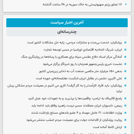
۱۷ تجاوز رژیم صهیونیستی به خاک سوریه در ۴۸ ساعت گذشته
آخرین اخبار سیاست
چندرسانه‌ای
پزشکیان: خدمت بی‌منت و مشارکت مردمی، پایه حل مشکلات کشور است
ایران، شریک اتحادیه اقتصادی اوراسیا در مسیر توسعه تجارت
آمادگی مرکز اسناد دفاع مقدس سپاه برای همکاری با رسانه‌ها در روایتگری جنگ
نشست خبری رئیس‌جمهور همزمان با روز خبرنگار برگزار می‌شود
بدهی ۱۵۰ میلیارد متر مکعبی صنعت آب به ذخایر زیرزمینی کشور
علی اکبری: دشمن در مقابل ایران شکست مفتضحانه‌ای خورده است
پزشکیان: باید افراد کارآمدتر را به کار گرفت/ کاری می کنیم در معیشت مردم مشکلی پیش
نیاید
پاسخ قالیباف به ترامپ: واقعیت‌ها را بپذیرید و به تعهدات خود عمل کنید
ربیعی: دلسوزان ایران معتقدند مسیر درست راهبرد وفاق باید ادامه یابد
وزارت اطلاعات: ۲۱ عامل موساد و ۴ عضو باندهای مسلح بازداشت شدند
روایت پزشکیان از اقدامات دولت برای معیشت مردم امشب منتشر می‌شود
ارتش کاملا آماده است