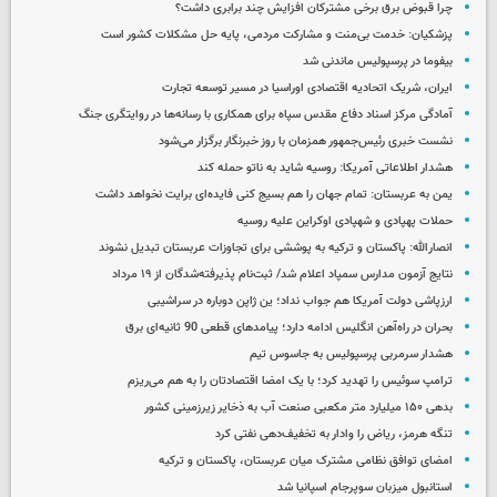
چرا قبوض برق برخی مشترکان افزایش چند برابری داشت؟
پزشکیان: خدمت بی‌منت و مشارکت مردمی، پایه حل مشکلات کشور است
بیفوما در پرسپولیس ماندنی شد
ایران، شریک اتحادیه اقتصادی اوراسیا در مسیر توسعه تجارت
آمادگی مرکز اسناد دفاع مقدس سپاه برای همکاری با رسانه‌ها در روایتگری جنگ
نشست خبری رئیس‌جمهور همزمان با روز خبرنگار برگزار می‌شود
هشدار اطلاعاتی آمریکا: روسیه شاید به ناتو حمله کند
یمن به عربستان: تمام جهان را هم بسیج کنی فایده‌ای برایت نخواهد داشت
حملات پهپادی و شهپادی اوکراین علیه روسیه
انصارالله: پاکستان و ترکیه به پوششی برای تجاوزات عربستان تبدیل نشوند
نتایج آزمون مدارس سمپاد اعلام شد/ ثبت‌نام پذیرفته‌شدگان از ۱۹ مرداد
ارزپاشی دولت آمریکا هم جواب نداد؛ ین ژاپن دوباره در سراشیبی
بحران در راه‌آهن انگلیس ادامه دارد؛ پیامدهای قطعی 90 ثانیه‌ای برق
هشدار سرمربی پرسپولیس به جاسوس تیم
ترامپ سوئیس را تهدید کرد؛ با یک امضا اقتصادتان را به هم می‌ریزم
بدهی ۱۵۰ میلیارد متر مکعبی صنعت آب به ذخایر زیرزمینی کشور
تنگه هرمز، ریاض را وادار به تخفیف‌دهی نفتی کرد
امضای توافق نظامی مشترک میان عربستان، پاکستان و ترکیه
استانبول میزبان سوپرجام اسپانیا شد