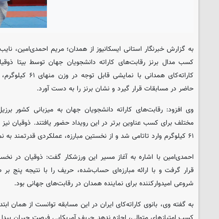
به گزارش خبرنگار استانی ایسکانیوز از همدان؛ مریم احمدی‌امین، نایب
کسب مدال برنز رقابت‌های کاراته دانشجویان جهان توسط بیتا ذوقیان
کاراته‌کای همدانی با ن
حاضر در مسابقات قرار گیرد و نشان برنز را به دست آورد.
وی افزود: رقابت‌های کاراته دانشجویان جهان به میزبانی کشور برزی
مختلف برای کسب عناوین برتر در این رویداد حضور یافتند. ذوقیان نیز به
۶۱ کیلوگرم وارد تاتامی شد و از نخستین مبارزه، عملکردی قدرتمند به نمایش گذاشت.
احمدی‌امین با اشاره به آغاز مسیر این ورزشکار گفت: ذوقیان در نخستی
قرار گرفت و با ارائه مبارزه‌ای حساب‌شده، حریف را با نتیجه پنج ب
شروعی امیدوارکننده برای نماینده همدان در رقابت‌های جهانی بود.
به گفته وی، بانوی کاراته‌کای ایران در این مسابقه توانست از همان ابتدا 
کسب امتیازهای متوالی، اجازه ندهد حریف آمریکایی فرصت جبران پیدا کن