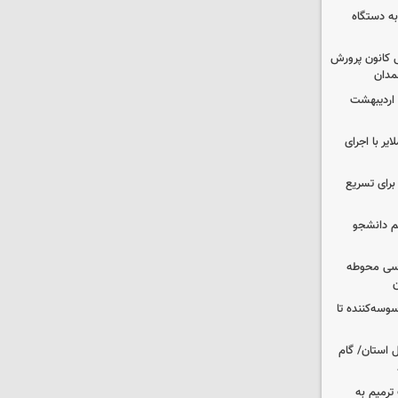
به دستگاه
 کانون پرورش
مدان
 اردیبهشت
یر با اجرای
 برای تسریع
م دانشجو
اسی محوطه
ن
وسه‌کننده تا
ر شمال استان/ گام
عملیات ترمیم به