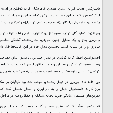
نایب‌رئیس هیأت کاراته استان همدان خاطرنشان کرد: ذوقیان در ادام
از ترکیه قرار گرفت. این دیدار نیز با برتری نماینده ایران همراه شد و 
یک، حریف ترکیه‌ای را کنار بزند و جواز حضور در مبارزه رده‌بندی را به د
وی افزود: نمایندگان ترکیه همواره از ورزشکاران مطرح رشته کاراته در رو
و برتری پنج بر یک مقابل چنین حریفی، نشان‌دهنده آمادگی مناسب 
پیروزی او را در آستانه کسب نخستین مدال خود در این رقابت‌ها قرار داد
احمدی‌امین اظهار کرد: ذوقیان در دیدار حساس رده‌بندی، برای تصاحب
رفت. حضور تماشاگران میزبان و حمایت آنان از حریف برزیلی، شرایط متف
کرده بود، اما وی توانست با حفظ تمرکز، مبارزه را به سود خود به پایان 
وی ادامه داد: پیروزی در دیدار رده‌بندی موجب شد بیتا ذوقیان بر س
برنز کاراته دانشجویان جهان را به نام ایران و استان همدان ثبت کن
تمرین‌های مستمر، آمادگی فنی، تجربه مسابقه و حفظ روحیه در مراحل 
نایب‌رئیس هیأت کاراته استان همدان گفت: مسیر کسب مدال برای ذ