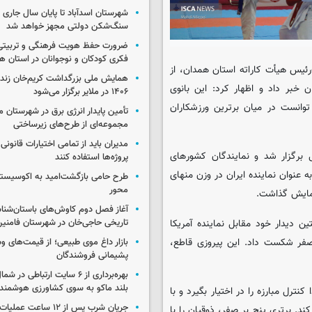
شهرستان اسدآباد تا پایان سال جاری 
سنگ‌شکن دولتی مجهز خواهد شد
ضرورت حفظ هویت فرهنگی و تربیتی
فکری کودکان و نوجوانان در استان ه
‌رئیس هیأت کاراته استان همدان، از
همایش ملی بزرگداشت کریم‌خان زند
 خبر داد و اظهار کرد: این بانوی
۱۴۰۶ در ملایر برگزار می‌شود
مایشی قابل توجه در وزن منهای ۶۱ کیلوگرم، توانست در میان برترین ورزشکاران
تأمین پایدار انرژی برق در شهرستان ملا
مجموعه‌ای از طرح‌های زیرساختی
مدیران باید از تمامی اختیارات قانونی
ل برگزار شد و نمایندگان کشورهای
پروژه‌ها استفاده کنند
 عنوان نماینده ایران در وزن منهای
طرح حامی بازگشت‌امید به اکوسیست
محور
آغاز فصل دوم کاوش‌های باستان‌شن
ن دیدار خود مقابل نماینده آمریکا
تاریخی حاجی‌خان در شهرستان فامنی
ر صفر شکست داد. این پیروزی قاطع،
بازار داغ موی طبیعی؛ از قیمت‌های وس
پشیمانی فروشندگان
بهره‌برداری از ۶ سایت ارتباطی د
بلند ماکو به سوی کشاورزی هوشمند
کنترل مبارزه را در اختیار بگیرد و با
جریان شرب پس از ۱۲ ساعت 
د. برتری پنج بر صفر، ذوقیان را با