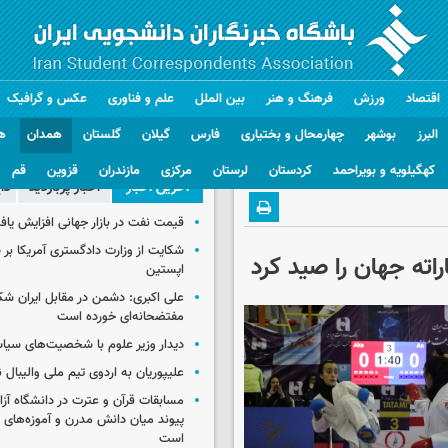
اقتصاد
ورزش
فرهنگ و هنر
بین الملل
علم و فناوری
عکس و گرافیک
البرز
بوشهر
چهارمحال و بختیاری
فارس
گیلان
گلستان
همدان
ه
کهگیلویه و بویراحمد
کردستان
لرستان
مرکزی
مازندران
قزوین
قم
آخرین اخبار
اخبار پربازدید
دا
قیمت نفت در بازار جهانی افزایش یاف
شکایت از وزارت دادگستری آمریکا بر 
راته جهان را صید کرد
اپستین
علی اکبری: دشمن در مقابل ایران 
مفتضحانه‌ای خورده است
دیدار وزیر علوم با شخصیت‌های سیاس
علیپوریان به اردوی تیم ملی والیبال
مسابقات قرآن و عترت در دانشگاه آزا
پیوند میان دانش مدرن و آموزه‌های 
است