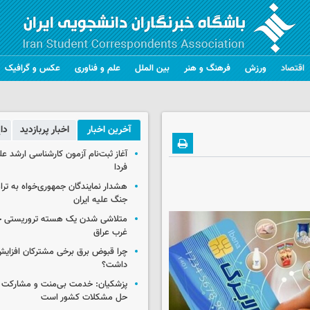
اقتصاد
ورزش
فرهنگ و هنر
بین الملل
علم و فناوری
عکس و گرافیک
آخرین اخبار
اخبار پربازدید
دا
آغاز ثبت‌نام‌ آزمون کارشناسی ارشد ع
فردا
هشدار نمایندگان جمهوری‌خواه به ترا
جنگ علیه ایران
متلاشی شدن یک هسته تروریستی خ
غرب عراق
چرا قبوض برق برخی مشترکان افزایش 
داشت؟
پزشکیان: خدمت بی‌منت و مشارکت م
حل مشکلات کشور است