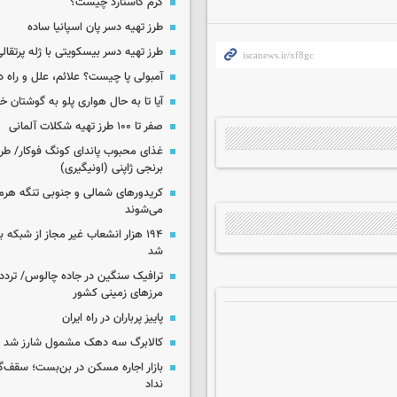
کرم کاستارد چیست؟
طرز تهیه دسر پان اسپانیا ساده
طرز تهیه دسر بیسکویتی با ژله پرتقال
آمبولی پا چیست؟ علائم، علل و راه د
آیا تا به حال هواری پلو به گوشتان 
صفر تا ۱۰۰ طرز تهیه شکلات آلمانی
غذای محبوب پاندای کونگ فوکار/ طرز
برنجی ژاپنی (اونیگیری)
کریدورهای شمالی و جنوبی تنگه هر
می‌شوند
۱۹۴ هزار انشعاب غیر مجاز از شبکه 
شد
ترافیک سنگین در جاده چالوس/ تردد 
مرزهای زمینی کشور
پاییز پرباران در راه ایران
کالابرگ سه دهک مشمول شارز شد
بازار اجاره مسکن در بن‌بست؛ سقف‌
نداد