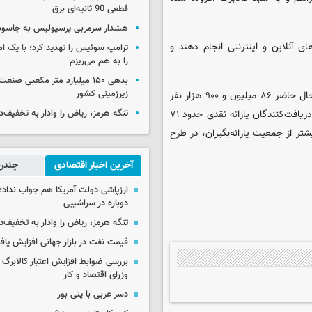
قطعی 90 ثانیه‌ای برق
هشدار سرمربی پرسپولیس به جاسو
ای آنلاین و اینترنتی انجام دهند و
ترامپ سوئیس را تهدید کرد؛ با یک ام
را به هم می‌ریزم
بدهی ۱۵۰ میلیارد متر مکعبی صن
زیرزمینی کشور
به گزارش ایسنا، بر اساس اعلام وزارت تعاون، کار و رفاه اجتماعی در حال حاضر ۸۶ میلیون و ۹۰۰ هزار نفر
در کشور مشمول دریافت کالابرگ هستند، این در حالی است که تعداد دریافت‌کنندگان یارانه نقدی حدود ۷۱
تنگه هرمز، ریاض را وادار به تخفیف‌
 نشان می‌دهد بیش از ۱۵ میلیون نفر بیشتر از جمعیت یارانه‌بگیران، در طرح
آخرین اخبار اقتصادی
چندرس
ارزپاشی دولت آمریکا هم جواب نداد؛ 
دوباره در سراشیبی
تنگه هرمز، ریاض را وادار به تخفیف‌
قیمت نفت در بازار جهانی افزایش یاف
بررسی ضوابط افزایش اعتبار کالابر
وزرای اقتصاد و کار
دسر عربی با پتی بور