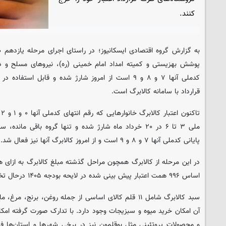
کنند.
به گزارش گروه اقتصادی ایسکانیوز؛ در راستای اجرای مرحله یازدهم ط
پوشش بهزیستی و کمیته امداد امام خمینی (ره)، نیروهای مسلح و دا
کدملی آنها ۷ و ۸ و ۹ است از امروز شارژ شده و قابل است
قرارداد با سامانه کالابرگ است.
ت
ملی ۳ تا ۶ در ۲۰ خرداد ماه شارژ شده و تنها گروه باقی م
پایانی کدملی آنها ۷ و ۸ و ۹ است و از امروز کالابرگ آنها نیز فعال شد.
در این مرحله از کالابرگ همچون مراحل گذشته مبلغ کالابرگ به ازای 
اساس ۹۹۶ همت اعتبار پیش بینی شده در لایحه بودجه ۱۴۰۵ درحال تخصیص است.
سبد کالابرگ شامل ۱۱ قلم کالای اساسی از جمله روغن، برنج، 
آن امکان خرید میوه و سبزیجات وجود دارد. با تدارک صورت گرفته امکان
و محصولات پروتئینی مثل بوقلمون نیز در برخی شهرها و استان‌ها فر