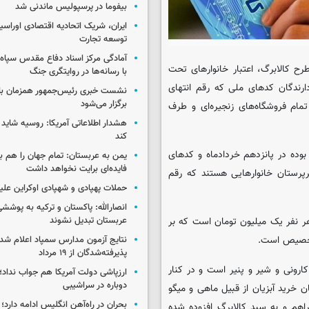
بیفوما در پرسپولیس ماندنی شد
ایران، شریک اتحادیه اقتصادی اوراسی
توسعه تجارت
آمادگی مرکز اسناد دفاع مقدس سپاه 
رح کالابرگ، اعتبار خانوارهای تحت
با رسانه‌ها در روایتگری جنگ
رندگان کدهای ملی که رقم انتهای
نشست خبری رئیس‌جمهور همزمان با ر
برگزار می‌شود
فاده در تمام فروشگاه‌های زنجیره‌ای و طرف
هشدار اطلاعاتی آمریکا: روسیه شاید ب
کند
اکنون اعتبار کالابرگ خانوارهایی که رقم انتهای کدملی آنها ۰ و ۱ و ۲ بوده در پانزدهم خردادماه و کدهای
یمن به عربستان: تمام جهان را هم 
فایده‌ای برایت نخواهد داشت
انده، سرپرستان خانوارهایی هستند که رقم
حملات پهپادی و شهپادی اوکراین علی
انصارالله: پاکستان و ترکیه به پوششی
هر نفر یک میلیون تومان است که بر
عربستان تبدیل نشوند
نتایج آزمون مدارس سمپاد اعلام شد/
پذیرفته‌شدگان از ۱۹ مرداد
مرغ، ماکارونی و شیر و پنیر است و در کنار
ارزپاشی دولت آمریکا هم جواب نداد؛ 
دوباره در سراشیبی
 خرید آبزیان از قبیل ماهی و میگو
بحران در راه‌آهن انگلیس ادامه دارد؛
اهم و به سبد کالابرگ افزوده شده