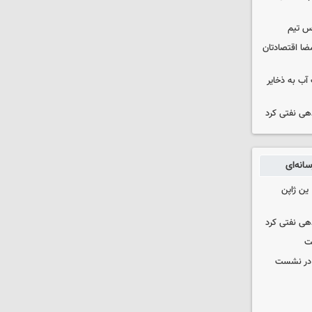
س تیم
ضا اقتصادتان
عت آب به ذخایر
دهی نفتی کرد
انه‌ای
ین ژاپن
دهی نفتی کرد
ت
گ در نشست