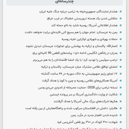
چندرسانه‌ای
هشدار نمایندگان جمهوری‌خواه به ترامپ درباره جنگ علیه ایران
متلاشی شدن یک هسته تروریستی خطرناک در غرب عراق
هشدار اطلاعاتی آمریکا: روسیه شاید به ناتو حمله کند
یمن به عربستان: تمام جهان را هم بسیج کنی فایده‌ای برایت نخواهد داشت
حملات پهپادی و شهپادی اوکراین علیه روسیه
انصارالله: پاکستان و ترکیه به پوششی برای تجاوزات عربستان تبدیل نشوند
بحران در راه‌آهن انگلیس ادامه دارد؛ پیامدهای قطعی 90 ثانیه‌ای برق
ترامپ سوئیس را تهدید کرد؛ با یک امضا اقتصادتان را به هم می‌ریزم
امضای توافق نظامی مشترک میان عربستان، پاکستان و ترکیه
۱۷ تجاوز رژیم صهیونیستی به خاک سوریه در ۴۸ ساعت گذشته
آمریکا همکاری‌های نظامی روسیه و چین با کوبا را هدف گرفت
نسخه ترامپ برای 2028؛ حمایت محرمانه از نامزدی جی‌دی ونس
شکایت از وزارت دادگستری آمریکا بر سر پرونده اپستین
هکرها شرکت‌های بزرگ مالی آمریکا را هدف گرفتنند
طالبان: داعش در افغانستان سرکوب شده و پناهگاه‌هایش از بین رفته است
شنیده شدن انفجار جدید در مأرب یمن
شهادت ۳۰۰ کودک در ۳۰۰ روز نقض آتش‌بس غزه