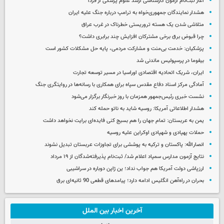
آغاز ثبت‌نام‌ آزمون کارشناسی ارشد علوم پزشکی از فردا
هشدار نمایندگان جمهوری‌خواه به ترامپ درباره جنگ علیه ایران
متلاشی شدن یک هسته تروریستی خطرناک در غرب عراق
چرا قبوض برق برخی مشترکان افزایش چند برابری داشت؟
پزشکیان: خدمت بی‌منت و مشارکت مردمی، پایه حل مشکلات کشور است
بیفوما در پرسپولیس ماندنی شد
ایران، شریک اتحادیه اقتصادی اوراسیا در مسیر توسعه تجارت
آمادگی مرکز اسناد دفاع مقدس سپاه برای همکاری با رسانه‌ها در روایتگری جنگ
نشست خبری رئیس‌جمهور همزمان با روز خبرنگار برگزار می‌شود
هشدار اطلاعاتی آمریکا: روسیه شاید به ناتو حمله کند
یمن به عربستان: تمام جهان را هم بسیج کنی فایده‌ای برایت نخواهد داشت
حملات پهپادی و شهپادی اوکراین علیه روسیه
انصارالله: پاکستان و ترکیه به پوششی برای تجاوزات عربستان تبدیل نشوند
نتایج آزمون مدارس سمپاد اعلام شد/ ثبت‌نام پذیرفته‌شدگان از ۱۹ مرداد
ارزپاشی دولت آمریکا هم جواب نداد؛ ین ژاپن دوباره در سراشیبی
بحران در راه‌آهن انگلیس ادامه دارد؛ پیامدهای قطعی 90 ثانیه‌ای برق
آخرین اخبار بین الملل