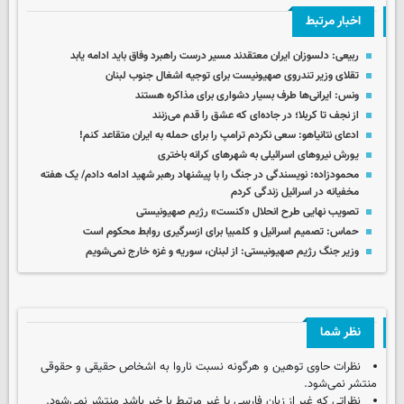
اخبار مرتبط
ربیعی: دلسوزان ایران معتقدند مسیر درست راهبرد وفاق باید ادامه یابد
تقلای وزیر تندروی صهیونیست برای توجیه اشغال جنوب لبنان
ونس: ایرانی‌ها طرف بسیار دشواری برای مذاکره هستند
از نجف تا کربلا؛ در جاده‌ای که عشق را قدم می‌زنند
ادعای نتانیاهو: سعی نکردم ترامپ را برای حمله به ایران متقاعد کنم!
یورش نیروهای اسرائیلی به شهرهای کرانه باختری
محمودزاده: نویسندگی در جنگ را با پیشنهاد رهبر شهید ادامه دادم/ یک هفته
مخفیانه در اسرائیل زندگی کردم
تصویب نهایی طرح انحلال «کنست» رژیم صهیونیستی
حماس: تصمیم اسرائیل و کلمبیا برای ازسرگیری روابط محکوم است
وزیر جنگ رژیم صهیونیستی: از لبنان، سوریه و غزه خارج نمی‌شویم
نظر شما
نظرات حاوی توهین و هرگونه نسبت ناروا به اشخاص حقیقی و حقوقی
منتشر نمی‌شود.
نظراتی که غیر از زبان فارسی یا غیر مرتبط با خبر باشد منتشر نمی‌شود.