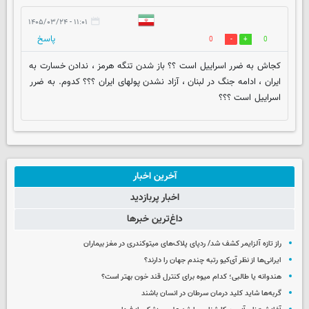
۱۱:۰۱ - ۱۴۰۵/۰۳/۲۴
پاسخ
0
0
کجاش به ضرر اسراییل است ؟؟ باز شدن تنگه هرمز ، ندادن خسارت به
ایران ، ادامه جنگ در لبنان ، آزاد نشدن پولهای ایران ؟؟؟ کدوم. به ضرر
اسراییل است ؟؟؟
آخرین اخبار
اخبار پربازدید
داغ‌ترین خبرها
راز تازه آلزایمر کشف شد/ ردپای پلاک‌های میتوکندری در مغز بیماران
ایرانی‌ها از نظر آی‌کیو رتبه چندم جهان را دارند؟
هندوانه یا طالبی؛ کدام‌ میوه برای کنترل قند خون بهتر است؟
گربه‌ها شاید کلید درمان سرطان در انسان باشند