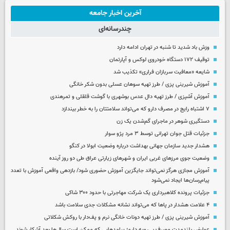
آخرین اخبار جامعه
چندرسانه‌ای
وزش باد شدید تا شنبه در تهران ادامه دارد
توقیف ۱۷۲ دستگاه خودروی لوکس و آپارتمان
شایعه «معافیت سربازان فراری» تکذیب شد
آموزش شیرینی پزی / طرز تهیه سوهان عسلی بدون شکر خانگی
آموزش آشپزی / طرز تهیه دال عدس بوشهری با گوشت قلقلی و تمرهندی
۷ اشتباه رایج در مصرف دارو که می‌تواند سلامتتان را به خطر بیندازد
دستگیری شوهر در ماجرای گم‌شدن یک زن
جزئیات قتل جوان تهرانی توسط ۳ مرد پژو سوار
هشدار جدید سازمان جهانی بهداشت درباره وضعیت ابولا در کنگو
وضعیت جوی مرزهای غربی ایران و شهرهای زیارتی عراق طی دو روز آینده
آموزش مجازی هرگز نمی‌تواند جایگزین آموزش حضوری شود/ بازدهی واقعی آموزش با تعدد
پیام‌رسان‌ها ایجاد نمی‌شود
جزئیات پرونده کلاهبرداری یک شرکت مهاجرتی با حدود ۳۰۰ شاکی
۴ علامت هشدار در پاها که می‌تواند نشانه مشکلات جدی سلامت باشد
آموزش شیرینی پزی / طرز تهیه دونات خانگی نرم و پف‌دار با روکش شکلاتی
عوارض بلندمدت مصرف بی‌رویه دارو؛ پیامدهایی که ممکن است سال‌ها بعد آشکار شوند