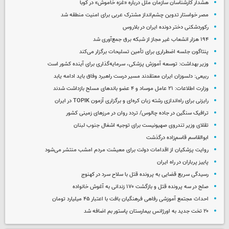
هشدار کارشناسان سازمان ملل درباره «غزه‌ خاموش» در کوبا
مصر خواستار تدوین چشم‌انداز مشترک عربی برای امنیت منطقه شد
رکوردشکنی دختر دونده ایران در بلاروس
۱۹۴ هزار انشعاب غیر مجاز از شبکه برق جمع‌آوری شد
پنتاگون جلسه اضطراری برای تأمین تسلیحات برگزار می‌کند
وزیر بهداشت: توسعه آموزش پزشکی، سرمایه‌گذاری برای آینده کشور است
ربیعی: دلسوزان ایران معتقدند مسیر درست راهبرد وفاق باید ادامه یابد
وزارت اطلاعات: ۲۱ عامل موساد و ۴ عضو باندهای مسلح بازداشت شدند
رایزنی برای راه‌اندازی رشته زبان کره‌ای و برگزاری آزمون TOPIK در ایران
ترافیک سنگین در جاده چالوس/ تردد روان در مرزهای زمینی کشور
تقلای وزیر تندروی صهیونیست برای توجیه اشغال جنوب لبنان
ابوالقاسم قاسم‌زاده درگذشت
روایت پزشکیان از اقدامات دولت برای معیشت مردم امشب منتشر می‌شود
پاییز پرباران در راه ایران
رسیدگی سریع قضایی به پرونده قتل با سلاح سرد در کهنوج
صلح در سه پرونده قتل و بازگشت ۱۷۰ زندانی به آغوش خانواده
احداث مجتمع آموزشی رفاهی فرهنگیان بافت با اعتبار ۴۵ میلیارد تومان
۲۰ تخت جدید به اورژانس بیمارستان پاستور بم اضافه شد