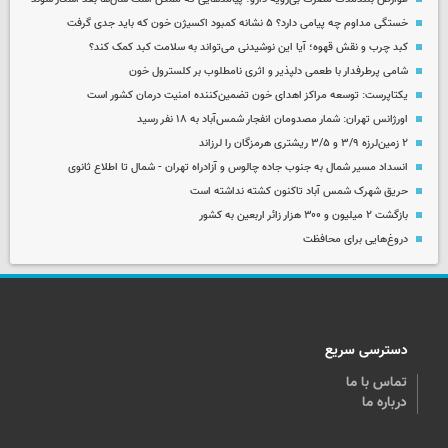
خستگی مداوم چه پیامی دارد؟ ۵ نشانه کمبود اکسیژن خون که باید جدی گرفت
کبد چرب و نقش قهوه؛ آیا این نوشیدنی می‌تواند به سلامت کبد کمک کند؟
شامی پرطرفدار با طعمی دلپذیر و اثری نامطلوب بر کلسترول خون
یکتاپرست: توسعه مراکز اهدای خون تضمین‌کننده امنیت درمان کشور است
اورژانس تهران: شمار مصدومان انفجار شمس‌آباد به ۱۸ نفر رسید
۲ زمین‌لرزه ۳/۹ و ۳/۵ ریشتری هرمزگان را لرزاند
انسداد مسیر شمال به جنوب جاده چالوس و آزادراه تهران - شمال تا اطلاع ثانوی
حریق شهرک شمس آباد تاکنون کشته نداشته است
بازگشت ۲ میلیون و ۳۰۰ هزار زائر اربعین به کشور
دروغ‌هایی برای محافظت
دسترسی سریع
تماس با ما
درباره ما