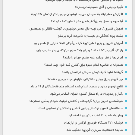
تأیید ربایش و قتل حمیدرضا رجب‌زاده
افزایش خطر ابتلا به سرطان مری با نوشیدن چای بالاتر از دمای ۶۵ درجه
آیا میوه و عسل به بزرگ‌تر شدن مغز انسان کمک کردند؟
آموزش آشپزی / طرز تهیه دال عدس بوشهری با گوشت قلقلی و تمرهندی
پشت پرده کلافگی در تابستان؛ تأثیرات گرما بر مغز
آموزش شیرینی پزی / طرز تهیه کیک برگردان انبه؛ دنیایی از طعم و بو
راز تازه آلزایمر کشف شد/ ردپای پلاک‌های میتوکندری در مغز بیماران
ایرانی‌ها از نظر آی‌کیو رتبه چندم جهان را دارند؟
هندوانه یا طالبی؛ کدام‌ میوه برای کنترل قند خون بهتر است؟
گربه‌ها شاید کلید درمان سرطان در انسان باشند
چرا قبوض برق برخی مشترکان افزایش چند برابری داشت؟
نتایج آزمون مدارس سمپاد اعلام شد/ ثبت‌نام پذیرفته‌شدگان از ۱۹ مرداد
رگبار و رعدوبرق در راه شمال کشور؛ تهران خنک‌تر می‌شود
هواشناسی امروز ایران/ گردوخاک و کاهش کیفیت هوا در بعضی استان‌ها
سامانه‌های تامین اجتماعی بدون قطعی و اختلال در دسترس است
وزش باد شدید تا شنبه در تهران ادامه دارد
توقیف ۱۷۲ دستگاه خودروی لوکس و آپارتمان
شایعه «معافیت سربازان فراری» تکذیب شد