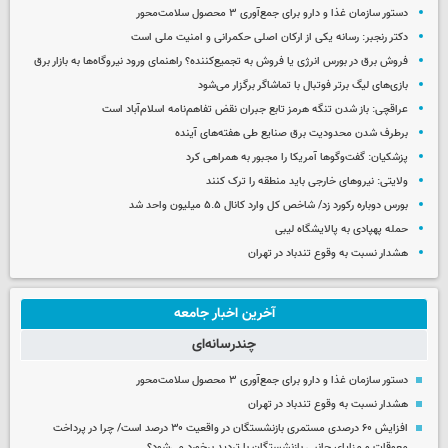
دستور سازمان غذا و دارو برای جمع‌آوری ۳ محصول سلامت‌محور
دکتر رنجبر: رسانه یکی از ارکان اصلی حکمرانی و امنیت ملی است
فروش برق در بورس انرژی یا فروش به تجمیع‌کننده؟ راهنمای ورود نیروگاه‌ها به بازار برق
بازی‌های لیگ برتر فوتبال با تماشاگر برگزار می‌شود
عراقچی: باز شدن تنگه هرمز تابع جبران نقض تفاهم‌نامه اسلام‌آباد است
برطرف شدن محدودیت‌ برق صنایع طی هفته‌های آینده
پزشکیان: گفت‌وگوها آمریکا را مجبور به همراهی کرد
ولایتی: نیروهای خارجی باید منطقه را ترک کنند
بورس دوباره رکورد زد/ شاخص کل وارد کانال ۵.۵ میلیون واحد شد
حمله پهپادی به پالایشگاه لیبی
هشدار نسبت به وقوع تندباد در تهران
آخرین اخبار جامعه
چندرسانه‌ای
دستور سازمان غذا و دارو برای جمع‌آوری ۳ محصول سلامت‌محور
هشدار نسبت به وقوع تندباد در تهران
افزایش ۶۰ درصدی مستمری‌ بازنشستگان در واقعیت ۳۰ درصد است/ چرا در پرداخت
معوقات و مزایای جانبی بازنشستگان با تردید برخورد می‌شود؟