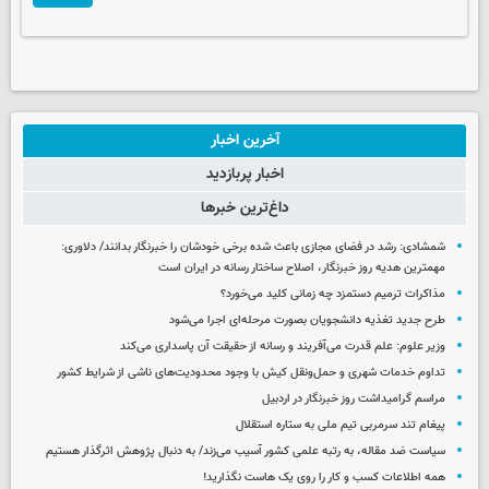
آخرین اخبار
اخبار پربازدید
داغ‌ترین خبرها
شمشادی: رشد در فضای مجازی باعث شده برخی خودشان را خبرنگار بدانند/ دلاوری:
مهمترین هدیه‌ روز خبرنگار، اصلاح ساختار رسانه در ایران است
مذاکرات ترمیم دستمزد چه زمانی کلید می‌خورد؟
طرح جدید تغذیه دانشجویان بصورت مرحله‌ای اجرا می‌شود
وزیر علوم: علم قدرت می‌آفریند و رسانه از حقیقت آن پاسداری می‌کند
تداوم خدمات شهری و حمل‌ونقل کیش با وجود محدودیت‌های ناشی از شرایط کشور
مراسم گرامیداشت روز خبرنگار در اردبیل
پیغام تند سرمربی تیم ملی به ستاره استقلال
سیاست ضد مقاله، به رتبه علمی کشور آسیب می‌زند/ به دنبال پژوهش اثرگذار هستیم
همه اطلاعات کسب‌ و کار را روی یک هاست نگذارید!