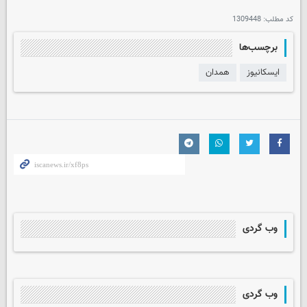
کد مطلب:
1309448
برچسب‌ها
ایسکانیوز
همدان
وب گردی
وب گردی