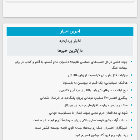
آخرین اخبار
اخبار پربازدید
داغ‌ترین خبرها
جهاد علمی در دل «شب‌های حماسی طارم»؛ دختران حاج قاسم، با قلم و کتاب در برابر
تبعات جنگ
جزئیات قتل قهرمان کراسفیت از زبان قاتلش
هافبک اسپانیایی؛ یک قدم تا پیوستن به بارسلونا
نرخ ابتلا به سرطان تیروئید بالاتر از میانگین کشوری
پیگیری اعتبار ۲۰۰ میلیارد تومانی پروژه پلنگ‌دره در خراسان شمالی
هشدار پلیس درباره بدافزارهای جدید ارزدیجیتال
شهدای مدافعان حرم تجلی پیوند ایمان با مسئولیت جهانی
منطقه آزاد بوشهر فرصت‌های طلایی برای سرمایه‌گذاری ایجاد کرده است
خبرنگاران افسران جنگ روایت‌ها؛ رسانه قوی لازمه توسعه کشور است
روند بازسازی فرودگاه بوشهر تسریع شود