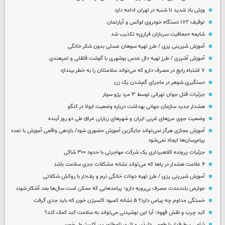
وزش باد شدید تا شنبه در تهران ادامه دارد
توقیف ۱۷۲ دستگاه خودروی لوکس و آپارتمان
شایعه «معافیت سربازان فراری» تکذیب شد
آموزش شیرینی پزی / طرز تهیه سوهان عسلی بدون شکر خانگی
آموزش آشپزی / طرز تهیه دال عدس بوشهری با گوشت قلقلی و تمرهندی
۷ اشتباه رایج در مصرف دارو که می‌تواند سلامتتان را به خطر بیندازد
دستگیری شوهر در ماجرای گم‌شدن یک زن
جزئیات قتل جوان تهرانی توسط ۳ مرد پژو سوار
هشدار جدید سازمان جهانی بهداشت درباره وضعیت ابولا در کنگو
وضعیت جوی مرزهای غربی ایران و شهرهای زیارتی عراق طی دو روز آینده
آموزش مجازی هرگز نمی‌تواند جایگزین آموزش حضوری شود/ بازدهی واقعی آموزش با تعدد
پیام‌رسان‌ها ایجاد نمی‌شود
جزئیات پرونده کلاهبرداری یک شرکت مهاجرتی با حدود ۳۰۰ شاکی
۴ علامت هشدار در پاها که می‌تواند نشانه مشکلات جدی سلامت باشد
آموزش شیرینی پزی / طرز تهیه دونات خانگی نرم و پف‌دار با روکش شکلاتی
عوارض بلندمدت مصرف بی‌رویه دارو؛ پیامدهایی که ممکن است سال‌ها بعد آشکار شوند
خستگی مداوم چه پیامی دارد؟ ۵ نشانه کمبود اکسیژن خون که باید جدی گرفت
کبد چرب و نقش قهوه؛ آیا این نوشیدنی می‌تواند به سلامت کبد کمک کند؟
شامی پرطرفدار با طعمی دلپذیر و اثری نامطلوب بر کلسترول خون