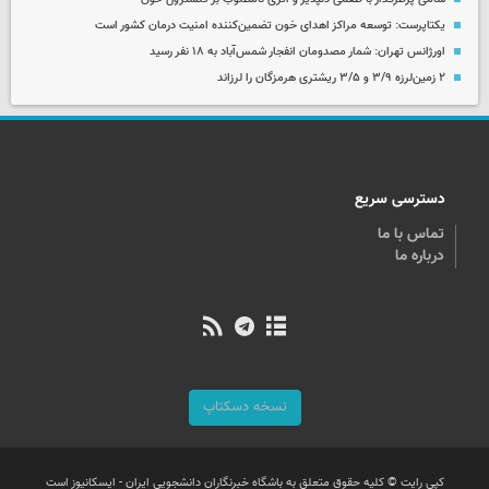
یکتاپرست: توسعه مراکز اهدای خون تضمین‌کننده امنیت درمان کشور است
اورژانس تهران: شمار مصدومان انفجار شمس‌آباد به ۱۸ نفر رسید
۲ زمین‌لرزه ۳/۹ و ۳/۵ ریشتری هرمزگان را لرزاند
دسترسی سریع
تماس با ما
درباره ما
نسخه دسکتاپ
کپی رایت © کلیه حقوق متعلق به باشگاه خبرنگاران دانشجویی ایران - ایسکانیوز است