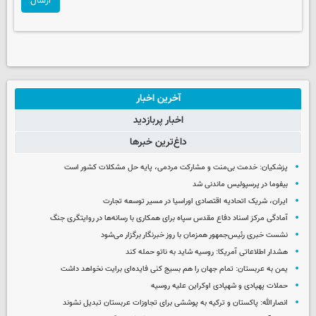
ارسال
آخرین اخبار
اخبار پربازدید
داغ‌ترین خبرها
پزشکیان: خدمت بی‌منت و مشارکت مردمی، پایه حل مشکلات کشور است
بیفوما در پرسپولیس ماندنی شد
ایران، شریک اتحادیه اقتصادی اوراسیا در مسیر توسعه تجارت
آمادگی مرکز اسناد دفاع مقدس سپاه برای همکاری با رسانه‌ها در روایتگری جنگ
نشست خبری رئیس‌جمهور همزمان با روز خبرنگار برگزار می‌شود
هشدار اطلاعاتی آمریکا: روسیه شاید به ناتو حمله کند
یمن به عربستان: تمام جهان را هم بسیج کنی فایده‌ای برایت نخواهد داشت
حملات پهپادی و شهپادی اوکراین علیه روسیه
انصارالله: پاکستان و ترکیه به پوششی برای تجاوزات عربستان تبدیل نشوند