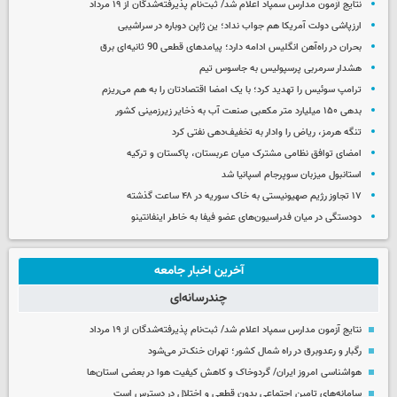
نتایج آزمون مدارس سمپاد اعلام شد/ ثبت‌نام پذیرفته‌شدگان از ۱۹ مرداد
ارزپاشی دولت آمریکا هم جواب نداد؛ ین ژاپن دوباره در سراشیبی
بحران در راه‌آهن انگلیس ادامه دارد؛ پیامدهای قطعی 90 ثانیه‌ای برق
هشدار سرمربی پرسپولیس به جاسوس تیم
ترامپ سوئیس را تهدید کرد؛ با یک امضا اقتصادتان را به هم می‌ریزم
بدهی ۱۵۰ میلیارد متر مکعبی صنعت آب به ذخایر زیرزمینی کشور
تنگه هرمز، ریاض را وادار به تخفیف‌دهی نفتی کرد
امضای توافق نظامی مشترک میان عربستان، پاکستان و ترکیه
استانبول میزبان سوپرجام اسپانیا شد
۱۷ تجاوز رژیم صهیونیستی به خاک سوریه در ۴۸ ساعت گذشته
دودستگی در میان فدراسیون‌های عضو فیفا به خاطر اینفانتینو
آخرین اخبار جامعه
چندرسانه‌ای
نتایج آزمون مدارس سمپاد اعلام شد/ ثبت‌نام پذیرفته‌شدگان از ۱۹ مرداد
رگبار و رعدوبرق در راه شمال کشور؛ تهران خنک‌تر می‌شود
هواشناسی امروز ایران/ گردوخاک و کاهش کیفیت هوا در بعضی استان‌ها
سامانه‌های تامین اجتماعی بدون قطعی و اختلال در دسترس است