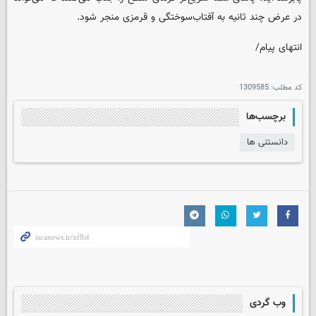
در عرض چند ثانیه به آفتاب‌سوختگی و قرمزی منجر شود.
انتهای پیام/
کد مطلب:
1309585
برچسب‌ها
دانستنی ها
وب گردی