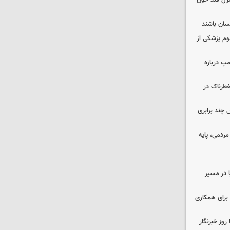
نترل قند خون
نسان باشند
لوم پزشکی از
مپ درباره
طرناک در
چند برابری
ردمی، پایه
ا در مسیر
برای همکاری
وز خبرنگار