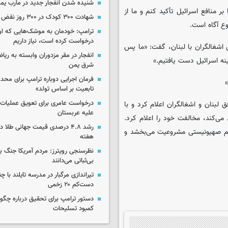
شنیده شدن انفجار جدید در مأرب یم
ر منافع اسرائیل تأکید کنم و ما از
شهادت ۳۰۰ کودک در ۳۰۰ روز نقض آتش‌بس غزه
وع آگاه است.
ترامپ: خودمان به موشک‌هایی که او
درخواست کرده است، نیاز داریم
ق اشغالگران با لبنان، گفت: «ما پس
انفجار در مقر مزدوران وابسته به ریا
ینه اسرائیل دست یافتیم.»
شرق یمن
فرمان اجرایی دوباره ترامپ برای مح
تابعیت بر اساس تولد»
درخواست عامری برای تعویق عملیات ان
 لبنان و اشغالگران اعلام کرد و با
علیه عربستان
می‌کند، مخالفت خود را اعلام کرد.
رشد ۴.۸ درصدی قیمت جهانی طلا 
رژیم صهیونیستی مشروعیت می‌بخشد و
هفته
نظرسنجی رویترز: مردم آمریکا جنگ با 
بی‌ثباتی می‌دانند
تیراندازی مرگبار در مدرسه‌ تایلند با 
دست‌کم ۲۰ زخمی
دستور ترامپ برای تحقیق درباره چگو
کمبود تسلیحات