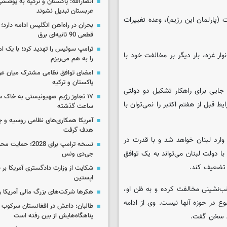
انصارالله: پاکستان و ترکیه به پوششی
عربستان تبدیل نشوند
 (پارلمان این رژیم)، وعده تغییرات
بحران در راه‌آهن انگلیس ادامه دارد؛
قطعی 90 ثانیه‌ای برق
ترامپ سوئیس را تهدید کرد؛ با یک ام
اظهارات خود، ضمن ادعای محاصره ۷۰ درصدی نوار غزه، بار دیگر بر مخالفت خود با
را به هم می‌ریزم
امضای توافق نظامی مشترک میان عر
پاکستان و ترکیه
جایی برای راهکار تشکیل دو دولتی
یط قبل از هفتم اکتبر را نمی‌توان با
ساعت گذشته
آمریکا همکاری‌های نظامی روسیه و چین
هدف گرفت
ارد لبنان خواهد شد و با قدرت در
نسخه ترامپ برای 2028؛ 
ا دولت لبنان می‌تواند به یک توافق
جی‌دی ونس
ا تضعیف کند.
شکایت از وزارت دادگستری آمریکا بر 
اپستین
قب‌نشینی مخالفت کرده و به ظن او،
هکرها شرکت‌های بزرگ مالی آمریکا ر
ع در حوزه آنها نیست. وی از ادامه
طالبان: داعش در افغانستان سرکوب 
آن سخن گفت.
پناهگاه‌هایش از بین رفته است