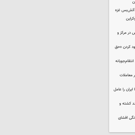
ن
کراین
ض در مرکز و
دود کردن «حق
تقام‌جویانه
در معاملات
ایران را عامل
چند کشته و
نگی افشای