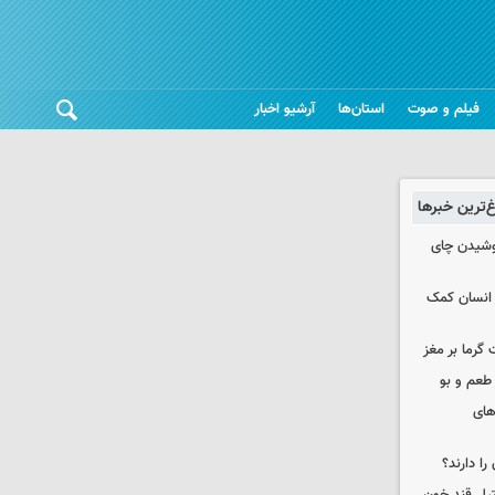
فیلم و صوت
استان‌ها
آرشیو اخبار
غ‌ترین خبرها
نوشیدن چای
 انسان کمک
 گرما بر مغز
 طعم و بو
های
را دارند؟