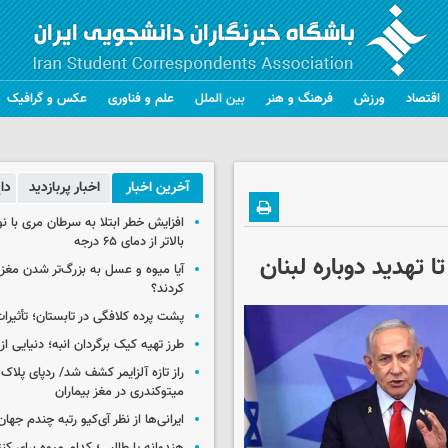
اقتصاد
ورزش
فرهنگ و هنر
بین الملل
علم و فناوری
عکس و گرافیک
آخرین اخبار
اخبار پربازدید
دا
افزایش خطر ابتلا به سرطان مری با 
بالاتر از دمای ۶۵ درجه
ا تهدید دوباره لبنان
آیا میوه و عسل به بزرگ‌تر شدن مغز
کردند؟
پشت پرده کلافگی در تابستان؛ تأثیرات
طرز تهیه کیک برگردان انبه؛ دنیایی از
راز تازه آلزایمر کشف شد/ ردپای پلاک‌
میتوکندری در مغز بیماران
ایرانی‌ها از نظر آی‌کیو رتبه چندم جهان 