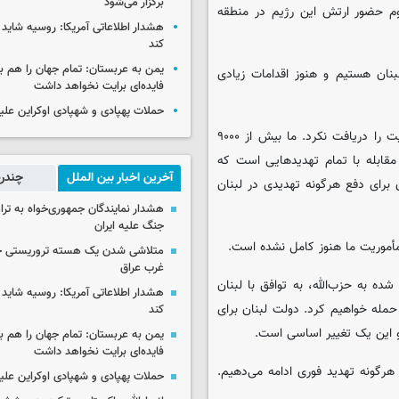
برگزار می‌شود
اوم حضور ارتش این رژیم در منطقه
هشدار اطلاعاتی آمریکا: روسیه شاید ب
کند
یمن به عربستان: تمام جهان را هم 
بنان هستیم و هنوز اقدامات زیادی
فایده‌ای برایت نخواهد داشت
حملات پهپادی و شهپادی اوکراین علی
وی مدعی شد: حزب‌الله که انتظار حمایت از ایران را داشت، این حمایت را دریافت نکرد. ما بیش از ۹۰۰۰
 مقابله با تمام تهدیدهایی است که
آخرین اخبار بین الملل
چندرس
ن برای دفع هرگونه تهدیدی در لبنان
هشدار نمایندگان جمهوری‌خواه به ترا
جنگ علیه ایران
متلاشی شدن یک هسته تروریستی خ
غرب عراق
ه به حزب‌الله، به توافق با لبنان
هشدار اطلاعاتی آمریکا: روسیه شاید ب
ا حمله خواهیم کرد. دولت لبنان برای
کند
 و این یک تغییر اساسی است.
یمن به عربستان: تمام جهان را هم 
فایده‌ای برایت نخواهد داشت
هرگونه تهدید فوری ادامه می‌دهیم.
حملات پهپادی و شهپادی اوکراین علی