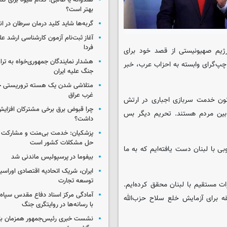
هندوانه یا طالبی؛ کدام‌ میوه برای ک
بهتر است؟
گربه‌ها شاید کلید درمان سرطان در ا
آغاز ثبت‌نام‌ آزمون کارشناسی ارشد ع
فردا
 رژیم صهیونیستی از قصد خود برای
هشدار نمایندگان جمهوری‌خواه به ترا
چپ‌گرای وابسته به احزاب عرب، خبر
جنگ علیه ایران
متلاشی شدن یک هسته تروریستی خ
غرب عراق
نون خدمت سربازی اجباری در ارتش
چرا قبوض برق برخی مشترکان افزایش 
 بین مردم هستند. تحریم دیگر بس
داشت؟
پزشکیان: خدمت بی‌منت و مشارکت م
حل مشکلات کشور است
 با لبنان دست یافته‌ایم که به ما
بیفوما در پرسپولیس ماندنی شد
ایران، شریک اتحادیه اقتصادی اوراسی
توسعه تجارت
ات مستقیم با لبنان محقق کرده‌ایم.
آمادگی مرکز اسناد دفاع مقدس سپاه 
 آن دو منطقه برای آزمایش خلع سلاح حزب‌الله
با رسانه‌ها در روایتگری جنگ
نشست خبری رئیس‌جمهور همزمان با ر