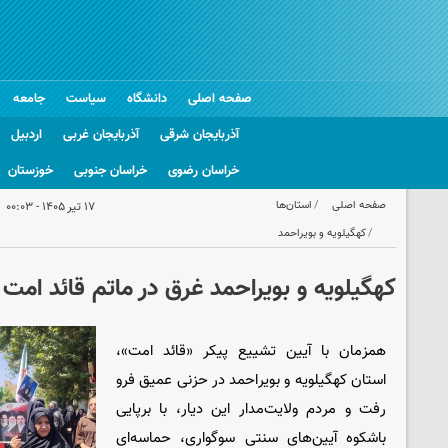
صفحه اصلی
دانشگاه
سیاست
جامعه
آذربایجان شرقی
آذربایجان غربی
اردبیل
خراسان رضوی
خراسان جنوبی
خوزستان
صفحه اصلی
استان‌ها
۱۷ تیر ۱۴۰۵ - ۰۰:۰۳
کهگیلویه و بویراحمد
کهگیلویه و بویراحمد غرق در ماتم قائد امت
همزمان با آیین تشییع پیکر «قائد امت»،
استان کهگیلویه و بویراحمد در حزنی عمیق فرو
رفت و مردم ولایت‌مدار این دیار، با برپایی
باشکوه آیین‌های سنتی سوگواری، حماسه‌ای