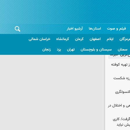
فیلم و صوت
استان‌ها
آرشیو اخبار
رمزگان
ایلام
اصفهان
کرمان
کرمانشاه
خراسان شمالی
سمنان
سیستان و بلوچستان
تهران
یزد
زنجان
غ‌ترین خبرها
 تهیه کوفته
لرزه شکست
 کنسولگری
ی و اختلال در
 گرفت/ کاری
ش نیاید