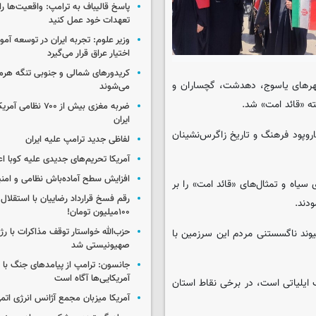
پاسخ قالیباف به ترامپ: واقعیت‌ها را 
تعهدات خود عمل کنید
وزیر علوم: تجربه ایران در توسعه آم
اختیار عراق قرار می‌گیرد
کریدورهای شمالی و جنوبی تنگه هر
 شهرهای یاسوج، دهدشت، گچساران و
می‌شوند
ه «قائد امت» شد.
ضربه مغزی بیش از ۷۰۰ 
ایران
تاروپود فرهنگ و تاریخ زاگرس‌نشینان
لفاظی جدید ترامپ علیه ایران
آمریکا تحریم‌های جدیدی علیه کوبا اع
افزایش سطح آماده‌باش نظامی و امنی
سیاه و تمثال‌های «قائد امت» را بر
رقم فسخ قرارداد رضاییان با استقلال
دند.
۱۰۰میلیون تومان!
حزب‌الله خواستار توقف مذاکرات با رژ
وند ناگسستنی مردم این سرزمین با
صهیونیستی شد
جانسون: ترامپ از پیامدهای جنگ با ای
آمریکایی‌ها آگاه است
 ایلیاتی است، در برخی نقاط استان
آمریکا میزبان مجمع آژانس انرژی اتم