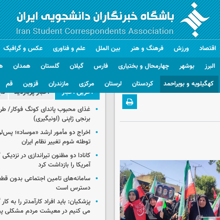
اقتصاد
ورزش
فرهنگ و هنر
بین الملل
علم و فناوری
عکس و گرافیک
البرز
بوشهر
چهارمحال و بختیاری
فارس
گیلان
گلستان
همدان
ه
کهگیلویه و بویراحمد
کردستان
لرستان
مرکزی
مازندران
قزوین
قم
آخرین اخبار
اخبار پربازدید
دا
غذای محبوب پاندای کونگ فوکار/ طرز
برنجی ژاپنی (اونیگیری)
اخراج دو مأمور ارشد «موساد»؛ پس‌
توطئه شوم تغییر نظام ایران
کانادا دو مظنون تیراندازی در نزدیکی
آمریکا را بازداشت کرد
سامانه‌های تامین اجتماعی بدون قطع
دسترس است
پزشکیان: باید افراد کارآمدتر را به کار
می کنیم در معیشت مردم مشکلی پی