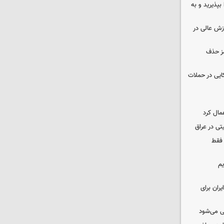
بپذیرید و به
وزش عالی در
مز حذف
نظامی آمریکایی در حملات
مال کرد
تی در عراق
 فقط
یم
ران برای
ی می‌شود