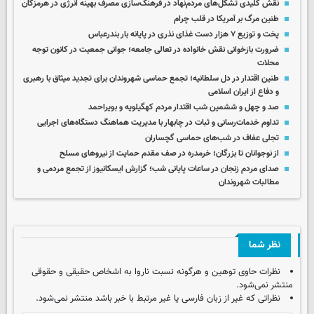
نقش کلیدی تشکل‌های مردم‌نهاد در فرهنگ‌سازی مصرف بهینه انرژی در هرمزگان
طنین مرگ بر آمریکا در قلب چرام
پخت و توزیع ۷ هزار دست غذای نذری در پایانه بار بندرعباس
ضرورت بازخوانی نقش خانواده در تعالی جامعه؛ جوانی جمعیت در کانون توجه
محلات
طنین اقتدار در دل سلطانیه؛ تجمع حماسی شهروندان برای تجدید میثاق با رهبری
و دفاع از ایران اسلامی
صد و چهل و ششمین شب اقتدار مردم کهگیلویه و بویراحمد
تداوم خدمات‌رسانی و ثبات در چابهار با مدیریت هماهنگ دستگاه‌های اجرایی
تجلی عفاف در شب‌های حماسی گچساران
از نوجوانان تا بزرگان؛ خرمدره در صف مقدم حمایت از نیروهای مسلح
صدای مردم زنجان در ساعات پایانی شب؛ گزارش ایسکانیوز از تجمع مردمی و
مطالبات شهروندان
نظر شما
نظرات حاوی توهین و هرگونه نسبت ناروا به اشخاص حقیقی و حقوقی
منتشر نمی‌شود.
نظراتی که غیر از زبان فارسی یا غیر مرتبط با خبر باشد منتشر نمی‌شود.