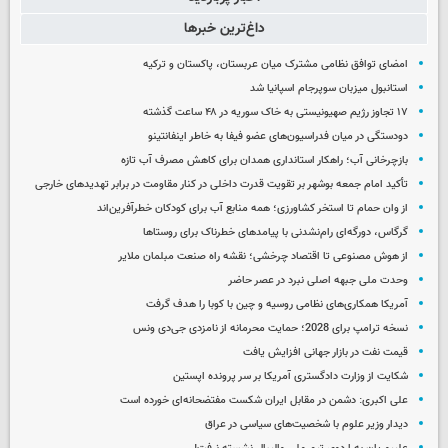
داغ‌ترین خبرها
امضای توافق نظامی مشترک میان عربستان، پاکستان و ترکیه
استانبول میزبان سوپرجام اسپانیا شد
۱۷ تجاوز رژیم صهیونیستی به خاک سوریه در ۴۸ ساعت گذشته
دودستگی در میان فدراسیون‌های عضو فیفا به خاطر اینفانتینو
بازچرخانی آب؛ راهکار استانداری همدان برای کاهش مصرف آب تازه
تأکید امام جمعه بوشهر بر تقویت قدرت داخلی در کنار مقاومت در برابر تهدیدهای خارجی
از وان حمام تا استخر کشاورزی؛ همه منابع آب برای کودکان خطرآفرین‌اند
گرگاس، دورگه‌ای رام‌نشدنی با پیامدهای خطرناک برای روستاها
از هوش مصنوعی تا اقتصاد چرخشی؛ نقشه راه صنعت مبلمان ملایر
وحدت ملی جبهه اصلی نبرد در عصر حاضر
آمریکا همکاری‌های نظامی روسیه و چین با کوبا را هدف گرفت
نسخه ترامپ برای 2028؛ حمایت محرمانه از نامزدی جی‌دی ونس
قیمت نفت در بازار جهانی افزایش یافت
شکایت از وزارت دادگستری آمریکا بر سر پرونده اپستین
علی اکبری: دشمن در مقابل ایران شکست مفتضحانه‌ای خورده است
دیدار وزیر علوم با شخصیت‌های سیاسی در عراق