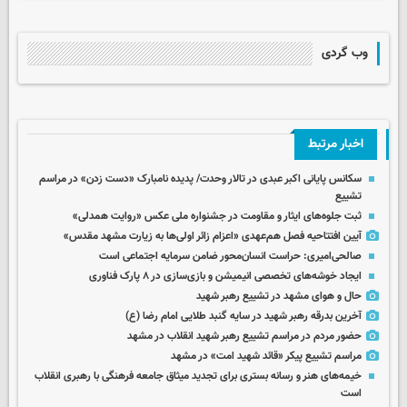
وب گردی
اخبار مرتبط
سکانس پایانی اکبر عبدی در تالار وحدت/ پدیده نامبارک «دست زدن» در مراسم
تشییع
ثبت جلوه‌های ایثار و مقاومت در جشنواره ملی عکس «روایت همدلی»
آیین افتتاحیه فصل هم‌عهدی «اعزام زائر اولی‌ها به زیارت مشهد مقدس»
صالحی‌امیری: حراست انسان‌محور ضامن سرمایه اجتماعی است
ایجاد خوشه‌های تخصصی انیمیشن و بازی‌سازی در ۸ پارک فناوری
حال و هوای مشهد در تشییع رهبر شهید
آخرین بدرقه رهبر شهید در سایه گنبد طلایی امام رضا (ع)
حضور مردم در مراسم تشییع رهبر شهید انقلاب در مشهد
مراسم تشییع پیکر «قائد شهید امت» در مشهد
خیمه‌های هنر و رسانه بستری برای تجدید میثاق جامعه فرهنگی با رهبری انقلاب
است