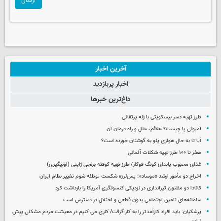
ارسال
آخرین اخبار
اخبار پربازدید
داغ‌ترین خبرها
طرز تهیه دسر بیسکویتی با ژله پرتقالی
آمبولی پا چیست؟ علائم، علل و راه درمان آن
آیا تا به حال هواری پلو به گوشتان خورده است؟
صفر تا ۱۰۰ طرز تهیه شکلات آلمانی
غذای محبوب پاندای کونگ فوکار/ طرز تهیه کوفته برنجی ژاپنی (اونیگیری)
اخراج دو مأمور ارشد «موساد»؛ پس‌لرزه شکست توطئه شوم تغییر نظام ایران
کانادا دو مظنون تیراندازی در نزدیکی کنسولگری آمریکا را بازداشت کرد
سامانه‌های تامین اجتماعی بدون قطعی و اختلال در دسترس است
پزشکیان: باید افراد کارآمدتر را به کار گرفت/ کاری می کنیم در معیشت مردم مشکلی پیش