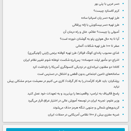
دسر عربی با پتی بور
کرم کاستارد چیست؟
طرز تهیه دسر پان اسپانیا ساده
طرز تهیه دسر بیسکویتی با ژله پرتقالی
آمبولی پا چیست؟ علائم، علل و راه درمان آن
آیا تا به حال هواری پلو به گوشتان خورده است؟
صفر تا ۱۰۰ طرز تهیه شکلات آلمانی
غذای محبوب پاندای کونگ فوکار/ طرز تهیه کوفته برنجی ژاپنی (اونیگیری)
اخراج دو مأمور ارشد «موساد»؛ پس‌لرزه شکست توطئه شوم تغییر نظام ایران
کانادا دو مظنون تیراندازی در نزدیکی کنسولگری آمریکا را بازداشت کرد
سامانه‌های تامین اجتماعی بدون قطعی و اختلال در دسترس است
پزشکیان: باید افراد کارآمدتر را به کار گرفت/ کاری می کنیم در معیشت مردم مشکلی پیش
نیاید
پاسخ قالیباف به ترامپ: واقعیت‌ها را بپذیرید و به تعهدات خود عمل کنید
وزیر علوم: تجربه ایران در توسعه آموزش عالی در اختیار عراق قرار می‌گیرد
کریدورهای شمالی و جنوبی تنگه هرمز حذف می‌شوند
ضربه مغزی بیش از ۷۰۰ نظامی آمریکایی در حملات ایران