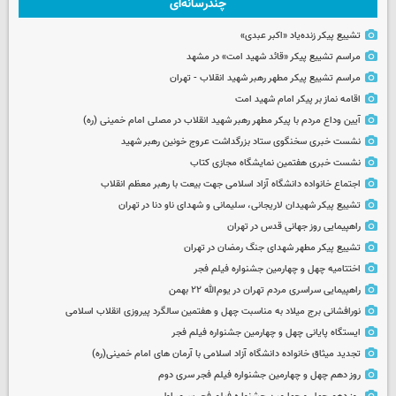
چندرسانه‌ای
تشییع پیکر زنده‌یاد «اکبر عبدی»
مراسم تشییع پیکر «قائد شهید امت» در مشهد
مراسم تشییع پیکر مطهر رهبر شهید انقلاب - تهران
اقامه نماز بر پیکر امام شهید امت
آیین وداع مردم با پیکر مطهر رهبر شهید انقلاب در مصلی امام خمینی (ره)
نشست خبری سخنگوی ستاد بزرگداشت عروج خونین رهبر شهید
نشست خبری هفتمین نمایشگاه مجازی کتاب
اجتماع خانواده دانشگاه آزاد اسلامی جهت بیعت با رهبر معظم انقلاب
تشییع پیکر شهیدان لاریجانی، سلیمانی و شهدای ناو دنا در تهران
راهپیمایی روز جهانی قدس در تهران
تشییع پیکر مطهر شهدای جنگ رمضان در تهران
اختتامیه چهل و چهارمین جشنواره فیلم فجر
راهپیمایی سراسری مردم تهران در یوم‌الله ۲۲ بهمن
نورافشانی برج میلاد به مناسبت چهل‌ و هفتمین سالگرد پیروزی انقلاب اسلامی
ایستگاه پایانی چهل و چهارمین جشنواره فیلم فجر
تجدید میثاق خانواده دانشگاه آزاد اسلامی با آرمان های امام خمینی(ره)
روز دهم چهل و چهارمین جشنواره فیلم فجر سری دوم