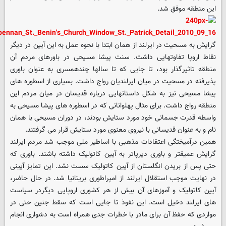
این منطقه موفق شد.
گرایش به مسحیت در ایرلند از همان ابتدا با نحوه عمل به این آیین در دیگر
نقاط اروپا تفاوتهایی داشت. سنت پیشا مسیحی در باورهای مردم آن
منطقه تاثیرگذار بود، تا جایی که تا سالها چندهمسری به عنوان باوری
پذیرفته در مسحیت در میان ایرلندیان رواج داشت. بسیاری از اسطوره های
پیشا مسیحی نیز به شکل داستانهایی درباره قدیسان در میان مردم این
منطقه رواج داشت. برای مثال پهلوانانی که در اسطوره های پیشا مسیحی به
واسطه قدرت جسمانی خود مورد ستایش بودند، در دوران مسیحی با همان
نام و به عنوان قدیسانی با نیروی معنوی مورد ستایش قرار می گرفتند.
همین درآمیختگی اعتقادات مذهبی با اساطیر ملی موجب شد مردم ایرلند
گرایش عمیقتر و باوری دیرپاتر به آیین کاتولیک داشته باشند. باوری که
حتی پس از بریدن انگلستان از آیین کاتولیک سست نشد. این تمایز آیینی
در نهایت موجب استقلال ایرلند از امپراطوری بریتانیا شد. در حال حاضر،
آیین کاتولیک و آموزهای آن بیش از هر کشوری اروپایی دیگردر سیاست
های ایرلند دخیل است. این نفوذ تا جایی است که سقط جنین حتی در
مواردی که حفظ آن برای مادر با خطرات جدی همراه است به دشواری انجام