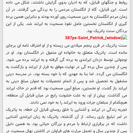
روابط و جنگهای قبایل، که به ادیان بدوی گرایش داشتند، شکل می داده
است. این قبایل، گاه از انگلستان مردمی را به بردگی می گرفتند. در آن
زمان مردم انگلستان به دین مسحیت روی آورده بودند و بنابراین همین برده
گیری از انگلستان نخستین عامل نفوذ مسحیت به ایرلند شد. یکی از این
بردگان سنت پاتریک بود.
سنت پاتریک در قرن پنجم میلادی می زیسته و از او اعتراف نامه ای برجای
مانده است. پاتریک متعلق به خانواده ای متمول در انگلستان بود. او در
نوجوانی توسط دزدان ایرلندی به برده گی گرفته و به ایرلند برده می شود.
پس از چندین سال برده گی در نهایت موفق به فرار از ایرلند و بازگشت به
انگلستان می گردد. اما بنا به عهدی که با خود بسته بود، در مدرسه دینی
مشغول به تحصیل شد و پس از اتمام تحصیلات به عنوان مبلغ دینی به
ایرلند باز گشت. او نخستین، مبلغ آیین مسحیت بود که قدم در خاک ایرلند
می گذاشت. پیش از او، به علت خشونت رایج در میان قبایل آن منطقه،
هیچکدام از مبلغان جرات ورود به ایرلند را به خود نمی دادند.
تجربه زندگی در ایرلند و آشنایی با خلق روسای قبایل آن خطه، به پاتریک
در امر تبلیغ یاری رساند. از آن گذشته، پاتریک به زبان ایرلندی آشنایی
داشت که در برقراری ارتباط با مردم و بزرگان حیاتی بود. به همین دلیل
پس از چندین سال و تحمل مرارت های فراوان در کاشتن نهال مسحیت در