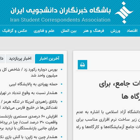
اقتصاد
ورزش
فرهنگ و هنر
بین الملل
علم و فناوری
عکس و گرافیک
آخرین اخبار
اخبار پربازدید
دا
میلیون واحد شد
ات جامع، برای
حمله پهپادی به پالایشگاه لیبی
هشدار نسبت به وقوع تندباد در تهرا
گاه ها
باتلاق راهبردی آمریکا در تنگه هرمز /
نفت‌کش‌ها در خلیج فارس می‌تواند ک
نشگاه آزاد اسلامی با اشاره به عدم
افزایش ۶۰ درصدی مستمری‌ بازنش
ن زیر ساخت نرم افزاری مناسب برای
واقعیت ۳۰ درصد است/ چرا در پ
 جامع آزمایشگاه‌ها و کارگاه‌ها و راه
مزایای جانبی بازنشستگان با تردید بر
هشدار چین به ژاپن: با آتش بازی نکن