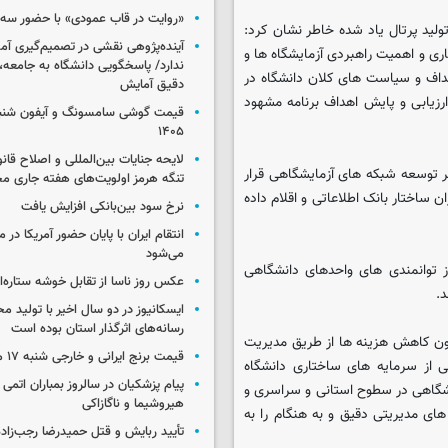
«روایت در قاب عمودی» با حضور سه 
لید پرتال یاد شده خاطر نشان کرد:
آینده‌پژوهی نقشی در تصمیم‌گیری آ
ی و اهمیت راهبردی آزمایشگاه ها و
ندارد/ پاسخگویی دانشگاه به جامعه، 
داف و سیاست های کلان دانشگاه در
دقیق آمایش
رزیابی و پایش اهداف برنامه مشهود
۱۴۰۵
لایحه جنایات بین‌المللی و اصلاح قان
تر توسعه شبکه های آزمایشگاهی قرار
تنگه هرمز اولویت‌های هفته جاری 
 ساختار بانک اطلاعاتی و اقلام داده
نرخ سود بین‌بانکی افزایش یافت
انتقام ایران با پایان حضور آمریکا در
می‌شود
ز توانمندی های واحدهای دانشگاهی
عکس روز ناسا از تقابل خوشه ستاره‌ای 
.
ایسکانیوز در دو سال اخیر با تولید مح
رسانه‌های اثرگذار استان بوده است
چون کاهش هزینه ها از طریق مدیریت
قیمت برنج ایرانی و خارجی شنبه ۱۷ مرداد ۱۴۰۵
 از سرمایه های ساختاری دانشگاه
پیام پزشکیان در سالروز بمباران اتمی 
یشگاهی در سطوح استانی و سراسری و
هیروشیما و ناگازاکی
ای مدیریتی دقیق و به هنگام را به
تأیید ربایش و قتل حمیدرضا رجب‌زاده