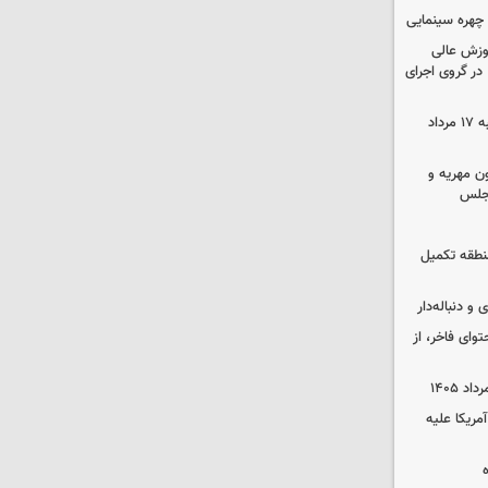
چهره سینمایی
موزش عالی
در گروی اجرای
قیمت گوشی سامسونگ و آیفون شنبه ۱۷ مرداد
ون مهریه و
مجلس
 منطقه تکمیل
و دنباله‌دار
توای فاخر، از
آمریکا علیه