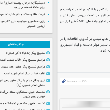
«میشیگان» درحال پوست اندازی/ دا
برای ۲۰۵۰ نسخه می‌پیچد
مایشگاهی با تاکید بر اهمیت راهبردی
قیمت طلا و سکه و دلار شنبه ۱۷ مرداد ۱۴۰۵
رم افزار در دست بررسی های فنی و
 در اختیار واحدهای دانشگاهی قرار می
پایان هفتمین سوگواره ملی تئاتر میدا
اربعین حسینی
 های مبتنی بر فناوری اطلاعات را در
چندرسانه‌ای
ار موثر دانسته و ابراز امیدوراری
ته شود.
تشییع پیکر زنده‌یاد «اکبر عبدی»
مراسم تشییع پیکر «قائد شهید امت»
مراسم تشییع پیکر مطهر رهبر شهید ان
اقامه نماز بر پیکر امام شهید امت
آیین وداع مردم با پیکر مطهر رهبر شه
مصلی امام خمینی (ره)
نشست خبری سخنگوی ستاد بزرگدا
خونین رهبر شهید
نشست خبری هفتمین نمایشگاه مجا