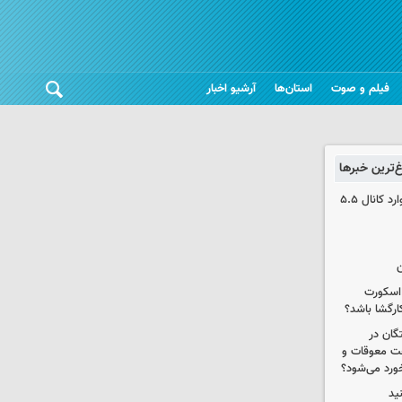
فیلم و صوت
استان‌ها
آرشیو اخبار
غ‌ترین خبرها
بورس دوباره رکورد زد / شاخص کل وارد کانال ۵.۵
ن
 اسکورت
ارگشا باشد؟
ستگان در
رداخت معوقات و
خورد می‌شود؟
ید