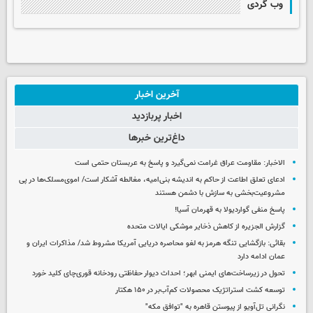
وب گردی
آخرین اخبار
اخبار پربازدید
داغ‌ترین خبرها
الاخبار: مقاومت عراق غرامت نمی‌گیرد و پاسخ به عربستان حتمی است
ادعای تعلق اطاعت از حاکم به اندیشه بنی‌امیه، مغالطه آشکار است/ اموی‌مسلک‌ها در پی
مشروعیت‌بخشی به سازش با دشمن هستند
پاسخ منفی گواردیولا به قهرمان آسیا!
گزارش الجزیره از کاهش ذخایر موشکی ایالات متحده
بقائی: بازگشایی تنگه هرمز به لغو محاصره دریایی آمریکا مشروط شد/ مذاکرات ایران و
عمان ادامه دارد
تحول در زیرساخت‌های ایمنی ابهر؛ احداث دیوار حفاظتی رودخانه قوری‌چای کلید خورد
توسعه کشت استراتژیک محصولات کم‌آب‌بر در ۱۵۰ هکتار
نگرانی تل‌آویو از پیوستن قاهره به "توافق مکه"