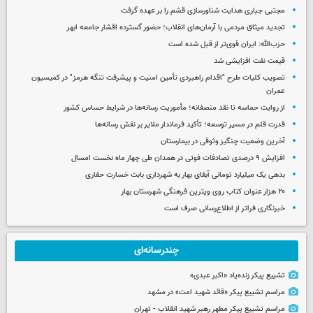
مجتبی جباری هدایت شناورسازی قشم را بر عهده گرفت
تجدید میثاق مردمی با آرمان‌های انقلاب؛ حضور گسترده اقشار جامعه ابهر
حزب‌الله: ایران قوی‌تر از قبل شده است
قیمت نفت افزایشی شد
تصویب کلیات طرح "اقدام راهبردی تأمین امنیت و پیشرفت تنگه هرمز" در کمیسیون
عمران
از روایت حماسه تا نقد منصفانه؛ مأموریت رسانه‌ها در شرایط حساس کشور
قدرت قلم در مسیر توسعه؛ تأکید فرماندار ملایر بر نقش رسانه‌ها
آخرین وضعیت چنگیز وثوقی در بیمارستان
افزایش ۹ درصدی تصادفات فوتی در همدان طی چهار ماه نخست امسال
بدهی یک میلیارد تومانی آبفای بهار به شهرداری بابت خسارت حفاری
۲۰ هزار عنوان کتاب روی ویترین فرهنگی شهرستان بهار
خبرنگاری فراتر از اطلاع‌رسانی صرف است
چندرسانه‌ای
تشییع پیکر زنده‌یاد «اکبر عبدی»
مراسم تشییع پیکر «قائد شهید امت» در مشهد
مراسم تشییع پیکر مطهر رهبر شهید انقلاب - تهران