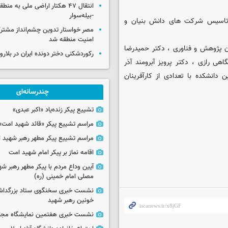
انتقال ۴۷ هکتار اراضی ملی به منط
-بیله‌سوار
و تاسیس شرکت های دانش بنیان و
مصر خواستار تدوین چشم‌انداز مشتر
امنیت منطقه شد
پژوهش و فناوری ، دکتر حمیدرضا
رکوردشکنی دختر دونده ایران در بلار
ی رازی ، دکتر پرویز آبرومند آذر
دانشکده با تعدادی از کارآفرینان
چندرسانه‌ای
تشییع پیکر زنده‌یاد «اکبر عبدی»
مراسم تشییع پیکر «قائد شهید امت»
مراسم تشییع پیکر مطهر رهبر شهید ان
اقامه نماز بر پیکر امام شهید امت
آیین وداع مردم با پیکر مطهر رهبر شه
مصلی امام خمینی (ره)
نشست خبری سخنگوی ستاد بزرگدا
خونین رهبر شهید
نشست خبری هفتمین نمایشگاه مجا