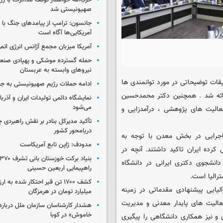
حزب‌الله خواستار توقف مذاکرات با رژ
صهیونیستی شد
جانسون: ترامپ از پیامدهای جنگ با ای
آمریکایی‌ها آگاه است
آمریکا میزبان مجمع آژانس انرژی اتم
حمله گسترده موشکی و پهپادی صنعا
نیروهای وابسته به عربستان
قات توضیحاتی در مورد توانمندی ها
ادامه حملات رژیم صهیونیستی به جن
ارائه شد . همچنین دکتر محمدحسین
نمایشگاه دائمی تولیدات ایران و آذربای
می‌شود
الیت های پژوهشی ، درآمدزایی و
تأکید مدیرکل بنادر بر نقش راهبردی چا
دریامحور کشور
اجرایی در بخش معدن با توجه به
مدودف: ژاپن تابع آمریکاست
کرده ایران تاکید داشتند. آنچه در
هارات این تیم استرالیایی جالب می نمود ، اذعان بر حضور 350 دانشجوی دکتری ایرانی در دانشگاه
راهپیمایی اربعین حسینی
رالیا است.
لیایی پیشنهادی مقدماتی در زمینه
میلیارد تومان در هرمزگان
Cente با تاکید بر مباحث فعالیت های پایدار معدنی و مدیریت
هشدار کارشناسان سازمان ملل درباره 
خاموش» در کوبا
و نیز همکاری دانشگاهی را پیگیری