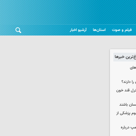
فیلم و صوت
استان‌ها
آرشیو اخبار
غ‌ترین خبرها
های
را دارند؟
نترل قند خون
نسان باشند
لوم پزشکی از
مپ درباره