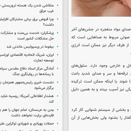
متلاشی شدن یک هسته تروریستی خ
غرب عراق
چرا قبوض برق برخی مشترکان افزایش 
داشت؟
ه صدای مواد منفجره در جشن‌های آخر
پزشکیان: خدمت بی‌منت و مشارکت م
 صوتی مربوط به صداهایی است که
حل مشکلات کشور است
. از طرف دیگر نیز ممکن است انرژی
بیفوما در پرسپولیس ماندنی شد
ایران، شریک اتحادیه اقتصادی اوراسی
توسعه تجارت
 و خارجی وجود دارد. سلول‌های
آمادگی مرکز اسناد دفاع مقدس سپاه 
. ترقه‌ها و سر و صدای شدید باعث
با رسانه‌ها در روایتگری جنگ
ا شوند یا اینکه ممکن است ترکیده
نشست خبری رئیس‌جمهور همزمان با ر
برگزار می‌شود
 نیز آسیب ‌بینند و به همین دلیل
هشدار اطلاعاتی آمریکا: روسیه شاید ب
کند
د و بخشی از سیستم شنوایی کار کرد
یمن به عربستان: تمام جهان را هم 
فایده‌ای برایت نخواهد داشت
تار را بشنود ولی بخش‌هایی از آن
حملات پهپادی و شهپادی اوکراین علی