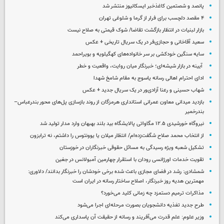
پانصد و شصتمین کاغذخبر ایسکانیوز منتشر شد
۴ مقصد دلچسب برای فرار از گرما و شلوغی تهران
بازار لبنیات در انتظار بازگشت تقاضا/ شوک قیمتی به صلاح نیست
سعید آقاخانی و حجازی‌فر در یک سریال تاریخی + عکس
سایه سنگین خودکشی بر سر خانواده‌های کهگیلویه و بویراحمد
آیینه در بازار شیشه‌ای؛ خبرنگار میان روایت، واقعیت و خطر
ادای احترام اهالی رسانه یاسوج به مقام شامخ شهدا
شهاب حسینی و رعنا آزادی‌ور در یک سریال جدید + عکس
بازدید میدانی معاون عمرانی استانداری هرمزگان از روند بازسازی پل‌های محور بندرعباس–
بندرخمیر
نیروگاه خورشیدی ۱۲.۵ مگاواتی پالایشگاه بید بلند بهبهان وارد مدار تولید شد
از انتخاب محمد صلاح شگفت‌زده‌ام/ انتظار میلان یا یوونتوس را داشتم، نه ترابزون
تشکیل شعبه ویژه رسیدگی به مسائل حقوقی خبرنگاران در خوزستان
تقویت خدمات اورژانسی رودان با استقرار چهارمین آمبولانس در جغین
شمشادی: رشد در فضای مجازی باعث شده برخی خودشان را خبرنگار بدانند/ دلاوری:
مهمترین هدیه‌ روز خبرنگار، اصلاح ساختار رسانه در ایران است
مذاکرات ترمیم دستمزد چه زمانی کلید می‌خورد؟
طرح جدید تغذیه دانشجویان بصورت مرحله‌ای اجرا می‌شود
وزیر علوم: علم قدرت می‌آفریند و رسانه از حقیقت آن پاسداری می‌کند