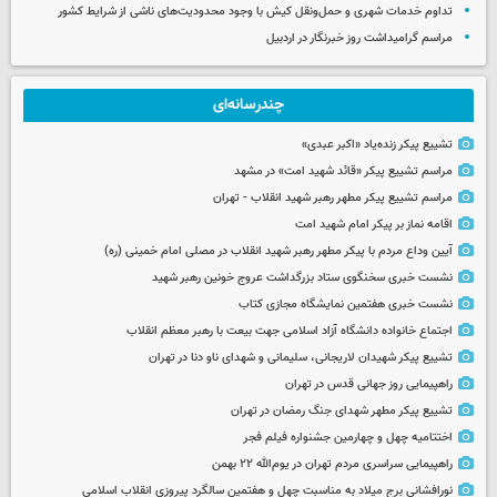
تداوم خدمات شهری و حمل‌ونقل کیش با وجود محدودیت‌های ناشی از شرایط کشور
مراسم گرامیداشت روز خبرنگار در اردبیل
چندرسانه‌ای
تشییع پیکر زنده‌یاد «اکبر عبدی»
مراسم تشییع پیکر «قائد شهید امت» در مشهد
مراسم تشییع پیکر مطهر رهبر شهید انقلاب - تهران
اقامه نماز بر پیکر امام شهید امت
آیین وداع مردم با پیکر مطهر رهبر شهید انقلاب در مصلی امام خمینی (ره)
نشست خبری سخنگوی ستاد بزرگداشت عروج خونین رهبر شهید
نشست خبری هفتمین نمایشگاه مجازی کتاب
اجتماع خانواده دانشگاه آزاد اسلامی جهت بیعت با رهبر معظم انقلاب
تشییع پیکر شهیدان لاریجانی، سلیمانی و شهدای ناو دنا در تهران
راهپیمایی روز جهانی قدس در تهران
تشییع پیکر مطهر شهدای جنگ رمضان در تهران
اختتامیه چهل و چهارمین جشنواره فیلم فجر
راهپیمایی سراسری مردم تهران در یوم‌الله ۲۲ بهمن
نورافشانی برج میلاد به مناسبت چهل‌ و هفتمین سالگرد پیروزی انقلاب اسلامی