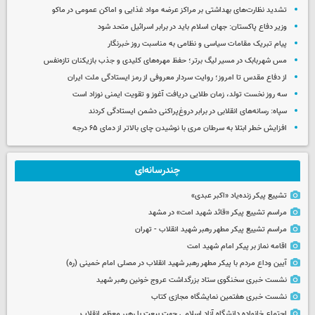
تشدید نظارت‌های بهداشتی بر مراکز عرضه مواد غذایی و اماکن عمومی در ماکو
وزیر دفاع پاکستان: جهان اسلام باید در برابر اسرائیل متحد شود
پیام تبریک مقامات سیاسی و نظامی به مناسبت روز خبرنگار
مس شهربابک در مسیر لیگ برتر؛ حفظ مهره‌های کلیدی و جذب بازیکنان تازه‌نفس
از دفاع مقدس تا امروز؛ روایت سردار معروفی از رمز ایستادگی ملت ایران
سه روز نخست تولد، زمان طلایی دریافت آغوز و تقویت ایمنی نوزاد است
سپاه: رسانه‌های انقلابی در برابر دروغ‌پراکنی دشمن ایستادگی کردند
افزایش خطر ابتلا به سرطان مری با نوشیدن چای بالاتر از دمای ۶۵ درجه
چندرسانه‌ای
تشییع پیکر زنده‌یاد «اکبر عبدی»
مراسم تشییع پیکر «قائد شهید امت» در مشهد
مراسم تشییع پیکر مطهر رهبر شهید انقلاب - تهران
اقامه نماز بر پیکر امام شهید امت
آیین وداع مردم با پیکر مطهر رهبر شهید انقلاب در مصلی امام خمینی (ره)
نشست خبری سخنگوی ستاد بزرگداشت عروج خونین رهبر شهید
نشست خبری هفتمین نمایشگاه مجازی کتاب
اجتماع خانواده دانشگاه آزاد اسلامی جهت بیعت با رهبر معظم انقلاب