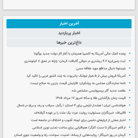
آخرین اخبار
اخبار پربازدید
داغ‌ترین خبرها
وعده کمک مالی آمریکا به کلمبیا همزمان با آغاز کار دولت جدید بوگوتا
ثبت زمین‌لرزه ۴.۶ ریشتری در حوالی گلبافت کرمان؛ زلزله در عمق ۸ کیلومتری
بارسلونا دنبال مدافع مورد علاقه مسی
آمریکا فروش بیش از ۵ هزار موشک پاتریوت به چند کشور عربی را تائید کرد
نامه نمایندگان مجلس به پزشکیان: افزایش قیمت بنزین به صلاح نیست
مقصد جدید گلر پرسپولیسی مشخص شد
قیمت زمان بازگشایی طلا و سکه امروز ۱۷ مرداد ۱۴۰۵
هواشناسی ایران | هشدار نارنجی برای ۴ استان / رگبار، سیلاب و رعد و برق در شمال
قالیباف: خبرنگاران مسئولیت روایت عزت یک ملت را بر عهده گرفته‌اند
اخبار جعلی از ابزارهای دشمن برای ایجاد آشوب و اختلاف در جامعه است
از قلم خبرنگار تا دست کارگر/ هم‌افزایی برای ساخت تمدن نوین اسلامی
کرمان در روز خبرنگار؛ روایت‌هایی از رسانه، امنیت، سوخت، راه و وضعیت جوی استان