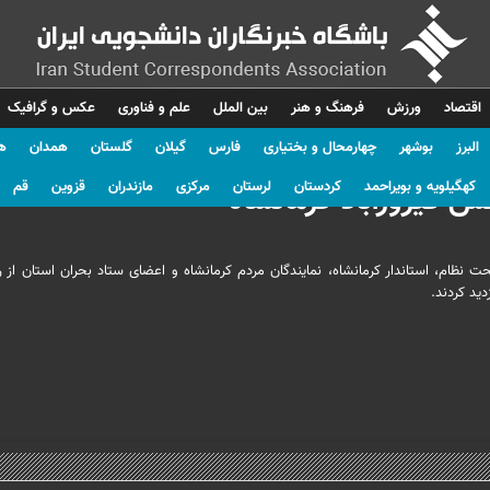
اقتصاد
ورزش
فرهنگ و هنر
بین الملل
علم و فناوری
عکس و گرافیک
البرز
بوشهر
چهارمحال و بختیاری
فارس
گیلان
گلستان
همدان
ه
کهگیلویه و بویراحمد
کردستان
لرستان
مرکزی
مازندران
قزوین
قم
 فیروزآباد کرمانشاه
ام، استاندار کرمانشاه، نمایندگان مردم کرمانشاه و اعضای ستاد بحران استان از 
ید کردند.