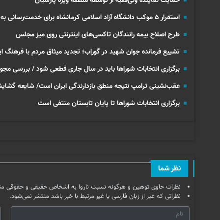
حمایت نماینده ولی‌فقیه از توسعه منطقه ویژه پارسیان
استقرار ۵ موکب دانشگاه آزاد اسلامی کرمانشاه برای خدمت‌رسانی به زائران اربعین
طرح اصلاح بیمه رانندگان تاکسی‌های اینترنتی روی میز مجلس
تشییع فرمانده جوان شهید در گوراب؛ تجدید میثاق مردم با فرهنگ ایث
برگزاری انتخابات شوراها باید در سال جاری قطعی شود / بررسی مج
عقب‌نشینی ترامپ نتیجه منطق بازدارندگی ایران است/ شایعه گشای
برگزاری انتخابات شوراها تا پایان تابستان منتفی است
نظر شما
نظرات حاوی توهین و هرگونه نسبت ناروا به اشخاص حقیقی و حقوقی من
نظراتی که غیر از زبان فارسی یا غیر مرتبط با خبر باشد منتشر نمی‌شود.