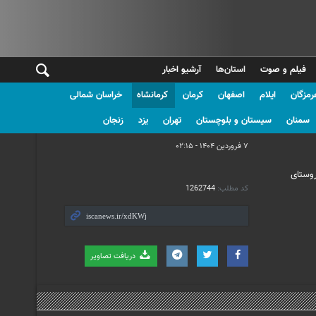
فیلم و صوت
استان‌ها
آرشیو اخبار
رمزگان
ایلام
اصفهان
کرمان
کرمانشاه
خراسان شمالی
علی صادقچه
سمنان
سیستان و بلوچستان
تهران
یزد
زنجان
۷ فروردین ۱۴۰۴ - ۰۲:۱۵
روستای
کد مطلب:
1262744
دریافت تصاویر