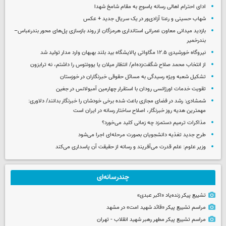
ادای احترام اهالی رسانه یاسوج به مقام شامخ شهدا
شهاب حسینی و رعنا آزادی‌ور در یک سریال جدید + عکس
بازدید میدانی معاون عمرانی استانداری هرمزگان از روند بازسازی پل‌های محور بندرعباس–
بندرخمیر
نیروگاه خورشیدی ۱۲.۵ مگاواتی پالایشگاه بید بلند بهبهان وارد مدار تولید شد
از انتخاب محمد صلاح شگفت‌زده‌ام/ انتظار میلان یا یوونتوس را داشتم، نه ترابزون
تشکیل شعبه ویژه رسیدگی به مسائل حقوقی خبرنگاران در خوزستان
تقویت خدمات اورژانسی رودان با استقرار چهارمین آمبولانس در جغین
شمشادی: رشد در فضای مجازی باعث شده برخی خودشان را خبرنگار بدانند/ دلاوری:
مهمترین هدیه‌ روز خبرنگار، اصلاح ساختار رسانه در ایران است
مذاکرات ترمیم دستمزد چه زمانی کلید می‌خورد؟
طرح جدید تغذیه دانشجویان بصورت مرحله‌ای اجرا می‌شود
وزیر علوم: علم قدرت می‌آفریند و رسانه از حقیقت آن پاسداری می‌کند
چندرسانه‌ای
تشییع پیکر زنده‌یاد «اکبر عبدی»
مراسم تشییع پیکر «قائد شهید امت» در مشهد
مراسم تشییع پیکر مطهر رهبر شهید انقلاب - تهران