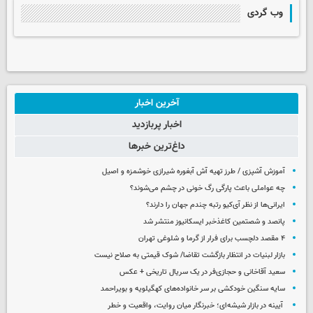
وب گردی
آخرین اخبار
اخبار پربازدید
داغ‌ترین خبرها
آموزش آشپزی / طرز تهیه آش آبغوره شیرازی خوشمزه و اصیل
چه عواملی باعث پارگی رگ خونی در چشم می‌شوند؟
ایرانی‌ها از نظر آی‌کیو رتبه چندم جهان را دارند؟
پانصد و شصتمین کاغذخبر ایسکانیوز منتشر شد
۴ مقصد دلچسب برای فرار از گرما و شلوغی تهران
بازار لبنیات در انتظار بازگشت تقاضا/ شوک قیمتی به صلاح نیست
سعید آقاخانی و حجازی‌فر در یک سریال تاریخی + عکس
سایه سنگین خودکشی بر سر خانواده‌های کهگیلویه و بویراحمد
آیینه در بازار شیشه‌ای؛ خبرنگار میان روایت، واقعیت و خطر