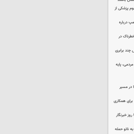
نسان باشند
لوم پزشکی از
مپ درباره
طرناک در
چند برابری
ردمی، پایه
ا در مسیر
برای همکاری
وز خبرنگار
ه ناتو حمله