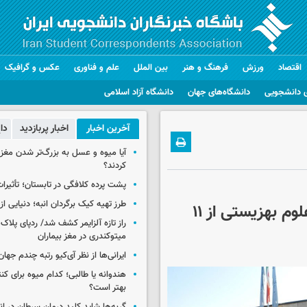
اقتصاد
ورزش
فرهنگ و هنر
بین الملل
علم و فناوری
عکس و گرافیک
 دانشجویی
دانشگاه‌های جهان
دانشگاه آزاد اسلامی
آخرین اخبار
اخبار پربازدید
دا
آیا میوه و عسل به بزرگ‌تر شدن مغز
کردند؟
پشت پرده کلافگی در تابستان؛ تأثیرات
طرز تهیه کیک برگردان انبه؛ دنیایی از
آغاز ثبت نام پذیرفته شدگان ارشد دانشگاه علوم بهزیستی از ۱۱
راز تازه آلزایمر کشف شد/ ردپای پلاک‌
میتوکندری در مغز بیماران
ایرانی‌ها از نظر آی‌کیو رتبه چندم جهان 
هندوانه یا طالبی؛ کدام‌ میوه برای ک
بهتر است؟