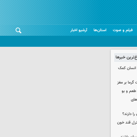
فیلم و صوت
استان‌ها
آرشیو اخبار
غ‌ترین خبرها
 انسان کمک
 گرما بر مغز
 طعم و بو
های
را دارند؟
نترل قند خون