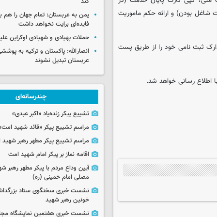
 ملی، کپی کارت پایان خدمت (در
کند
 شاغل بودن) و ارائه حکم ماموریت
یمن به عربستان: تمام جهان را هم 
فایده‌ای برایت نخواهد داشت
حملات پهپادی و شهپادی اوکراین علی
موظفند حداکثر تا تاریخ ۳۰ آذر ۹۹ فیزیک مدارک ثبت نامی خود را از طریق پست
انصارالله: پاکستان و ترکیه به پوششی
عربستان تبدیل نشوند
 اطلاع رسانی خواهد شد.
چندرسانه‌ای
تشییع پیکر زنده‌یاد «اکبر عبدی»
مراسم تشییع پیکر «قائد شهید امت»
مراسم تشییع پیکر مطهر رهبر شهید ان
اقامه نماز بر پیکر امام شهید امت
آیین وداع مردم با پیکر مطهر رهبر شه
مصلی امام خمینی (ره)
نشست خبری سخنگوی ستاد بزرگدا
خونین رهبر شهید
نشست خبری هفتمین نمایشگاه مجا