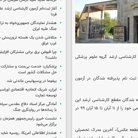
گربه‌ها شاید کلید درمان سرطان در ا
آغاز ثبت‌نام‌ آزمون کارشناسی ارشد ع
فردا
هشدار نمایندگان جمهوری‌خواه به ترا
جنگ علیه ایران
متلاشی شدن یک هسته تروریستی خ
غرب عراق
چرا قبوض برق برخی مشترکان افزایش 
ن کارشناسی ارشد گروه علوم پزشکی
داشت؟
پزشکیان: خدمت بی‌منت و مشارکت م
حل مشکلات کشور است
بت نام پذیرفته شدگان در آزمون
بیفوما در پرسپولیس ماندنی شد
ایران، شریک اتحادیه اقتصادی اوراسی
توسعه تجارت
ته شدگان مقطع کارشناسی ارشد این
آمادگی مرکز اسناد دفاع مقدس سپاه 
دانشگاه می‌توانند با مراجعه به سایت مربوط به ثبت نام، مدارک ثبت نامی خود را از ۱۱ آبان تا ۱۵ آبان ۹۹ در
با رسانه‌ها در روایتگری جنگ
نشست خبری رئیس‌جمهور همزمان با ر
برگزار می‌شود
ک ثبت نام کارشناسی ارشد شامل اسکن عکس ۴×۳ (ارسال ۱۲ قطعه عکس)، آخرین مدرک تحصیلی
هشدار اطلاعاتی آمریکا: روسیه شاید ب