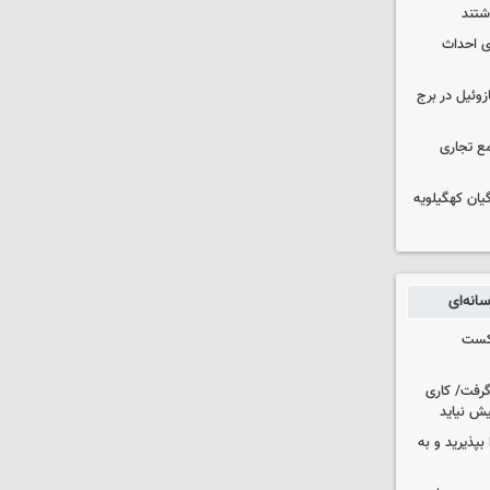
انی برای احداث
 ۳۰۰۰ لیتری گازوئیل در برج
ع تجاری
یان کهگیلویه
انه‌ای
شکست
 گرفت/ کاری
ش نیاید
بپذیرید و به