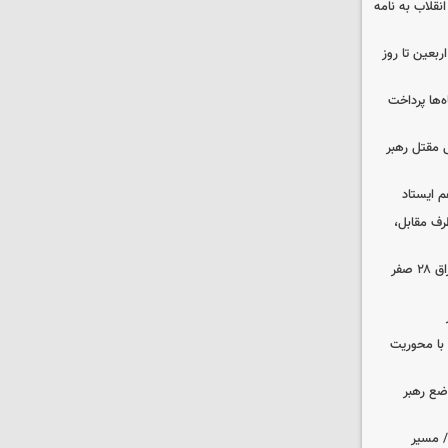
انقلاب به نامه
بعین تا روز
‌ها پرداخت
 مقتل رهبر
م ایستاد
رف مقابل،
مهاجرانی: تردد از گذرگاه چیلات به عراق ۲۸ صفر
ن با محوریت
اضع رهبر
م/ مسیر