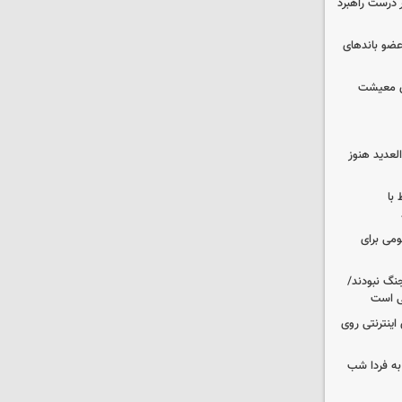
 درست راهبرد
ت اطلاعات: ۲۱ عامل موساد و ۴ عضو باندهای
ای معیشت
لعدید هنوز
 با
ومی برای
نگ نبودند/
لی است
اینترنتی روی
ه فردا شب