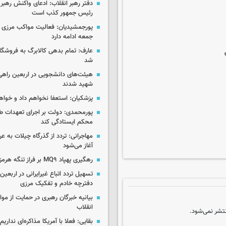
دفتر رهبر انقلاب: ادعای واکنش رهبر 
رئیس جمهور کذب است
پورجمشیدیان: فعالیت مواکب مرزی ار
جمعه ادامه دارد
عارف: تمام بدهی کالابرگ به فروشگاه
شد
هیئت‌های دانشجویی در اربعین راهی
شهید شدند
پزشکیان: استعفا نخواهم داد و خواه
پورمحمدی: دولت بر اجرای تعهدات ط
محکم ایستادگی کند
آغاز می‌شود
رهگیری پهپاد MQ۹ بر فراز تنگه هرمز
تسهیل تردد اتباع غیرایرانی در اربعی
دفترچه خادم و تفکیک مرزی
بیانیه خبرگان رهبری در حمایت از مو
انقلاب
تشر نمی‌شود.
بقایی: فعلا با آمریکا مذاکره‌ای نداری