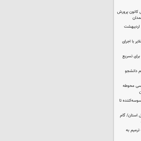
 کانون پرورش
مدان
 اردیبهشت
یر با اجرای
 برای تسریع
م دانشجو
اسی محوطه
ن
وسه‌کننده تا
ر شمال استان/ گام
عملیات ترمیم به