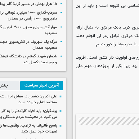
۱۵ هزار بهمئی در مسیر کربلا گام برداشتند
ناسی بی نتیجه است و باید از این
سرمایه‌گذاری ۲۰۰۰ میلیارد توم
دامپروری ۳۰۰۰ رأسی در همدان
یح کرد: بانک مرکزی به دنبال ارائه
مهار آتش‌سوزی مخزن
سعیدیه
ک مرکزی تبادل رمز ارز انجام دهند
مرگ یک شهروند در آتش‌سوزی مجتم
 تحریم‌ها را دور بزنیم.
سعیدیه همدان
یادمان شهید گمنام در دانشگاه فرهنگ
ح‌های اولویت دار کشور است، افزود:
و بویراحمد تکمیل شد
ود زیرا یکی از پروژه‌های مهم ملی
آخرین اخبار سیاست
چندرس
علی اکبری: دشمن در مقابل ایران 
مفتضحانه‌ای خورده است
پزشکیان: باید افراد کارآمدتر را به کار
می کنیم در معیشت مردم مشکلی پی
پاسخ قالیباف به ترامپ: واقعیت‌ها را 
تعهدات خود عمل کنید