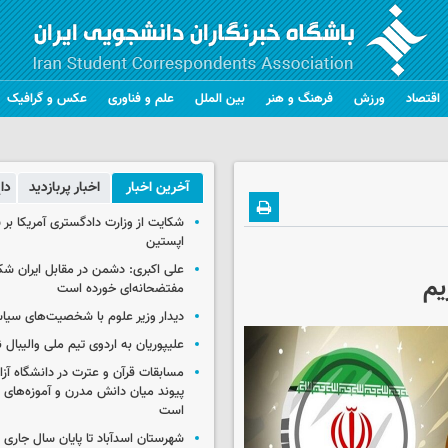
اقتصاد
ورزش
فرهنگ و هنر
بین الملل
علم و فناوری
عکس و گرافیک
آخرین اخبار
اخبار پربازدید
دا
شکایت از وزارت دادگستری آمریکا بر 
اپستین
علی اکبری: دشمن در مقابل ایران 
یم
مفتضحانه‌ای خورده است
دیدار وزیر علوم با شخصیت‌های سیاس
علیپوریان به اردوی تیم ملی والیبال
مسابقات قرآن و عترت در دانشگاه آزا
پیوند میان دانش مدرن و آموزه‌های 
است
شهرستان اسدآباد تا پایان سال جاری 