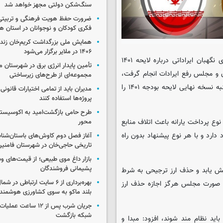
سنگ‌شکن دولتی مجهز خواهد شد
ضرورت حفظ هویت فرهنگی و تربیتی
فکری کودکان و نوجوانان در استان ه
همایش ملی بزرگداشت کریم‌خان زند
۱۴۰۶ در ملایر برگزار می‌شود
به گزارش گروه سیاسی ایسکانیوز؛ غلامرضا مرحبا با بیان اینکه شورای نگهبان ایراداتی درباره لایحه ۱۴۰۱
تأمین پایدار انرژی برق در شهرستان ملا
و مجلس رفع ایرادات انجام گرفت،
مجموعه‌ای از طرح‌های زیرساختی
اظهار کرد: مشکلات موجود در تمامی موارد رفع شد و امیدوارم روز شنبه نسخه نهایی لایحه بودجه ۱۴۰۱ را
مدیران باید از تمامی اختیارات قانونی
پروژه‌ها استفاده کنند
طرح حامی بازگشت‌امید به اکوسیست
ع پرداخت یارانه باعث اتلاف منابع
محور
 دارد و با هر نوع پیشنهاد بدون راه
آغاز فصل دوم کاوش‌های باستان‌شن
تاریخی حاجی‌خان در شهرستان فامنی
بازار داغ موی طبیعی؛ از قیمت‌های وس
پشیمانی فروشندگان
ایش یابد و حذف ارز ترجیحی به شرط
بهره‌برداری از ۶ سایت ارتباطی د
ین صورت مجلس هرگز اجازه حذف ارز
بلند ماکو به سوی کشاورزی هوشمند
جریان شرب پس از ۱۲ ساعت 
شبکه بازگشت
باید نظام مند شوند، افزود: مبدا و