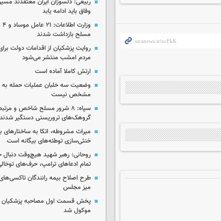
ربیعی: دلسوزان ایران معتقدند مسیر
وفاق باید ادامه یابد
وزار
مسلح بازداشت شدند
روایت پزشکیان از اقدامات دولت بر
مردم امشب منتشر می‌شود
ارتش کاملا آماده است
وضعیت سه خلبان عملیات حمله به ا
مشخص نیست
سپاه: ۸ شرور مسلح شاخص و مرتبط
گروهک‌های تروریستی دستگیر شدند
میراث مشروطه، اتکا به ساختارهای ب
خنثی‌سازی توطئه‌های بیگانه است
روحانی: رهبر شهید هیچ‌وقت دنبال ج
تمام ادعاهای ترامپ، حرف‌های توخا
طرح اصلاح بیمه رانندگان تاکسی‌های 
میز مجلس
پخش قسمت اول مصاحبه پزشکیان ب
موکول شد