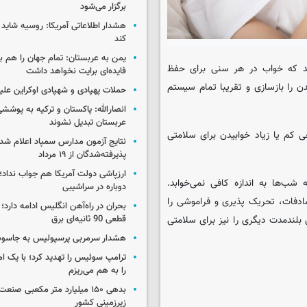
برگزار می‌شود
هشدار اطلاعاتی آمریکا: روسیه شاید ب
کند
یمن به عربستان: تمام جهان را هم 
ند که خواب در هر سنی برای حفظ
فایده‌ای برایت نخواهد داشت
را بازسازی و تقریبا تمام سیستم
حملات پهپادی و شهپادی اوکراین علی
انصارالله: پاکستان و ترکیه به پوششی
عربستان تبدیل نشوند
ی کم یا زیاد خوابیدن برای سلامتی
نتایج آزمون مدارس سمپاد اعلام شد/
پذیرفته‌شدگان از ۱۹ مرداد
ارزپاشی دولت آمریکا هم جواب نداد؛ 
ب‌ها به اندازه کافی نمی‌خوابد.
دوباره در سراشیبی
دفات، تحریک پذیری و فراموشی را
بحران در راه‌آهن انگلیس ادامه دارد؛
بلندمدت دیگری را نیز برای سلامتی
قطعی 90 ثانیه‌ای برق
هشدار سرمربی پرسپولیس به جاسو
ترامپ سوئیس را تهدید کرد؛ با یک ام
را به هم می‌ریزم
بدهی ۱۵۰ میلیارد متر مکعبی صن
زیرزمینی کشور