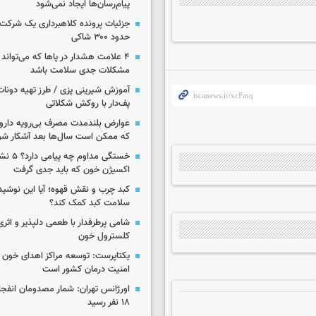
پیام‌رسان‌ها ایجاد نمی‌شود
جزئیات پرونده کلاهبرداری یک شرکت 
حدود ۳۰۰ شاکی
۴ علامت هشدار در پاها که می‌تواند 
مشکلات جدی سلامت باشد
آموزش شیرینی پزی / طرز تهیه دونات
پف‌دار با روکش شکلاتی
عوارض بلندمدت مصرف بی‌رویه دارو؛
که ممکن است سال‌ها بعد آشکار شو
خستگی مداوم
اکسیژن خون که باید جدی گرفت
کبد چرب و نقش قهوه؛ آیا این نوشیدن
سلامت کبد کمک کند؟
شامی پرطرفدار با طعمی دلپذیر و اثری
کلسترول خون
یکتاپرست: توسعه مراکز اهدای خون 
امنیت درمان کشور است
اورژانس تهران: شمار مصدومان انفجا
۱۸ نفر رسید