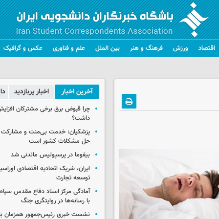
اقتصاد
ورزش
فرهنگ و هنر
بین الملل
علم و فناوری
عکس و گرافیک
آخرین اخبار
اخبار پربازدید
دا
چرا قبوض برق برخی مشترکان افزایش 
داشت؟
پزشکیان: خدمت بی‌منت و مشارکت م
حل مشکلات کشور است
بیفوما در پرسپولیس ماندنی شد
ایران، شریک اتحادیه اقتصادی اوراسی
توسعه تجارت
آمادگی مرکز اسناد دفاع مقدس سپاه 
با رسانه‌ها در روایتگری جنگ
نشست خبری رئیس‌جمهور همزمان با ر