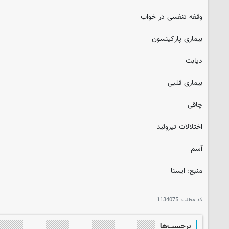
وقفه تنفسی در خواب
بیماری پارکینسون
دیابت
بیماری قلبی
چاقی
اختلالات تیروئید
آسم
منبع: ایسنا
کد مطلب:
1134075
برچسب‌ها