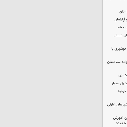
 دارد
یب شد
ان عسلی
بوشهری با
واند سلامتتان
ک زن
رباره
رهای زیارتی
ین آموزش
ا تعدد