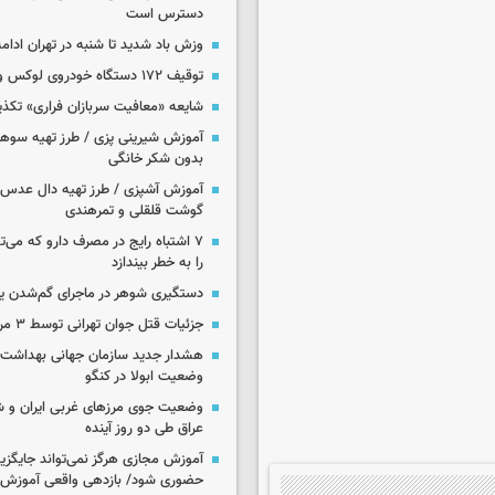
دسترس است
وزش باد شدید تا شنبه در تهران ادامه
توقیف ۱۷۲ دستگاه خودروی لوکس و آپارتمان
شایعه «معافیت سربازان فراری» تکذ
آموزش شیرینی پزی / طرز تهیه سوه
بدون شکر خانگی
آموزش آشپزی / طرز تهیه دال عدس 
گوشت قلقلی و تمرهندی
۷ اشتباه رایج در مصرف دارو که می‌ت
را به خطر بیندازد
دستگیری شوهر در ماجرای گم‌شدن ی
جزئیات قتل جوان تهرانی توسط ۳ مرد پژو سوار
هشدار جدید سازمان جهانی بهداشت د
وضعیت ابولا در کنگو
وضعیت جوی مرزهای غربی ایران و شه
عراق طی دو روز آینده
آموزش مجازی هرگز نمی‌تواند جایگز
حضوری شود/ بازدهی واقعی آموزش ب