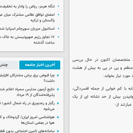
تنگه هرمز، ریاض را وادار به تخفیف‌
امضای توافق نظامی مشترک میان عر
پاکستان و ترکیه
استانبول میزبان سوپرجام اسپانیا شد
ساعت گذشته
 متخصصان اکنون در حال بررسی
آخرین اخبار جامعه
چندرس
ر منظم و پی در پی به بیش از هشت
چرا قبوض برق برخی مشترکان افزایش 
داشت؟
به با کم خوابی از جمله افسردگی،
نتایج آزمون مدارس سمپاد اعلام شد/
پذیرفته‌شدگان از ۱۹ مرداد
یدن بیش از حد نشانه ای از یک
رگبار و رعدوبرق در راه شمال کشور؛ ت
بارتند از:
می‌شود
هواشناسی امروز ایران/ گردوخاک و
هوا در بعضی استان‌ها
سامانه‌های تامین اجتماعی بدون قطع