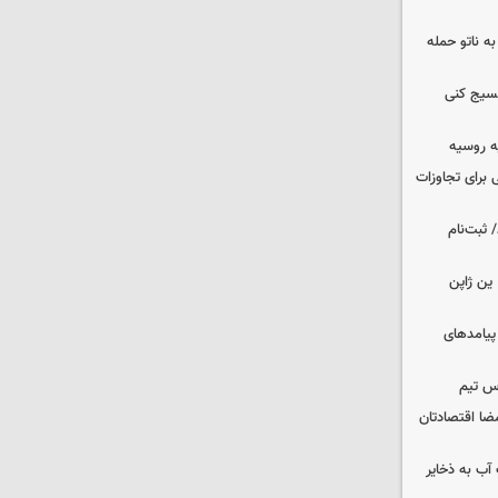
ه ناتو حمله
بسیج کنی
ه روسیه
 برای تجاوزات
 ثبت‌نام
ین ژاپن
 پیامدهای
س تیم
ضا اقتصادتان
عت آب به ذخایر