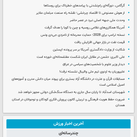
گرگاس، دورگه‌ای رام‌نشدنی با پیامدهای خطرناک برای روستاها
از هوش مصنوعی تا اقتصاد چرخشی؛ نقشه راه صنعت مبلمان ملایر
وحدت ملی جبهه اصلی نبرد در عصر حاضر
آمریکا همکاری‌های نظامی روسیه و چین با کوبا را هدف گرفت
نسخه ترامپ برای 2028؛ حمایت محرمانه از نامزدی جی‌دی ونس
قیمت نفت در بازار جهانی افزایش یافت
شکایت از وزارت دادگستری آمریکا بر سر پرونده اپستین
علی اکبری: دشمن در مقابل ایران شکست مفتضحانه‌ای خورده است
دیدار وزیر علوم با شخصیت‌های سیاسی در عراق
علیپوریان به اردوی تیم ملی والیبال نشسته نرفت!
مسابقات قرآن و عترت در دانشگاه آزاد بستری برای پیوند میان دانش مدرن و آموزه‌های
اصیل اسلامی است
شهرستان اسدآباد تا پایان سال جاری به دستگاه سنگ‌شکن دولتی مجهز خواهد شد
ضرورت حفظ هویت فرهنگی و تربیتی کانون پرورش فکری کودکان و نوجوانان در استان
همدان
آخرین اخبار ورزش
چندرسانه‌ای