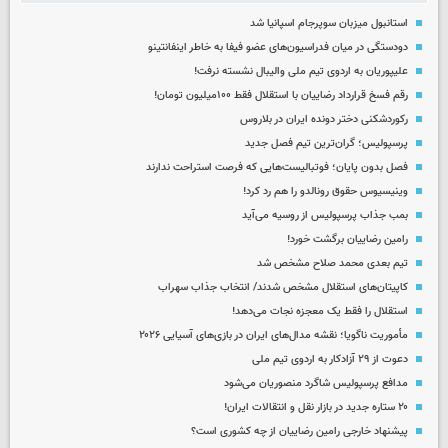
استانبول میزبان سوپرجام اسپانیا شد
دودستگی در میان فدراسیون‌های عضو فیفا به خاطر اینفانتینو
علیپوریان به اردوی تیم ملی والیبال نشسته نرفت!
رقم فسخ قرارداد رضاییان با استقلال فقط ۱۰۰میلیون تومان!
رکوردشکنی دختر دونده ایران در بلاروس
پرسپولیس؛ گران‌ترین تیم فصل جدید
فصل بدون پایان؛ فوتبالیست‌هایی که فرصت استراحت ندارند
وینیسیوس حقوق رونالدو را هم رد کرد!
بمب جذاب پرسپولیس از روسیه می‌آید
رامین رضاییان برگشت خورد!
تیم بعدی محمد صلاح مشخص شد
کاپیتان‌های استقلال مشخص شدند/ انتخاب جذاب سهراب
استقلال را فقط یک معجزه نجات می‌دهد!
مأموریت ناگویا؛ نقشه مدال‌های ایران در بازی‌های آسیایی ۲۰۲۶
دعوت از ۲۹ آزادکار به اردوی تیم ملی
مدافع پرسپولیس شاگرد منصوریان می‌شود
۲۰ ستاره جدید در بازار نقل و انتقالات ایران!
پیشنهاد خارجی رامین رضاییان از چه کشوری است؟