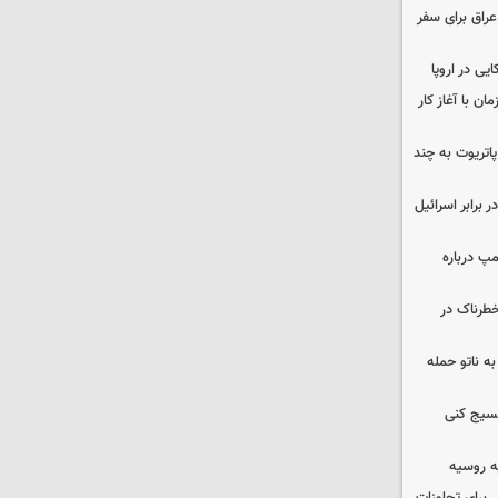
راق برای سفر
یی در اروپا
ن با آغاز کار
هزار موشک پاتریوت به چند
 برابر اسرائیل
مپ درباره
طرناک در
ه ناتو حمله
بسیج کنی
ه روسیه