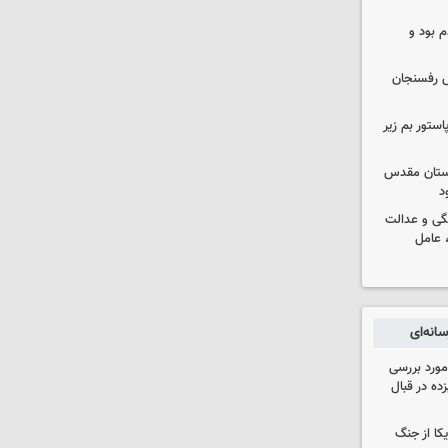
 بود و
رش رفسنجان
استور بم زیر
 آستان مقدس
د
گی و عدالت
 عامل
انه‌ای
مورد بررسی
زده در قبال
یکا از جنگ