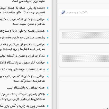
علیه ایران، دیپلماسی است
«حمله به یکی، حمله به همه»؛ پیما
تغییری در معادلات خاورمیانه ایجاد م
عراقچی: باز شدن تنگه هرمز به شرایط
تفاهم با عمان مرتبط است
هشدار روسیه به ژاپن درباره سلاح‌ه
وضعیت سلامتی جو بایدن وخیم تر 
عراقچی: نه فراموش می‌کنیم و نه می
به رغم همه فشارها پابرجا ایستاده و
مذاکرات ایران و عمان در آستانه نها
جزئیات آتش‌سوزی در پالایشگاه آرام
هشدار صنعا به عربستان: وقت تلف ن
عراقچی: باز شدن تنگه هرمز تابع جب
تفاهم‌نامه اسلام‌آباد است
حمله پهپادی به پالایشگاه لیبی
باتلاق راهبردی آمریکا در تنگه هرمز/
نفت‌کش‌ها در خلیج فارس می‌تواند ک
هشدار چین به ژاپن: با آتش بازی نکن