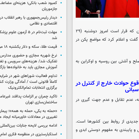
کمبود شعب بانکی؛ هزینه‌ای مضاعف
جازموریان
دیدار رئیس‌جمهوری با رهبر انقلاب در
اقتصادی و نظامی
، شی جینپینگ، رئیس‌جمهور چین که قرار است امروز دوشنبه (۲۹
مهلت ثبت‌نام در ۵ آزمون عل
شد
گفت و اعلام کرد که مواضع پکن در
قیمت طلا، سکه و دلار یکشنبه ۱۸ مرداد ۱۴۰۵
نرخ شهریه مجازی و حضوری مدارس غ
ح و آشتی بین روسیه و اوکراین به
تفکیک شد/ هزینه‌های سرویس و تغذی
آموزش مجازی باید به خانواده‌ها بازگ
تداوم فعالیت شوراهای شهر در شرای
کاملاً قانونی است / آمادگی وزارت کش
وع حوادث خارج از کنترل در
برگزاری انتخابات تمام‌الکترونیک
سباتی
تاکید چمران بر الزامات پدافند غیرعام
ه، عدم تقابل و عدم جهت گیری در
ساختمان‌سازی تهران
«حمله به یکی، حمله به همه»؛ پیما
تغییری در معادلات خاورمیانه ایجاد م
جدیدی از روابط بین کشورها است.
ادامه بررسی لایحه جنایات بین‌الملل
 و پایبندی به مفهوم دوستی ابدی و
استکبارستیزی در منظومه فکری امام