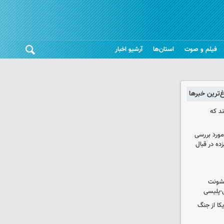
فیلم و صوت
استان‌ها
آرشیو اخبار
غ‌ترین خبرها
ند که
مورد بررسی
زده در قبال
خشونت
ی-پلیسی
یکا از جنگ