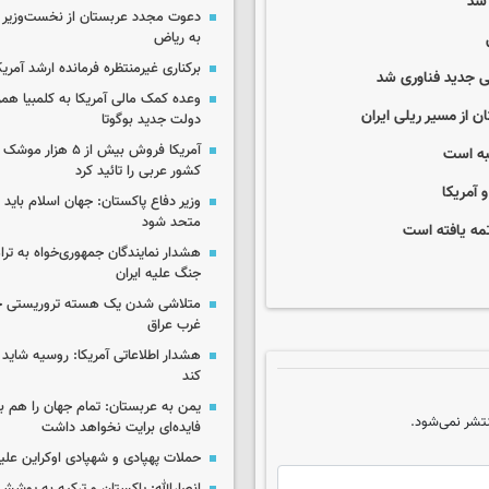
 شد
دعوت مجدد عربستان از نخست‌وزیر ع
به ریاض
برکناری غیرمنتظره فرمانده ارشد آمریکا
ی جدید فناوری شد
وعده کمک مالی آمریکا به کلمبیا همزما
ن از مسیر ریلی ایران
دولت جدید بوگوتا
آمریکا فروش بیش از ۵ 
به است
کشور عربی را تائید کرد
 آمریکا
وزیر دفاع پاکستان: جهان اسلام باید در
متحد شود
مه یافته است
هشدار نمایندگان جمهوری‌خواه به ترا
جنگ علیه ایران
متلاشی شدن یک هسته تروریستی خ
غرب عراق
هشدار اطلاعاتی آمریکا: روسیه شاید ب
کند
یمن به عربستان: تمام جهان را هم 
تشر نمی‌شود.
فایده‌ای برایت نخواهد داشت
حملات پهپادی و شهپادی اوکراین علی