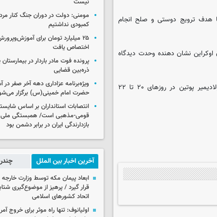
نیست
مومنی: دولت در دوران جنگ کنار مردم
ا هدف ترویج دوستی و صلح انجام
کمبودی نداشتیم
۲۵ میلیارد تومان برای آموزش‌وپرو
اختصاص یافت
وکراین نشان دهنده وحدت دیدگاه
پرونده فوت مادر باردار در بیمارستان پ
ذره‌بین قضایی
ویژه‌برنامه عزاداری دهه آخر صفر در
کاخ کرملین اعلام کرد شی جینپینگ، رئیس جمهور چین به دعوت ولادیمیر پوتین در روزهای ۲۰ تا ۲۲
حضرت امام خمینی(س) برگزار می‌شو
انتصابات استانداران بر اساس شایست
قومی-مذهبی است/ همبستگی ملی،
بازدارندگی ایران در برابر دشمن بود
آخرین اخبار بین الملل
چندرس
ابعاد پیمان مکه توسط وزارت خارجه 
قرار گیرد / پرهیز از موضوع‌گیری شتاب
اتحاد کشورهای اسلامی
اولیانوف: تنها راه موثر برای خروج آمر