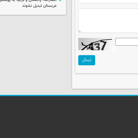
انصارالله: پاکستان و ترکیه به پوششی
عربستان تبدیل نشوند
ارسال