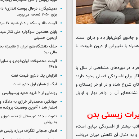
تأیید ربایش و قتل حمیدرضا رجب‌زاده
«میشیگان» درحال پوست اندازی/ دا
برای ۲۰۵۰ نسخه می‌پیچد
قیمت طلا و سکه و دلار شنبه ۱۷ مرداد ۱۴۰۵
پایان هفتمین سوگواره ملی تئاتر میدا
و جادوی گوش‌نواز باد و باران است.
اربعین حسینی
راه با تغییراتی از درون طبیعت تا
حذف دانشگاه‌های ایران از «تایمز» بخ
مالی بود
۱۴۰۵
فراد در دوره‌های مشخصی از سال با
افزایش یک دلاری قیمت نفت
الگو برای افسردگی فصلی وجود دارد؛
ستان شروع شده و در اواخر زمستان و
لیگ از همان اول جدی است
انه‌های آن از اواخر بهار و اوایل
رونمایی از ۲ خرید جدید پرسپولیس
جهانگیر: محمدباقر خرازی به دادگاه و
احضار شد / آخرین وضعیت پرونده سا
یرات زیستی بدن
دعوت مجدد عربستان از نخست‌وزیر ع
به ریاض
راتب بیشتر از افسردگی بهاری است،
ادعای جنجالی تلگراف درباره رئیس فی
و به دنبال آن کاهش میزان دریافت