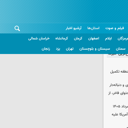
فیلم و صوت
استان‌ها
آرشیو اخبار
رمزگان
ایلام
اصفهان
کرمان
کرمانشاه
خراسان شمالی
سمنان
سیستان و بلوچستان
تهران
یزد
زنجان
غ‌ترین خبرها
 منطقه تکمیل
و دنباله‌دار
توای فاخر، از
آمریکا علیه