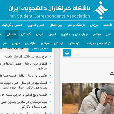
اقتصاد
ورزش
فرهنگ و هنر
بین الملل
علم و فناوری
عکس و گرافیک
البرز
بوشهر
چهارمحال و بختیاری
فارس
گیلان
گلستان
همدان
ه
کهگیلویه و بویراحمد
کردستان
لرستان
مرکزی
مازندران
قزوین
قم
آخرین اخبار
اخبار پربازدید
دا
نرخ سود بین‌بانکی افزایش یافت
انتقام ایران با پایان حضور آمریکا در
می‌شود
ت
عکس روز ناسا از تقابل خوشه ستاره‌ای 
ایسکانیوز در دو سال اخیر با تولید مح
رسانه‌های اثرگذار استان بوده است
قیمت برنج ایرانی و خارجی شنبه ۱۷ مرداد ۱۴۰۵
پیام پزشکیان در سالروز بمباران اتمی 
هیروشیما و ناگازاکی