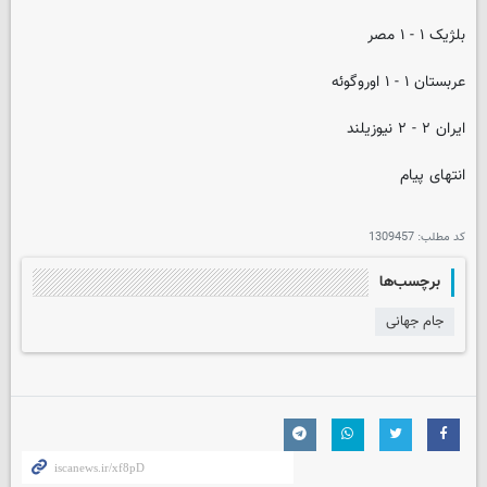
بلژیک ۱ - ۱ مصر
عربستان ۱ - ۱ اوروگوئه
ایران ۲ - ۲ نیوزیلند
انتهای پیام
کد مطلب:
1309457
برچسب‌ها
جام جهانی