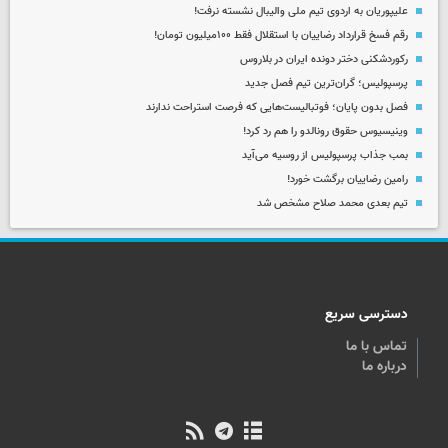
علیپوریان به اردوی تیم ملی والیبال نشسته نرفت!
رقم فسخ قرارداد رضاییان با استقلال فقط ۱۰۰میلیون تومان!
رکوردشکنی دختر دونده ایران در بلاروس
پرسپولیس؛ گران‌ترین تیم فصل جدید
فصل بدون پایان؛ فوتبالیست‌هایی که فرصت استراحت ندارند
وینیسیوس حقوق رونالدو را هم رد کرد!
بمب جذاب پرسپولیس از روسیه می‌آید
رامین رضاییان برگشت خورد!
تیم بعدی محمد صلاح مشخص شد
دسترسی سریع
تماس با ما
درباره ما