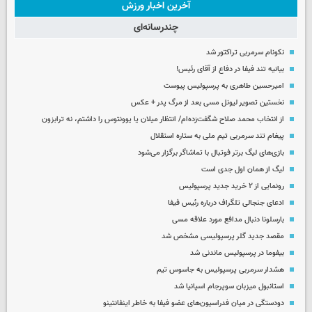
آخرین اخبار ورزش
چندرسانه‌ای
نکونام سرمربی تراکتور شد
بیانیه تند فیفا در دفاع از آقای رئیس!
امیرحسین طاهری به پرسپولیس پیوست
نخستین تصویر لیونل مسی بعد از مرگ پدر + عکس
از انتخاب محمد صلاح شگفت‌زده‌ام/ انتظار میلان یا یوونتوس را داشتم، نه ترابزون
پیغام تند سرمربی تیم ملی به ستاره استقلال
بازی‌های لیگ برتر فوتبال با تماشاگر برگزار می‌شود
لیگ از همان اول جدی است
رونمایی از ۲ خرید جدید پرسپولیس
ادعای جنجالی تلگراف درباره رئیس فیفا
بارسلونا دنبال مدافع مورد علاقه مسی
مقصد جدید گلر پرسپولیسی مشخص شد
بیفوما در پرسپولیس ماندنی شد
هشدار سرمربی پرسپولیس به جاسوس تیم
استانبول میزبان سوپرجام اسپانیا شد
دودستگی در میان فدراسیون‌های عضو فیفا به خاطر اینفانتینو