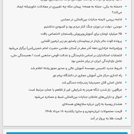
«حمله به یکی، حمله به همه»؛ پیمان مکه چه تغییری در معادلات خاورمیانه ایجاد
می‌کند؟
ادامه بررسی لایحه جنایات بین‌المللی در مجلس
مومنی: دولت در دوران جنگ کنار مردم بود و کمبودی نداشتیم
۲۵ میلیارد تومان برای آموزش‌وپرورش رفسنجان اختصاص یافت
پرونده فوت مادر باردار در بیمارستان پاستور بم زیر ذره‌بین قضایی
ویژه‌برنامه عزاداری دهه آخر صفر در آستان مقدس حضرت امام خمینی(س) برگزار می‌شود
انتصابات استانداران بر اساس شایستگی و عدالت قومی-مذهبی است / همبستگی ملی،
عامل بازدارندگی ایران در برابر دشمن بود
شروط جدید تاسیس موسسه آموزش عالی و صدور مجوز رشته اعلام شد
راه اندازی مرکز ملی آموزش مجازی در دانشگاه پیام نور
عامل اصلی قتل حمیدرضا رجب‌زاده دستگیر شد
عراقچی: باز شدن تنگه هرمز به شرایطی غیر از تفاهم با عمان مرتبط است
اموال و دارایی‌های عاملان جنایات بین‌المللی ضبط و مصادره می‌شود
هشدار روسیه به ژاپن درباره سلاح‌های هسته‌ای
قیمت محصولات ایران‌خودرو و سایپا یکشنبه ۱۸ مرداد ۱۴۰۵
قیمت طلا به پرواز در آمد