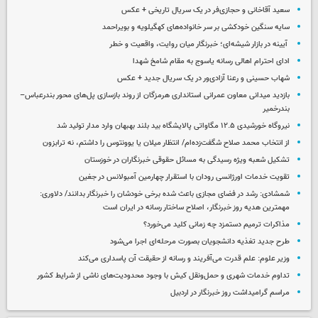
سعید آقاخانی و حجازی‌فر در یک سریال تاریخی + عکس
سایه سنگین خودکشی بر سر خانواده‌های کهگیلویه و بویراحمد
آیینه در بازار شیشه‌ای؛ خبرنگار میان روایت، واقعیت و خطر
ادای احترام اهالی رسانه یاسوج به مقام شامخ شهدا
شهاب حسینی و رعنا آزادی‌ور در یک سریال جدید + عکس
بازدید میدانی معاون عمرانی استانداری هرمزگان از روند بازسازی پل‌های محور بندرعباس–
بندرخمیر
نیروگاه خورشیدی ۱۲.۵ مگاواتی پالایشگاه بید بلند بهبهان وارد مدار تولید شد
از انتخاب محمد صلاح شگفت‌زده‌ام/ انتظار میلان یا یوونتوس را داشتم، نه ترابزون
تشکیل شعبه ویژه رسیدگی به مسائل حقوقی خبرنگاران در خوزستان
تقویت خدمات اورژانسی رودان با استقرار چهارمین آمبولانس در جغین
شمشادی: رشد در فضای مجازی باعث شده برخی خودشان را خبرنگار بدانند/ دلاوری:
مهمترین هدیه‌ روز خبرنگار، اصلاح ساختار رسانه در ایران است
مذاکرات ترمیم دستمزد چه زمانی کلید می‌خورد؟
طرح جدید تغذیه دانشجویان بصورت مرحله‌ای اجرا می‌شود
وزیر علوم: علم قدرت می‌آفریند و رسانه از حقیقت آن پاسداری می‌کند
تداوم خدمات شهری و حمل‌ونقل کیش با وجود محدودیت‌های ناشی از شرایط کشور
مراسم گرامیداشت روز خبرنگار در اردبیل