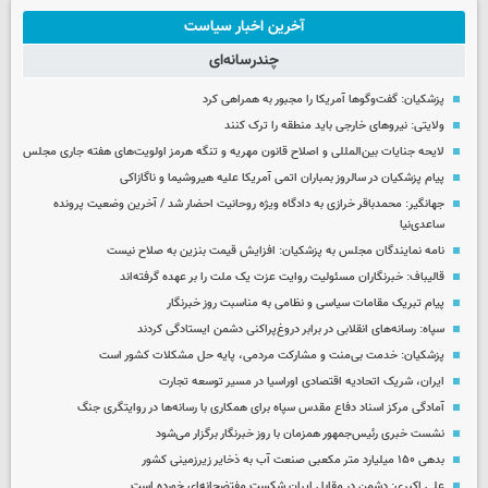
آخرین اخبار سیاست
چندرسانه‌ای
پزشکیان: گفت‌وگوها آمریکا را مجبور به همراهی کرد
ولایتی: نیروهای خارجی باید منطقه را ترک کنند
لایحه جنایات بین‌المللی و اصلاح قانون مهریه و تنگه هرمز اولویت‌های هفته جاری مجلس
پیام پزشکیان در سالروز بمباران اتمی آمریکا علیه هیروشیما و ناگازاکی
جهانگیر: محمدباقر خرازی به دادگاه ویژه روحانیت احضار شد / آخرین وضعیت پرونده
ساعدی‌نیا
نامه نمایندگان مجلس به پزشکیان: افزایش قیمت بنزین به صلاح نیست
قالیباف: خبرنگاران مسئولیت روایت عزت یک ملت را بر عهده گرفته‌اند
پیام تبریک مقامات سیاسی و نظامی به مناسبت روز خبرنگار
سپاه: رسانه‌های انقلابی در برابر دروغ‌پراکنی دشمن ایستادگی کردند
پزشکیان: خدمت بی‌منت و مشارکت مردمی، پایه حل مشکلات کشور است
ایران، شریک اتحادیه اقتصادی اوراسیا در مسیر توسعه تجارت
آمادگی مرکز اسناد دفاع مقدس سپاه برای همکاری با رسانه‌ها در روایتگری جنگ
نشست خبری رئیس‌جمهور همزمان با روز خبرنگار برگزار می‌شود
بدهی ۱۵۰ میلیارد متر مکعبی صنعت آب به ذخایر زیرزمینی کشور
علی اکبری: دشمن در مقابل ایران شکست مفتضحانه‌ای خورده است