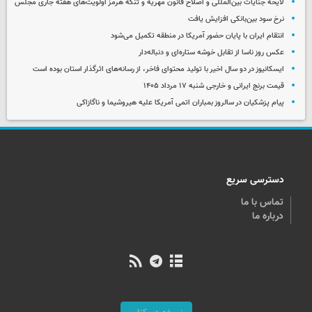
لایحه جنایات بین‌المللی و اصلاح قانون مهریه و تنگه هرمز اولویت‌های هفته جاری مجلس
نرخ سود بین‌بانکی افزایش یافت
انتقام ایران با پایان حضور آمریکا در منطقه تکمیل می‌شود
عکس روز ناسا از تقابل خوشه ستاره‌ای و دنباله‌دار
ایسکانیوز در دو سال اخیر با تولید محتوای فاخر، از رسانه‌های اثرگذار استان بوده است
قیمت برنج ایرانی و خارجی شنبه ۱۷ مرداد ۱۴۰۵
پیام پزشکیان در سالروز بمباران اتمی آمریکا علیه هیروشیما و ناگازاکی
دسترسی سریع
تماس با ما
درباره ما