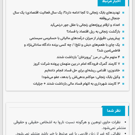
اخبار مرتبط
تهدیدهای بابک زنجانی تا کجا ادامه دارد؟/ یک سال فعالیت اقتصادی؛ یک سال
جنجال بی‌وقفه
اعداد و ارقام پروژه‌های زنجانی با عقل جور درنمی‌آید
بازگشت زنجانی به ریل اقتصاد یا فساد؟
پیش‌بینی دقیق‌تر از میزان درآمدهای مالیاتی با حسابرسی سیستمی
یک چای با طعم‌های دبش و تلخ! / چه کسی برنده دادگاه ساداتی‌نژاد و
فاطمی‌امین شد؟
۴ متهم مالی در مرز "پرویزخان" بازداشت شدند
۷ کارمند گمرک فرودگاه امام در بین متهمان پرونده شرکت کروز
خاندوزی: اقدامی ریشه‌ای برای حل فساد انجام داده‌ایم
وکیل بابک زنجانی: موکلم بدهی‌اش را بدهد، عفو می‌شود!
۳ کارمند شهرداری به اتهام فساد مالی بازداشت شدند + جزئیات
نظر شما
نظرات حاوی توهین و هرگونه نسبت ناروا به اشخاص حقیقی و حقوقی
منتشر نمی‌شود.
نظراتی که غیر از زبان فارسی یا غیر مرتبط با خبر باشد منتشر نمی‌شود.