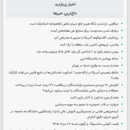
اخبار پربازدید
داغ‌ترین خبرها
عراقچی: باز شدن تنگه هرمز تابع جبران نقض تفاهم‌نامه اسلام‌آباد است
برطرف شدن محدودیت‌ برق صنایع طی هفته‌های آینده
پزشکیان: گفت‌وگوها آمریکا را مجبور به همراهی کرد
ولایتی: نیروهای خارجی باید منطقه را ترک کنند
بورس دوباره رکورد زد / شاخص کل وارد کانال ۵.۵ میلیون واحد شد
حمله پهپادی به پالایشگاه لیبی
هشدار نسبت به وقوع تندباد در تهران
باتلاق راهبردی آمریکا در تنگه هرمز / اسکورت نفت‌کش‌ها در خلیج فارس می‌تواند کارگشا
باشد؟
افزایش ۶۰ درصدی مستمری‌ بازنشستگان در واقعیت ۳۰ درصد است/ چرا در پرداخت
معوقات و مزایای جانبی بازنشستگان با تردید برخورد می‌شود؟
هشدار چین به ژاپن: با آتش بازی نکنید
«روایت در قاب عمودی» با حضور سه چهره سینمایی
آینده‌پژوهی نقشی در تصمیم‌گیری آموزش عالی ندارد/ پاسخگویی دانشگاه به جامعه، در
گروی اجرای دقیق آمایش
قیمت گوشی سامسونگ و آیفون شنبه ۱۷ مرداد ۱۴۰۵