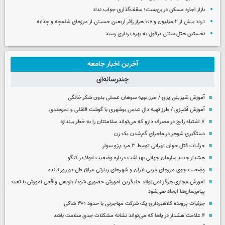
بازار اجاره مسکن در بن‌بست؛ سقف‌گذاری جواب نداد
تردد بیش از ۲ میلیون و ۱۰۰ هزار زائر اربعین حسینی از مرزهای شلمچه و چذابه
نخستین هتل سنتی دزفول به بهره برداری رسید
آخرین اخبار جامعه
چندرسانه‌ای
آموزش شیرینی پزی / طرز تهیه سوهان عسلی بدون شکر خانگی
آموزش آشپزی / طرز تهیه دال عدس بوشهری با گوشت قلقلی و تمرهندی
۷ اشتباه رایج در مصرف دارو که می‌تواند سلامتتان را به خطر بیندازد
دستگیری شوهر در ماجرای گم‌شدن یک زن
جزئیات قتل جوان تهرانی توسط ۳ مرد پژو سوار
هشدار جدید سازمان جهانی بهداشت درباره وضعیت ابولا در کنگو
وضعیت جوی مرزهای غربی ایران و شهرهای زیارتی عراق طی دو روز آینده
آموزش مجازی هرگز نمی‌تواند جایگزین آموزش حضوری شود/ بازدهی واقعی آموزش با تعدد
پیام‌رسان‌ها ایجاد نمی‌شود
جزئیات پرونده کلاهبرداری یک شرکت مهاجرتی با حدود ۳۰۰ شاکی
۴ علامت هشدار در پاها که می‌تواند نشانه مشکلات جدی سلامت باشد