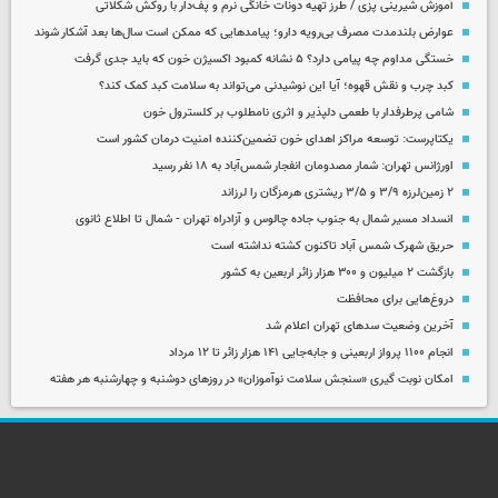
آموزش شیرینی پزی / طرز تهیه دونات خانگی نرم و پف‌دار با روکش شکلاتی
عوارض بلندمدت مصرف بی‌رویه دارو؛ پیامدهایی که ممکن است سال‌ها بعد آشکار شوند
خستگی مداوم چه پیامی دارد؟ ۵ نشانه کمبود اکسیژن خون که باید جدی گرفت
کبد چرب و نقش قهوه؛ آیا این نوشیدنی می‌تواند به سلامت کبد کمک کند؟
شامی پرطرفدار با طعمی دلپذیر و اثری نامطلوب بر کلسترول خون
یکتاپرست: توسعه مراکز اهدای خون تضمین‌کننده امنیت درمان کشور است
اورژانس تهران: شمار مصدومان انفجار شمس‌آباد به ۱۸ نفر رسید
۲ زمین‌لرزه ۳/۹ و ۳/۵ ریشتری هرمزگان را لرزاند
انسداد مسیر شمال به جنوب جاده چالوس و آزادراه تهران - شمال تا اطلاع ثانوی
حریق شهرک شمس آباد تاکنون کشته نداشته است
بازگشت ۲ میلیون و ۳۰۰ هزار زائر اربعین به کشور
دروغ‌هایی برای محافظت
آخرین وضعیت سدهای تهران اعلام شد
انجام ۱۱۰۰ پرواز اربعینی و جابه‌جایی ۱۴۱ هزار زائر تا ۱۲ مرداد
امکان نوبت گیری «سنجش سلامت نوآموزان» در روزهای دوشنبه و چهارشنبه هر هفته