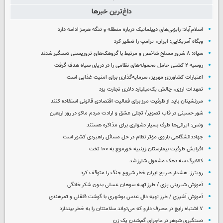
داغ‌ترین خبرها
اسلام‌آباد: رایزنی‌های دیپلماتیک درباره منطقه و تنگه هرمز ادامه دارد
وبگاه آمریکایی: ایران، ترامپ را تحقیر کرد
سپاه: ۸ شرور مسلح شاخص و مرتبط با گروهک‌های تروریستی دستگیر شدند
روسیه ۲ کشتی حامل محموله‌های نظامی را در دریای سیاه هدف گرفت
اعتبارات کشاورزی مهریز، سرمایه‌گذاری برای امنیت غذایی است
تعهدات ارزی، چالش یک‌میلیارد دلاری تجارت یزد
مرزنشینان باید از ظرفیت مرز برای فعالیت اقتصادی قانونی استفاده کنند
شور حسینی در قاب تصویر/ تجلی عشق و ارادت مردم ماکو در روز اربعین
ونس: ایرانی‌ها طرف بسیار دشواری برای مذاکره هستند
جهاددانشگاهی بازوی مؤثر نظام در حل مسائل راهبردی کشور است
افزایش ظرفیت بیمارستان زینبیه خورموج به ۱۰۰ تخت
کالابرگ سه دهک مشمول شارز شد
رویترز: هشدار صریح ایران خطر شروع جنگ را متوقف کرد
آموزش شیرینی پزی / طرز تهیه سوهان عسلی بدون شکر خانگی
آموزش آشپزی / طرز تهیه دال عدس بوشهری با گوشت قلقلی و تمرهندی
۷ اشتباه رایج در مصرف دارو که می‌تواند سلامتتان را به خطر بیندازد
دستگیری شوهر در ماجرای گم‌شدن یک زن