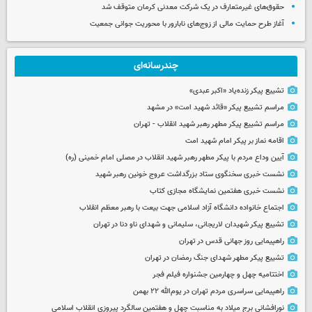
حقوق‌های غیرمتعارف در یک شرکت معدنی کرمان متوقف شد
آغاز طرح حمایت مالی از زوج‌های نابارور با محوریت جوانی جمعیت
چندرسانه‌ای
تشییع پیکر زنده‌یاد «اکبر عبدی»
مراسم تشییع پیکر «قائد شهید امت» در مشهد
مراسم تشییع پیکر مطهر رهبر شهید انقلاب - تهران
اقامه نماز بر پیکر امام شهید امت
آیین وداع مردم با پیکر مطهر رهبر شهید انقلاب در مصلی امام خمینی (ره)
نشست خبری سخنگوی ستاد بزرگداشت عروج خونین رهبر شهید
نشست خبری هفتمین نمایشگاه مجازی کتاب
اجتماع خانواده دانشگاه آزاد اسلامی جهت بیعت با رهبر معظم انقلاب
تشییع پیکر شهیدان لاریجانی، سلیمانی و شهدای ناو دنا در تهران
راهپیمایی روز جهانی قدس در تهران
تشییع پیکر مطهر شهدای جنگ رمضان در تهران
اختتامیه چهل و چهارمین جشنواره فیلم فجر
راهپیمایی سراسری مردم تهران در یوم‌الله ۲۲ بهمن
نورافشانی برج میلاد به مناسبت چهل‌ و هفتمین سالگرد پیروزی انقلاب اسلامی