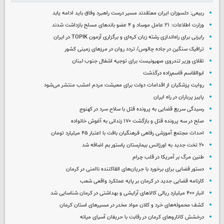
ربیعی: دلسوزان ایران معتقدند مسیر درست راهبرد وفاق باید ادامه یابد
وزارت اطلاعات: ۲۱ عامل موساد و ۴ عضو باندهای مسلح بازداشت شدند
رایزنی برای راه‌اندازی رشته زبان کره‌ای و برگزاری آزمون TOPIK در ایران
ترافیک سنگین در جاده چالوس/ تردد روان در مرزهای زمینی کشور
تقلای وزیر تندروی صهیونیست برای توجیه اشغال جنوب لبنان
ابوالقاسم قاسم‌زاده درگذشت
روایت پزشکیان از اقدامات دولت برای معیشت مردم امشب منتشر می‌شود
پاییز پرباران در راه ایران
رسیدگی سریع قضایی به پرونده قتل با سلاح سرد در کهنوج
صلح در سه پرونده قتل و بازگشت ۱۷۰ زندانی به آغوش خانواده
احداث مجتمع آموزشی رفاهی فرهنگیان بافت با اعتبار ۴۵ میلیارد تومان
۲۰ تخت جدید به اورژانس بیمارستان پاستور بم اضافه شد
طنین مرگ بر آمریکا در قلب چرام
دستور قضایی برای برخورد با جریان‌های القاکننده ناامنی در کرمان
کارنامه قضایی جدید در کرمان بر پایه عملکرد واقعی شعب
انبار ۴۰۰ میلیارد ریالی کالاهای آرایشی و بهداشتی در کرمان شناسایی شد
کشف محموله‌های خرد و کلان مواد مخدر در مسیرهای استان کرمان
درخشش کاتاروهای کرمان در رقابت با حریفان آسیای میانه