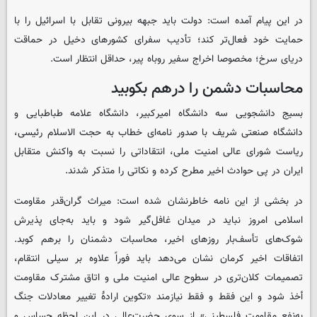
در این پیام آمده است: دولت باید جبهه بیرونی تقابل با اسرائیل را با
حمایت خود فعال‌تر کند؛ تأدیب سفرای کشورهای دخیل در حماقت
دریای سرخ؛ مخصوصا اخراج سفیر روباه پیر، حداقل انتظار است.
محاسبات دشمن را درهم بکوبید
بسیج دانشجویی سه دانشگاه امیرکبیر، دانشگاه علامه طباطبایی و
دانشگاه صنعتی شریف با صدور نامه‌ای خطاب به حجت الاسلام رئیسی،
ریاست شورای عالی امنیت ملی، انتقاداتی را نسبت به واکنش متقابل
ایران در پی حوادث اخیر مطرح کرده و نکاتی را متذکر شدند.
در بخشی از این نامه خاطرنشان شده است: میراث گران‌قدر مقاومت
اسلامی امروز نباید در میدان غافل‌گیر شود و باید به‌جای پذیرش
شوک‌های تأسف‌بار روزهای اخیر، محاسبات دشمنان را برهم کوبد.
اتفاقات اخیر کرمان نشان می‌دهد باید فوراً علاوه بر سیلی انتقام،
تصمیمات کلان‌تری در سطوح عالی امنیت ملی و اتاق مشترک مقاومت
أخذ شود و این فقط و فقط نیازمند «تکوین ارادهٔ تغییر معادلات جنگ
به‌نفع مقاومت فلسطینی» از سوی حضرت‌عالی در این لحظه حساس و