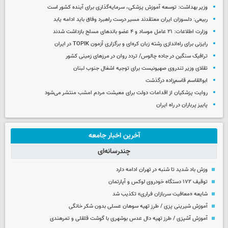
وزیر بهداشت: توسعه آموزش پزشکی، سرمایه‌گذاری برای آینده کشور است
ربیعی: دلسوزان ایران معتقدند مسیر درست راهبرد وفاق باید ادامه یابد
وزارت اطلاعات: ۲۱ عامل موساد و ۴ عضو باندهای مسلح بازداشت شدند
رایزنی برای راه‌اندازی رشته زبان کره‌ای و برگزاری آزمون TOPIK در ایران
ترافیک سنگین در جاده چالوس/ تردد روان در مرزهای زمینی کشور
تقلای وزیر تندروی صهیونیست برای توجیه اشغال جنوب لبنان
ابوالقاسم قاسم‌زاده درگذشت
روایت پزشکیان از اقدامات دولت برای معیشت مردم امشب منتشر می‌شود
پاییز پرباران در راه ایران
آخرین اخبار جامعه
چندرسانه‌ای
وزش باد شدید تا شنبه در تهران ادامه دارد
توقیف ۱۷۲ دستگاه خودروی لوکس و آپارتمان
شایعه «معافیت سربازان فراری» تکذیب شد
آموزش شیرینی پزی / طرز تهیه سوهان عسلی بدون شکر خانگی
آموزش آشپزی / طرز تهیه دال عدس بوشهری با گوشت قلقلی و تمرهندی