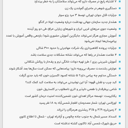
۷ اشتباه رایج در مصرف دارو که می‌تواند سلامتتان را به خطر بیندازد
دستگیری شوهر در ماجرای گم‌شدن یک زن
جزئیات قتل جوان تهرانی توسط ۳ مرد پژو سوار
هشدار جدید سازمان جهانی بهداشت درباره وضعیت ابولا در کنگو
وضعیت جوی مرزهای غربی ایران و شهرهای زیارتی عراق طی دو روز آینده
آموزش مجازی هرگز نمی‌تواند جایگزین آموزش حضوری شود/ بازدهی واقعی آموزش با تعدد
پیام‌رسان‌ها ایجاد نمی‌شود
جزئیات پرونده کلاهبرداری یک شرکت مهاجرتی با حدود ۳۰۰ شاکی
۴ علامت هشدار در پاها که می‌تواند نشانه مشکلات جدی سلامت باشد
آموزش شیرینی پزی / طرز تهیه دونات خانگی نرم و پف‌دار با روکش شکلاتی
عوارض بلندمدت مصرف بی‌رویه دارو؛ پیامدهایی که ممکن است سال‌ها بعد آشکار شوند
خستگی مداوم چه پیامی دارد؟ ۵ نشانه کمبود اکسیژن خون که باید جدی گرفت
کبد چرب و نقش قهوه؛ آیا این نوشیدنی می‌تواند به سلامت کبد کمک کند؟
شامی پرطرفدار با طعمی دلپذیر و اثری نامطلوب بر کلسترول خون
یکتاپرست: توسعه مراکز اهدای خون تضمین‌کننده امنیت درمان کشور است
اورژانس تهران: شمار مصدومان انفجار شمس‌آباد به ۱۸ نفر رسید
۲ زمین‌لرزه ۳/۹ و ۳/۵ ریشتری هرمزگان را لرزاند
انسداد مسیر شمال به جنوب جاده چالوس و آزادراه تهران - شمال تا اطلاع ثانوی
حریق شهرک شمس آباد تاکنون کشته نداشته است