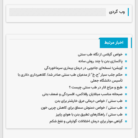
وب گردی
اخبار مرتبط
خواص گیلاس از نگاه طب سنتی
پاکسازی بدن با چند روش‌ ساده
آویشن؛ نسخەای جادویی در درمان بیماری سرماخوردگی
حکم جلب سیار "ح.خ" از مدعیان طب سنتی صادر شد/ کلاهبرداری دلاری با
تأسیس دانشگاه جعلی
طبع و مزاج انار در طب سنتی چیست ؟
صبحانه مناسب مبتلایان رفلاکس، افسردگی و ضعف بدنی
طب سنتی / خواص درمانی عرق خارشتر برای بدن
طب سنتی / خواص دمنوش سماق برای کاهش چربی خون
طب سنتی / راهکارهای تطبیق بدن با هوای پاییز
گیاهی موثر برای درمان اختلالات گوارشی و نفخ شکم