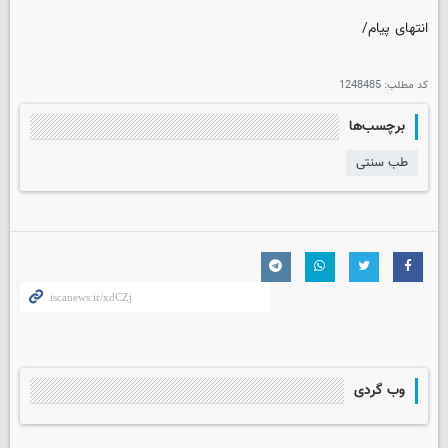
انتهای پیام/
کد مطلب:
1248485
برچسب‌ها
طب سنتی
وب گردی