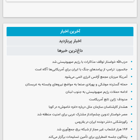
آخرین اخبار
اخبار پربازدید
داغ‌ترین خبرها
حزب‌الله خواستار توقف مذاکرات با رژیم صهیونیستی شد
جانسون: ترامپ از پیامدهای جنگ با ایران برای آمریکایی‌ها آگاه است
آمریکا میزبان مجمع آژانس انرژی اتمی می‌شود
حمله گسترده موشکی و پهپادی صنعا به مواضع نیروهای وابسته به عربستان
ادامه حملات رژیم صهیونیستی به جنوب لبنان
مدودف: ژاپن تابع آمریکاست
هشدار کارشناسان سازمان ملل درباره «غزه‌ خاموش» در کوبا
مصر خواستار تدوین چشم‌انداز مشترک عربی برای امنیت منطقه شد
رکوردشکنی دختر دونده ایران در بلاروس
۱۹۴ هزار انشعاب غیر مجاز از شبکه برق جمع‌آوری شد
پنتاگون جلسه اضطراری برای تأمین تسلیحات برگزار می‌کند