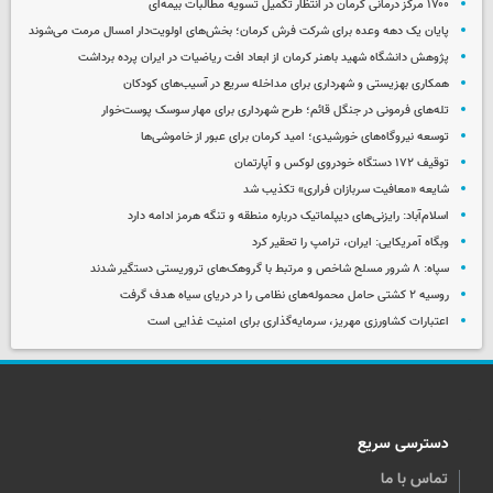
۱۷۰۰ مرکز درمانی کرمان در انتظار تکمیل تسویه مطالبات بیمه‌ای
پایان یک دهه وعده برای شرکت فرش کرمان؛ بخش‌های اولویت‌دار امسال مرمت می‌شوند
پژوهش دانشگاه شهید باهنر کرمان از ابعاد افت ریاضیات در ایران پرده برداشت
همکاری بهزیستی و شهرداری برای مداخله سریع در آسیب‌های کودکان
تله‌های فرمونی در جنگل قائم؛ طرح شهرداری برای مهار سوسک پوست‌خوار
توسعه نیروگاه‌های خورشیدی؛ امید کرمان برای عبور از خاموشی‌ها
توقیف ۱۷۲ دستگاه خودروی لوکس و آپارتمان
شایعه «معافیت سربازان فراری» تکذیب شد
اسلام‌آباد: رایزنی‌های دیپلماتیک درباره منطقه و تنگه هرمز ادامه دارد
وبگاه آمریکایی: ایران، ترامپ را تحقیر کرد
سپاه: ۸ شرور مسلح شاخص و مرتبط با گروهک‌های تروریستی دستگیر شدند
روسیه ۲ کشتی حامل محموله‌های نظامی را در دریای سیاه هدف گرفت
اعتبارات کشاورزی مهریز، سرمایه‌گذاری برای امنیت غذایی است
دسترسی سریع
تماس با ما