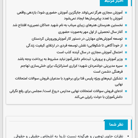
اخبار مرتبط
آموزش مجازی هرگز نمی‌تواند جایگزین آموزش حضوری شود/ بازدهی واقعی
آموزش با تعدد پیام‌رسان‌ها ایجاد نمی‌شود
نخستین هنرستان هنرهای زیبای میناب به نام شهید «ماکان نصیری» افتتاح شد
آغاز سال تحصیلی از اول مهر به‌صورت حضوری
توسعه آموزش‌های مهارتی در دستور کار آموزش‌وپرورش کردستان
از خودآگاهی تا شکوفایی؛ نقش توسعه فردی در ارتقای کیفیت زندگی
احتمال آموزش مجازی در سال آینده کذب است
وزیر آموزش و پرورش: ثبت‌نام دانش‌آموز نباید مشروط به پرداخت وجه باشد
سیره مدیریتی دولتمردان شهید؛ ابزاری استراتژیک برای خنثی‌سازی تهاجم
فرهنگی دشمن است
تشکیل تیم‌های ویژه پلیس فتا برای برخورد با مدعیان فروش سوالات امتحانات
نهایی
ادعای فروش سوالات امتحانات نهایی مدارس دروغ است/ مجلس برای رفع نگرانی
دانش‌آموزان با دولت رایزنی می‌کند
نظر شما
نظرات حاوی توهین و هرگونه نسبت ناروا به اشخاص حقیقی و حقوقی