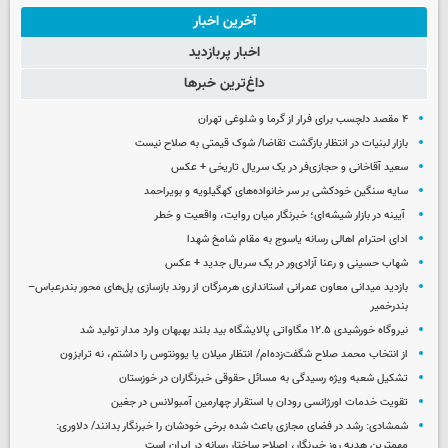
آخرین اخبار
اخبار پربازدید
داغ‌ترین خبرها
۴ مقصد دلچسب برای فرار از گرما و شلوغی تهران
بازار لبنیات در انتظار بازگشت تقاضا/ شوک قیمتی به صلاح نیست
سعید آقاخانی و حجازی‌فر در یک سریال تاریخی + عکس
سایه سنگین خودکشی بر سر خانواده‌های کهگیلویه و بویراحمد
آیینه در بازار شیشه‌ای؛ خبرنگار میان روایت، واقعیت و خطر
ادای احترام اهالی رسانه یاسوج به مقام شامخ شهدا
شهاب حسینی و رعنا آزادی‌ور در یک سریال جدید + عکس
بازدید میدانی معاون عمرانی استانداری هرمزگان از روند بازسازی پل‌های محور بندرعباس–
بندرخمیر
نیروگاه خورشیدی ۱۲.۵ مگاواتی پالایشگاه بید بلند بهبهان وارد مدار تولید شد
از انتخاب محمد صلاح شگفت‌زده‌ام/ انتظار میلان یا یوونتوس را داشتم، نه ترابزون
تشکیل شعبه ویژه رسیدگی به مسائل حقوقی خبرنگاران در خوزستان
تقویت خدمات اورژانسی رودان با استقرار چهارمین آمبولانس در جغین
شمشادی: رشد در فضای مجازی باعث شده برخی خودشان را خبرنگار بدانند/ دلاوری:
مهمترین هدیه‌ روز خبرنگار، اصلاح ساختار رسانه در ایران است