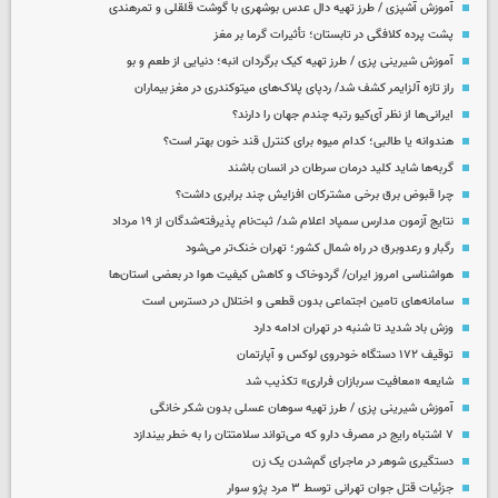
آموزش آشپزی / طرز تهیه دال عدس بوشهری با گوشت قلقلی و تمرهندی
پشت پرده کلافگی در تابستان؛ تأثیرات گرما بر مغز
آموزش شیرینی پزی / طرز تهیه کیک برگردان انبه؛ دنیایی از طعم و بو
راز تازه آلزایمر کشف شد/ ردپای پلاک‌های میتوکندری در مغز بیماران
ایرانی‌ها از نظر آی‌کیو رتبه چندم جهان را دارند؟
هندوانه یا طالبی؛ کدام‌ میوه برای کنترل قند خون بهتر است؟
گربه‌ها شاید کلید درمان سرطان در انسان باشند
چرا قبوض برق برخی مشترکان افزایش چند برابری داشت؟
نتایج آزمون مدارس سمپاد اعلام شد/ ثبت‌نام پذیرفته‌شدگان از ۱۹ مرداد
رگبار و رعدوبرق در راه شمال کشور؛ تهران خنک‌تر می‌شود
هواشناسی امروز ایران/ گردوخاک و کاهش کیفیت هوا در بعضی استان‌ها
سامانه‌های تامین اجتماعی بدون قطعی و اختلال در دسترس است
وزش باد شدید تا شنبه در تهران ادامه دارد
توقیف ۱۷۲ دستگاه خودروی لوکس و آپارتمان
شایعه «معافیت سربازان فراری» تکذیب شد
آموزش شیرینی پزی / طرز تهیه سوهان عسلی بدون شکر خانگی
۷ اشتباه رایج در مصرف دارو که می‌تواند سلامتتان را به خطر بیندازد
دستگیری شوهر در ماجرای گم‌شدن یک زن
جزئیات قتل جوان تهرانی توسط ۳ مرد پژو سوار