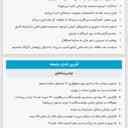
مذاکرات ترمیم دستمزد چه زمانی کلید می‌خورد؟
طرح جدید تغذیه دانشجویان بصورت مرحله‌ای اجرا می‌شود
وزیر علوم: علم قدرت می‌آفریند و رسانه از حقیقت آن پاسداری می‌کند
تداوم خدمات شهری و حمل‌ونقل کیش با وجود محدودیت‌های ناشی از شرایط کشور
مراسم گرامیداشت روز خبرنگار در اردبیل
پیغام تند سرمربی تیم ملی به ستاره استقلال
سیاست ضد مقاله، به رتبه علمی کشور آسیب می‌زند/ به دنبال پژوهش اثرگذار هستیم
آخرین اخبار جامعه
چندرسانه‌ای
دستور سازمان غذا و دارو برای جمع‌آوری ۳ محصول سلامت‌محور
هشدار نسبت به وقوع تندباد در تهران
افزایش ۶۰ درصدی مستمری‌ بازنشستگان در واقعیت ۳۰ درصد است/ چرا در پرداخت
معوقات و مزایای جانبی بازنشستگان با تردید برخورد می‌شود؟
تأیید ربایش و قتل حمیدرضا رجب‌زاده
افزایش خطر ابتلا به سرطان مری با نوشیدن چای بالاتر از دمای ۶۵ درجه
آیا میوه و عسل به بزرگ‌تر شدن مغز انسان کمک کردند؟