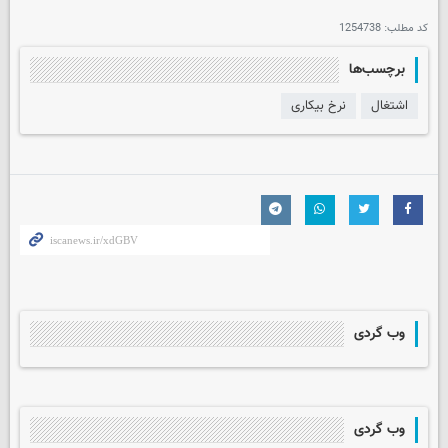
کد مطلب:
1254738
برچسب‌ها
اشتغال
نرخ بیکاری
وب گردی
وب گردی