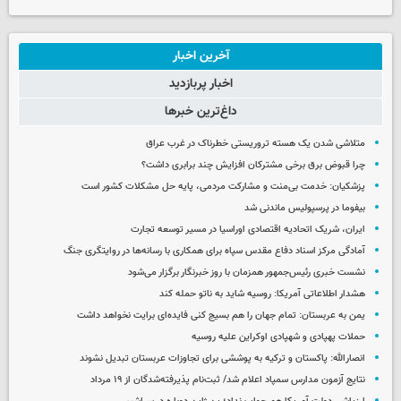
آخرین اخبار
اخبار پربازدید
داغ‌ترین خبرها
متلاشی شدن یک هسته تروریستی خطرناک در غرب عراق
چرا قبوض برق برخی مشترکان افزایش چند برابری داشت؟
پزشکیان: خدمت بی‌منت و مشارکت مردمی، پایه حل مشکلات کشور است
بیفوما در پرسپولیس ماندنی شد
ایران، شریک اتحادیه اقتصادی اوراسیا در مسیر توسعه تجارت
آمادگی مرکز اسناد دفاع مقدس سپاه برای همکاری با رسانه‌ها در روایتگری جنگ
نشست خبری رئیس‌جمهور همزمان با روز خبرنگار برگزار می‌شود
هشدار اطلاعاتی آمریکا: روسیه شاید به ناتو حمله کند
یمن به عربستان: تمام جهان را هم بسیج کنی فایده‌ای برایت نخواهد داشت
حملات پهپادی و شهپادی اوکراین علیه روسیه
انصارالله: پاکستان و ترکیه به پوششی برای تجاوزات عربستان تبدیل نشوند
نتایج آزمون مدارس سمپاد اعلام شد/ ثبت‌نام پذیرفته‌شدگان از ۱۹ مرداد