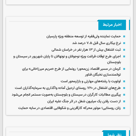
اخبار مرتبط
حمایت نماینده ولی‌فقیه از توسعه منطقه ویژه پارسیان
نرخ بیکاری سال قبل ۷.۵ درصد شد
ثبت اشتغال بیش از ۱۳ هزار نفر در خراسان شمالی
اجرای طرح اوقات فراغت ویژه نوجوانان و نونهالان تا پایان شهریور در سیستان و
بلوچستان
کرمان در مسیر اقتصاد زن‌محور؛ رونمایی از طرح «مریم میرزاخانی» برای
توانمندسازی نخبگان فناور
اولویت با رشته‌های مهارتی و بازارمحور است
طرح‌های اشتغال در ۷۲۰ روستای اردبیل آماده واگذاری به سرمایه‌گذاران است
پیگیری مطالبات کارگران در سیستان و بلوچستان به‌صورت مستمر انجام می‌شود
از دست رفتن یک میلیون شغل در اثر جنگ علیه ایران
زنان روستایی؛ موتور محرکه کارآفرینی و شکوفایی اقتصادی در سایه حمایت
نظر شما