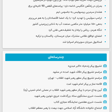
ارزپاشی دولت آمریکا هم جواب نداد؛ ین ژاپن دوباره در سراشیبی
بحران در راه‌آهن انگلیس ادامه دارد؛ پیامدهای قطعی 90 ثانیه‌ای برق
هشدار سرمربی پرسپولیس به جاسوس تیم
ترامپ سوئیس را تهدید کرد؛ با یک امضا اقتصادتان را به هم می‌ریزم
بدهی ۱۵۰ میلیارد متر مکعبی صنعت آب به ذخایر زیرزمینی کشور
تنگه هرمز، ریاض را وادار به تخفیف‌دهی نفتی کرد
امضای توافق نظامی مشترک میان عربستان، پاکستان و ترکیه
استانبول میزبان سوپرجام اسپانیا شد
چندرسانه‌ای
تشییع پیکر زنده‌یاد «اکبر عبدی»
مراسم تشییع پیکر «قائد شهید امت» در مشهد
مراسم تشییع پیکر مطهر رهبر شهید انقلاب - تهران
اقامه نماز بر پیکر امام شهید امت
آیین وداع مردم با پیکر مطهر رهبر شهید انقلاب در مصلی امام خمینی (ره)
نشست خبری سخنگوی ستاد بزرگداشت عروج خونین رهبر شهید
نشست خبری هفتمین نمایشگاه مجازی کتاب
اجتماع خانواده دانشگاه آزاد اسلامی جهت بیعت با رهبر معظم انقلاب