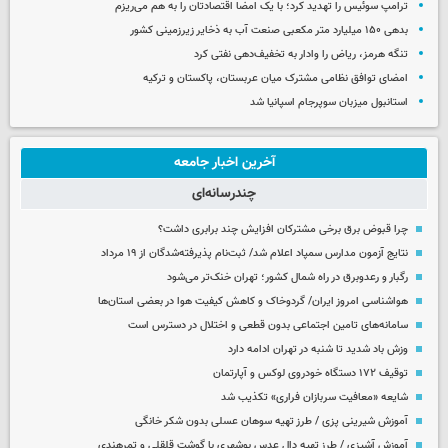
ترامپ سوئیس را تهدید کرد؛ با یک امضا اقتصادتان را به هم می‌ریزم
بدهی ۱۵۰ میلیارد متر مکعبی صنعت آب به ذخایر زیرزمینی کشور
تنگه هرمز، ریاض را وادار به تخفیف‌دهی نفتی کرد
امضای توافق نظامی مشترک میان عربستان، پاکستان و ترکیه
استانبول میزبان سوپرجام اسپانیا شد
آخرین اخبار جامعه
چندرسانه‌ای
چرا قبوض برق برخی مشترکان افزایش چند برابری داشت؟
نتایج آزمون مدارس سمپاد اعلام شد/ ثبت‌نام پذیرفته‌شدگان از ۱۹ مرداد
رگبار و رعدوبرق در راه شمال کشور؛ تهران خنک‌تر می‌شود
هواشناسی امروز ایران/ گردوخاک و کاهش کیفیت هوا در بعضی استان‌ها
سامانه‌های تامین اجتماعی بدون قطعی و اختلال در دسترس است
وزش باد شدید تا شنبه در تهران ادامه دارد
توقیف ۱۷۲ دستگاه خودروی لوکس و آپارتمان
شایعه «معافیت سربازان فراری» تکذیب شد
آموزش شیرینی پزی / طرز تهیه سوهان عسلی بدون شکر خانگی
آموزش آشپزی / طرز تهیه دال عدس بوشهری با گوشت قلقلی و تمرهندی