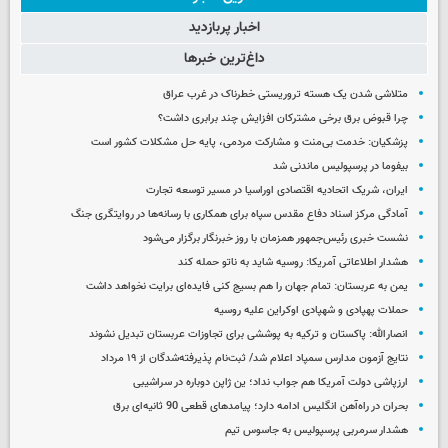
اخبار پربازدید
داغ‌ترین خبرها
متلاشی شدن یک هسته تروریستی خطرناک در غرب عراق
چرا قبوض برق برخی مشترکان افزایش چند برابری داشت؟
پزشکیان: خدمت بی‌منت و مشارکت مردمی، پایه حل مشکلات کشور است
بیفوما در پرسپولیس ماندنی شد
ایران، شریک اتحادیه اقتصادی اوراسیا در مسیر توسعه تجارت
آمادگی مرکز اسناد دفاع مقدس سپاه برای همکاری با رسانه‌ها در روایتگری جنگ
نشست خبری رئیس‌جمهور همزمان با روز خبرنگار برگزار می‌شود
هشدار اطلاعاتی آمریکا: روسیه شاید به ناتو حمله کند
یمن به عربستان: تمام جهان را هم بسیج کنی فایده‌ای برایت نخواهد داشت
حملات پهپادی و شهپادی اوکراین علیه روسیه
انصارالله: پاکستان و ترکیه به پوششی برای تجاوزات عربستان تبدیل نشوند
نتایج آزمون مدارس سمپاد اعلام شد/ ثبت‌نام پذیرفته‌شدگان از ۱۹ مرداد
ارزپاشی دولت آمریکا هم جواب نداد؛ ین ژاپن دوباره در سراشیبی
بحران در راه‌آهن انگلیس ادامه دارد؛ پیامدهای قطعی 90 ثانیه‌ای برق
هشدار سرمربی پرسپولیس به جاسوس تیم