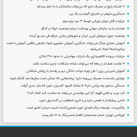
۷ اشتباه رایج در مصرف دارو که می‌تواند سلامتتان را به خطر بیندازد
دستگیری شوهر در ماجرای گم‌شدن یک زن
جزئیات قتل جوان تهرانی توسط ۳ مرد پژو سوار
هشدار جدید سازمان جهانی بهداشت درباره وضعیت ابولا در کنگو
وضعیت جوی مرزهای غربی ایران و شهرهای زیارتی عراق طی دو روز آینده
آموزش مجازی هرگز نمی‌تواند جایگزین آموزش حضوری شود/ بازدهی واقعی آموزش با تعدد
پیام‌رسان‌ها ایجاد نمی‌شود
جزئیات پرونده کلاهبرداری یک شرکت مهاجرتی با حدود ۳۰۰ شاکی
۴ علامت هشدار در پاها که می‌تواند نشانه مشکلات جدی سلامت باشد
آموزش شیرینی پزی / طرز تهیه دونات خانگی نرم و پف‌دار با روکش شکلاتی
عوارض بلندمدت مصرف بی‌رویه دارو؛ پیامدهایی که ممکن است سال‌ها بعد آشکار شوند
خستگی مداوم چه پیامی دارد؟ ۵ نشانه کمبود اکسیژن خون که باید جدی گرفت
کبد چرب و نقش قهوه؛ آیا این نوشیدنی می‌تواند به سلامت کبد کمک کند؟
شامی پرطرفدار با طعمی دلپذیر و اثری نامطلوب بر کلسترول خون
یکتاپرست: توسعه مراکز اهدای خون تضمین‌کننده امنیت درمان کشور است
اورژانس تهران: شمار مصدومان انفجار شمس‌آباد به ۱۸ نفر رسید