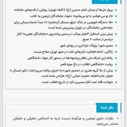
پرواز دل‌ها از میدان امام حسین (ع) تا قبله تهران؛ روایتی از قدم‌های جامانده
«از تو می‌خوانم، با تو می‌مانم»؛ دعوت جاماندگان اربعین به کتاب
۱۵۰ دستگاه اتوبوس در خاک عراق مستقر کرده‌ایم/ ۱۸ مبدأ خدمات‌رسانی برای
جابه‌جایی جاماندگان در تهران پیش‌بینی شده است
پیش بینی استقرار ۳هزار موکب در مسیر پیاده‌روی «جاماندگان ابعین»/ آغاز
مراسم از ساعت ۶ صبح
محرم شهر؛ پژواک عزاداری در پهنای شهر
زاکانی: ادامه فعالیت انبارهای نفت در شهر تهران صلاح نیست
راه‌اندازی شبکه ملی نظام پیشنهادها در دستور کار جهاد دانشگاهی
روایت دانشگاهی انقلاب در باغ موزه قصر
بیش از ۵۰ گروه هنری در «محرم شهر» به اجرای برنامه می‌پردازند/ دکور امسال با
عنوان «باب‌القبله حضرت عباس (ع)» طراحی شده است
شهادت قائد امت آغاز مسیری تازه در تاریخ انقلاب است
نظر شما
نظرات حاوی توهین و هرگونه نسبت ناروا به اشخاص حقیقی و حقوقی
منتشر نمی‌شود.