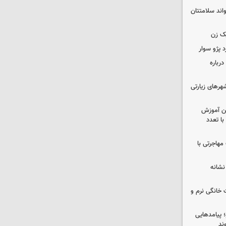
واند سلامتتان
ک زن
رباره
رهای زیارتی
ین آموزش
ا تعدد
مهاجرتی با
نشانه
 خانگی نرم و
 پیامدهایی
ند