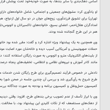
اساس دهک‌بندی یا سایر بندها، به صورت خودبه‌خود تحت پوشش قرار م
او یادآوری کرد: مشوق‌های جمعیتی و اجتماعی؛ شامل خانواده‌های دارا
تهران) برای تشویق فرزندآوری، زوج‌های جوان در دو سال اول ازدواج، هی
امدادگران هلال‌احمر، اعضای بسیج، خانواده‌های تاکسیرانان و اتوبوس‌دا
هم در این طرح گنجانده شده بودند.
وی همچنین به یک پیشنهاد ویژه اشاره کرد و گفت: مقرر شده بود خانوا
حملات صهیونیستی و آمریکایی آسیب دیده و خانه‌شان مورد اصابت مو
از بلیت‌های الکترونیک مترو و اتوبوس به صورت رایگان استفاده کنند؛ د
مانند کادر آموزش و نیروهای نظامی و انتظامی، تخفیف‌های پنجاه درصد
نادعلی در خصوص فرآیند تصمیم‌گیری برای طرح رایگان شدن خدمات مترو 
طرح شروع به رأی‌گیری شد و بررسی آن چندین جلسه در صحن شورا به طو
کمیسیون حمل‌ونقل و کمیسیون برنامه و بودجه به صورت جداگانه بررس
وی با ابراز تأسف از عدم تصویب برخی بندهای طرح، افزود: وقتی دیدیم
از دهک‌های مستضعف که از نکات کلیدی این پیشنهاد بود، با مخالفت 
دادند آن را پس بگیرند تا شأن مستضعفان حفظ شود.