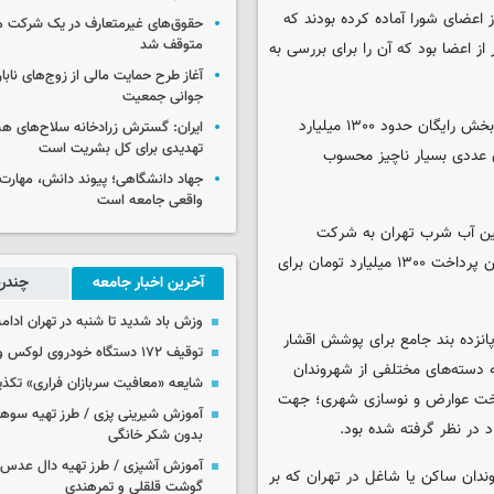
اعضای شورا آماده کرده بودند که
حقوق‌های غیرمتعارف در یک شرکت م
متوقف شد
از اعضا بود که آن را برای بررسی به
آغاز طرح حمایت مالی از زوج‌های نابا
جوانی جمعیت
وی درباره ابعاد مالی طرح افزود: عدد پیش‌بینی شده برای درآمد مترو و بخش رایگان حدود ۱۳۰۰ میلیارد
ایران: گسترش زرادخانه سلاح‌های هست
تهدیدی برای کل بشریت است
ی شهرداری تهران عددی بسیار ناچیز محسوب
جهاد دانشگاهی؛ پیوند دانش، مهارت 
واقعی جامعه است
میلیارد تومان برای تأمین آب شرب تهران به شرکت
آب‌وفاضلاب کمک می‌کنیم در حالی که وظیفه مستقیم ما نیست؛ بنابراین پرداخت ۱۳۰۰ میلیارد تومان برای
آخرین اخبار جامعه
چندرس
وزش باد شدید تا شنبه در تهران ادامه
انزده بند جامع برای پوشش اقشار
توقیف ۱۷۲ دستگاه خودروی لوکس و آپارتمان
 دسته‌های مختلفی از شهروندان
شایعه «معافیت سربازان فراری» تکذ
داخت عوارض و نوسازی شهری؛ جهت
آموزش شیرینی پزی / طرز تهیه سوه
 در نظر گرفته شده بود.
بدون شکر خانگی
آموزش آشپزی / طرز تهیه دال عدس 
ندان ساکن یا شاغل در تهران که بر
گوشت قلقلی و تمرهندی