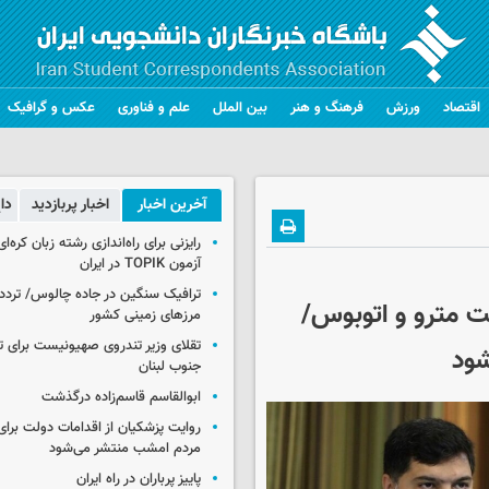
اقتصاد
ورزش
فرهنگ و هنر
بین الملل
علم و فناوری
عکس و گرافیک
آخرین اخبار
اخبار پربازدید
دا
رایزنی برای راه‌اندازی رشته زبان کره‌ای
آزمون TOPIK در ایران
ترافیک سنگین در جاده چالوس/ تردد 
ت مترو و اتوبوس/
مرزهای زمینی کشور
تقلای وزیر تندروی صهیونیست برای ت
شود
جنوب لبنان
ابوالقاسم قاسم‌زاده درگذشت
روایت پزشکیان از اقدامات دولت بر
مردم امشب منتشر می‌شود
پاییز پرباران در راه ایران