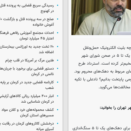
رسیدگی سریع قضایی به پرونده قتل 
در کهنوج
آغوش خانواده
احداث مجتمع آموزشی رفاهی فرهنگیا
اعتبار ۴۵ میلیارد تومان
۲۰ تخت جدید به اورژانس بیمارستان 
چه بلیت الکترونیک حمل‌ونقل
اضافه شد
عمومی شهر تهران و رایگان شدن دائمی مترو و اتوبوس برای دهک‌های یک تا ۵ در صحن شورای شهر
طنین مرگ بر آمریکا در قلب چرام
خیم‌تر کرده است. استرداد طرح
دستور قضایی برای برخورد با جریان‌های
ای مربوط به دهک‌های محروم بود.
ناامنی در کرمان
ومی پایتخت بدانیم؟ نادعلی با تکیه
کارنامه قضایی جدید در کرمان بر پایه
مخالفت‌ها می‌گوید.
شعب
انبار ۴۰۰ میلیارد ریالی کالاهای آر
در کرمان شناسایی شد
تهران را بخوانید:
کشف محموله‌های خرد و کلان مواد م
مسیرهای استان کرمان
درخشش کاتاروهای کرمان در رقابت با
نادعلی در پاسخ به اینکه آیا رد طرح رایگان شدن دائمی مترو و اتوبوس برای دهک‌های یک تا ۵ سنگ‌اندازی
آسیای میانه