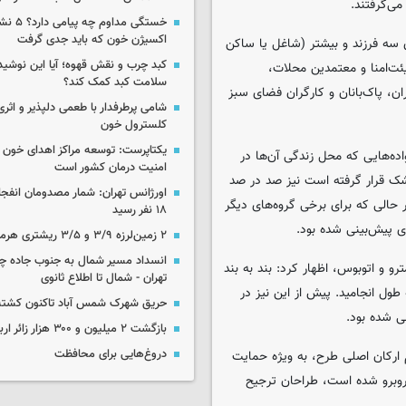
ی‌گرفتند.
خستگی مداوم
اکسیژن خون که باید جدی گرفت
ی سه فرزند و بیشتر (شاغل یا ساکن
کبد چرب و نقش قهوه؛ آیا این نوشیدن
ئت‌امنا و معتمدین محلات،
سلامت کبد کمک کند؟
ران، پاک‌بانان و کارگران فضای سبز
شامی پرطرفدار با طعمی دلپذیر و اثری
کلسترول خون
یکتاپرست: توسعه مراکز اهدای خون 
ده‌هایی که محل زندگی آن‌ها در
امنیت درمان کشور است
شک قرار گرفته است نیز صد در صد
اورژانس تهران: شمار مصدومان انفجا
ر حالی که برای برخی گروه‌های دیگر
۱۸ نفر رسید
ی پیش‌بینی شده بود.
۲ زمین‌لرزه ۳/۹ و ۳/۵ ریشتری هرمزگان را لرزاند
انسداد مسیر شمال به جنوب جاده چال
و اتوبوس، اظهار کرد: بند به بند
تهران - شمال تا اطلاع ثانوی
ل انجامید. پیش از این نیز در
حریق شهرک شمس آباد تاکنون کشته
ی شده بود.
بازگشت ۲ میلیون و ۳۰۰ هزار زائر اربعین به کشور
دروغ‌هایی برای محافظت
 ارکان اصلی طرح، به ویژه حمایت
روبرو شده است، طراحان ترجیح