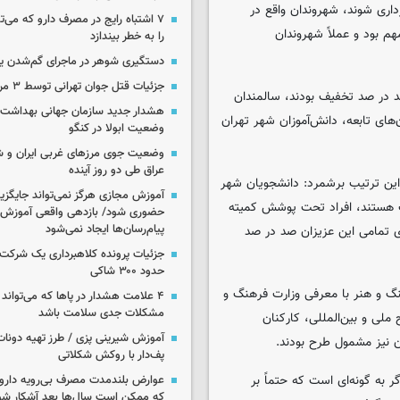
داری شوند، شهروندان واقع در
۷ اشتباه رایج در مصرف دارو که می‌ت
هم بود و عملاً شهروندان
را به خطر بیندازد
دستگیری شوهر در ماجرای گم‌شدن ی
جزئیات قتل جوان تهرانی توسط ۳ مرد پژو سوار
صد در صد تخفیف بودند، سالمندان
هشدار جدید سازمان جهانی بهداشت د
ای تابعه، دانش‌آموزان شهر تهران
وضعیت ابولا در کنگو
وضعیت جوی مرزهای غربی ایران و شه
عراق طی دو روز آینده
این ترتیب برشمرد: دانشجویان شهر
آموزش مجازی هرگز نمی‌تواند جایگز
ت هستند، افراد تحت پوشش کمیته
حضوری شود/ بازدهی واقعی آموزش ب
پیام‌رسان‌ها ایجاد نمی‌شود
ی تمامی این عزیزان صد در صد
جزئیات پرونده کلاهبرداری یک شرکت 
حدود ۳۰۰ شاکی
نگ و هنر با معرفی وزارت فرهنگ و
۴ علامت هشدار در پاها که می‌تواند 
مشکلات جدی سلامت باشد
ملی و بین‌المللی، کارکنان
آموزش شیرینی پزی / طرز تهیه دونات
ن نیز مشمول طرح بودند.
پف‌دار با روکش شکلاتی
ه گونه‌ای است که حتماً بر
عوارض بلندمدت مصرف بی‌رویه دارو؛
که ممکن است سال‌ها بعد آشکار شو