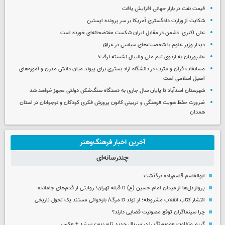
قیمت نفت در بازار جهانی افزایش یافت
شکایت از وزارت دادگستری آمریکا بر سر پرونده اپستین
علی اکبری: دشمن در مقابل ایران شکست مفتضحانه‌ای خورده است
دیدار وزیر علوم با شخصیت‌های سیاسی در عراق
علیپوریان به اردوی تیم ملی والیبال نشسته نرفت!
مسابقات قرآن و عترت در دانشگاه آزاد بستری برای پیوند میان دانش مدرن و آموزه‌های
اصیل اسلامی است
شهرستان اسدآباد تا پایان سال جاری به دستگاه سنگ‌شکن دولتی مجهز خواهد شد
ضرورت حفظ هویت فرهنگی و تربیتی کانون پرورش فکری کودکان و نوجوانان در استان
همدان
آخرین اخبار فرهنگ‌وهنر
چندرسانه‌ای
ابوالقاسم قاسم‌زاده درگذشت
پرواز دل‌ها از میدان امام حسین (ع) تا قبله تهران؛ روایتی از قدم‌های جامانده
انتشار کتاب انقلاب مشروطه؛ از تولد تا مرگ/ بازخوانی مستند یک تحول تاریخی
چرا سینماگران توقع مصونیت قضایی دارند؟
گریم متفاوت عموپورنگ را در سریال جدید تلویزیون ببینید + عکس