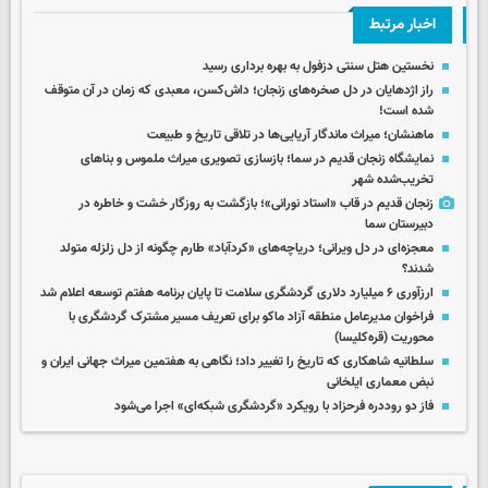
اخبار مرتبط
نخستین هتل سنتی دزفول به بهره برداری رسید
راز اژدهایان در دل صخره‌های زنجان؛ داش‌کسن، معبدی که زمان در آن متوقف
شده است!
ماهنشان؛ میراث ماندگار آریایی‌ها در تلاقی تاریخ و طبیعت
نمایشگاه زنجان قدیم در سما؛ بازسازی تصویری میراث ملموس و بناهای
تخریب‌شده شهر
زنجان قدیم در قاب «استاد نورانی»؛ بازگشت به روزگار خشت و خاطره در
دبیرستان سما
معجزه‌ای در دل ویرانی؛ دریاچه‌های «کردآباد» طارم چگونه از دل زلزله متولد
شدند؟
ارزآوری ۶ میلیارد دلاری گردشگری سلامت تا پایان برنامه هفتم توسعه اعلام شد
فراخوان مدیرعامل منطقه آزاد ماکو برای تعریف مسیر مشترک گردشگری با
محوریت (قره‌کلیسا)
سلطانیه شاهکاری که تاریخ را تغییر داد؛ نگاهی به هفتمین میراث جهانی ایران و
نبض معماری ایلخانی
فاز دو روددره فرحزاد با رویکرد «گردشگری شبکه‌ای» اجرا می‌شود