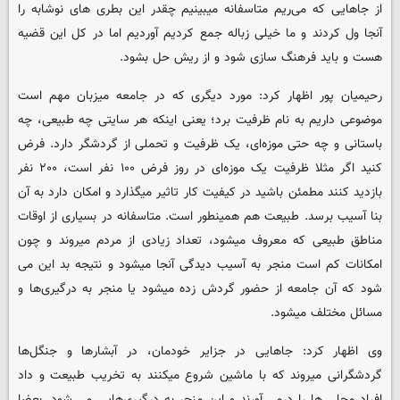
از جاهایی که می‌ریم متاسفانه میبینیم چقدر این بطری های نوشابه را
آنجا ول کردند و ما خیلی زباله جمع کردیم آوردیم اما در کل این قضیه
هست و باید فرهنگ سازی شود و از ریش حل بشود.
رحیمیان پور اظهار کرد: مورد دیگری که در جامعه میزبان مهم است
موضوعی داریم به نام ظرفیت برد؛ یعنی اینکه هر سایتی چه طبیعی، چه
باستانی و چه حتی موزه‌ای، یک ظرفیت و تحملی از گردشگر دارد. فرض
کنید اگر مثلا ظرفیت یک موزه‌ای در روز فرض ۱۰۰ نفر است، ۲۰۰ نفر
بازدید کنند مطمئن باشید در کیفیت کار تاثیر میگذارد و امکان دارد به آن
بنا آسیب برسد. طبیعت هم همینطور است. متاسفانه در بسیاری از اوقات
مناطق طبیعی که معروف میشود، تعداد زیادی از مردم میروند و چون
امکانات کم است منجر به آسیب دیدگی آنجا میشود و نتیجه بد این می
شود که آن جامعه از حضور گردش زده میشود یا منجر به درگیری‌ها و
مسائل مختلف میشود.
وی اظهار کرد: جاهایی در جزایر خودمان، در آبشارها و جنگل‌ها
گردشگرانی میروند که با ماشین شروع میکنند به تخریب طبیعت و داد
افراد محلی ها را درمی آورند و این منجر به درگیری‌هایی می شود. بعضا