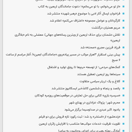
«از تو می‌خوانم، با تو می‌مانم»؛ دعوت جاماندگان اربعین به کتاب
فراخوان ارسال آثار ادبی با موضوع «رهبر شهید» منتشر شد
کارگردانان و عوامل مجموعه «اعتراف می‌کنم» اعلام شد
مریم همتیان درگذشت
تلاش دشمنان برای حذف اربعین از ویترین رسانه‌های جهانی/ معضلی به نام «بلاگری
اربعین»
فرزاد فرزین مجری «صحنه» شد
پیش بینی استقرار ۳هزار موکب در مسیر پیاده‌روی «جاماندگان ابعین»/ آغاز مراسم از ساعت
۶ صبح
کمک‌های مردمی؛ از توسعه حرم‌ها تا رونق تولید و اشتغال
سینماها روز اربعین تعطیل هستند
کلاغ و یک تریلر سیاسی متفاوت
پانصد و پنجاه و ششمین کاغذخبر ایسکانیوز منتشر شد
«سرسره بازی» کتابی برای حل تعارض در موقعیت‌های روزمره کودکان
محرم شهر؛ پژواک عزاداری در پهنای شهر
یادبود اکبر عبدی در صداوسیما برگزار می‌شود
«زنده‌شور» از «استخر» رد شد؛ ثبت رکورد تازه فروش برای دو فیلم
تقویت ظرفیت خدمات موکب‌ها متناسب با افزایش زائران اربعین
آمادگی بعثه رهبری برای اعزام روحانیون به سامرا