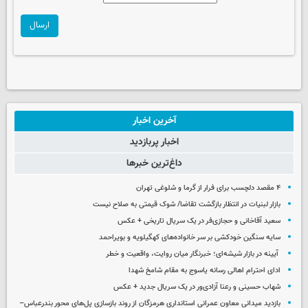
ارسال
آخرین اخبار
اخبار پربازدید
داغ‌ترین خبرها
۴ مقصد دلچسب برای فرار از گرما و شلوغی تهران
بازار لبنیات در انتظار بازگشت تقاضا/ شوک قیمتی به صلاح نیست
سعید آقاخانی و حجازی‌فر در یک سریال تاریخی + عکس
سایه سنگین خودکشی بر سر خانواده‌های کهگیلویه و بویراحمد
آیینه در بازار شیشه‌ای؛ خبرنگار میان روایت، واقعیت و خطر
ادای احترام اهالی رسانه یاسوج به مقام شامخ شهدا
شهاب حسینی و رعنا آزادی‌ور در یک سریال جدید + عکس
بازدید میدانی معاون عمرانی استانداری هرمزگان از روند بازسازی پل‌های محور بندرعباس–