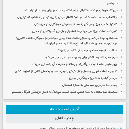
بندرخمیر
نیروگاه خورشیدی ۱۲.۵ مگاواتی پالایشگاه بید بلند بهبهان وارد مدار تولید شد
از انتخاب محمد صلاح شگفت‌زده‌ام/ انتظار میلان یا یوونتوس را داشتم، نه ترابزون
تشکیل شعبه ویژه رسیدگی به مسائل حقوقی خبرنگاران در خوزستان
تقویت خدمات اورژانسی رودان با استقرار چهارمین آمبولانس در جغین
شمشادی: رشد در فضای مجازی باعث شده برخی خودشان را خبرنگار بدانند/ دلاوری:
مهمترین هدیه‌ روز خبرنگار، اصلاح ساختار رسانه در ایران است
مذاکرات ترمیم دستمزد چه زمانی کلید می‌خورد؟
طرح جدید تغذیه دانشجویان بصورت مرحله‌ای اجرا می‌شود
وزیر علوم: علم قدرت می‌آفریند و رسانه از حقیقت آن پاسداری می‌کند
تداوم خدمات شهری و حمل‌ونقل کیش با وجود محدودیت‌های ناشی از شرایط کشور
مراسم گرامیداشت روز خبرنگار در اردبیل
پیغام تند سرمربی تیم ملی به ستاره استقلال
سیاست ضد مقاله، به رتبه علمی کشور آسیب می‌زند/ به دنبال پژوهش اثرگذار هستیم
آخرین اخبار جامعه
چندرسانه‌ای
دستور سازمان غذا و دارو برای جمع‌آوری ۳ محصول سلامت‌محور