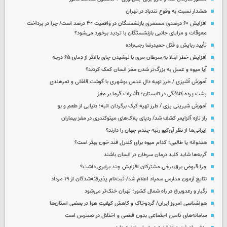
هشدار نسبت به وقوع تندباد در تهران
افزایش ۶۰ درصدی مستمری‌ بازنشستگان در واقعیت ۳۰ درصد است/ چرا در پرداخت
معوقات و مزایای جانبی بازنشستگان با تردید برخورد می‌شود؟
تأیید ربایش و قتل حمیدرضا رجب‌زاده
افزایش خطر ابتلا به سرطان مری با نوشیدن چای بالاتر از دمای ۶۵ درجه
آیا میوه و عسل به بزرگ‌تر شدن مغز انسان کمک کردند؟
آموزش آشپزی / طرز تهیه دال عدس بوشهری با گوشت قلقلی و تمرهندی
پشت پرده کلافگی در تابستان؛ تأثیرات گرما بر مغز
آموزش شیرینی پزی / طرز تهیه کیک برگردان انبه؛ دنیایی از طعم و بو
راز تازه آلزایمر کشف شد/ ردپای پلاک‌های میتوکندری در مغز بیماران
ایرانی‌ها از نظر آی‌کیو رتبه چندم جهان را دارند؟
هندوانه یا طالبی؛ کدام‌ میوه برای کنترل قند خون بهتر است؟
گربه‌ها شاید کلید درمان سرطان در انسان باشند
چرا قبوض برق برخی مشترکان افزایش چند برابری داشت؟
نتایج آزمون مدارس سمپاد اعلام شد/ ثبت‌نام پذیرفته‌شدگان از ۱۹ مرداد
رگبار و رعدوبرق در راه شمال کشور؛ تهران خنک‌تر می‌شود
هواشناسی امروز ایران/ گردوخاک و کاهش کیفیت هوا در بعضی استان‌ها
سامانه‌های تامین اجتماعی بدون قطعی و اختلال در دسترس است