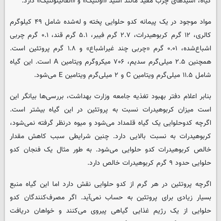
گیاه، اسیدهای چرب مفید مانند اسید «اولئیک» و «آلفالینولنیک» دارد.
مواد موجود در یک پیمانه کدو حلوایی پخته و له‌شده شامل ۴۹ کیلوگرم
کالری، ۱۲ گرم کربوهیدرات، ۲.۷ گرم فیبر، ۵.۱ گرم قند، ۰.۱ گرم چربی
اشباع‌شده، ۰.۰۱ گرم «چربی چند غیراشباع» و ۱.۸ گرم پروتئین است.
همچنین ۲.۵ میلی‌گرم سدیم، ۷۰۶ میکروگرم ویتامین A است. این گیاه
شامل ۱۱.۵ میلی‌گرم ویتامین C و ۲ میلی‌گرم ویتامین E می‌شود.
بنابر اعلام دفتر بهبود تغذیه جامعه وزارت بهداشت، بررسی‌ها بیانگر این
است میزان کربوهیدرات نسبت به پروتئین در این گیاه بیشتر است.
اگرچه کدوحلوایی یک گیاه قلمداد می‌شود و میوه درنظر گرفته نمی‌شود،
کربوهیدرات به نسبت بالایی دارد. چنین شرایطی سبب کاهش مقدار
خالص کربوهیدرات کدو حلوایی می‌شود. به طور مثال یک فنجان کدو
حلوایی حدود ۹ گرم کربوهیدرات خالص دارد.
اگرچه پروتئین در هر گرم از کدو حلوایی نقش دارد اما این گیاه منبع
بسیار زیادی برای پروتئین به حساب نمی‌آید. اگر مصرف‌کنندگان کدو
حلوایی از یک رژیم غذایی گیاهی پیروی می‌کنند و خواهان دریافت