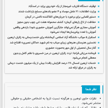
توقیف دستگاه فلزیاب غیرمجاز از یک خودروی پراید در اسدآباد
وزارت اطلاعات: ۲۱ عامل موساد و ۴ عضو باندهای مسلح بازداشت شدند
دستور قضایی برای برخورد با جریان‌های القاکننده ناامنی در کرمان
حفاظت از تاغ زارهای کرمان؛ کشف محموله هفت تنی چوب بدون مجوز
آموزش مجازی هرگز نمی‌تواند جایگزین آموزش حضوری شود/ بازدهی واقعی
آموزش با تعدد پیام‌رسان‌ها ایجاد نمی‌شود
استقرار ۵ موکب دانشگاه آزاد اسلامی کرمانشاه برای خدمت‌رسانی به زائران اربعین
نخستین هنرستان هنرهای زیبای میناب به نام شهید «ماکان نصیری» افتتاح شد
آغاز سال تحصیلی از اول مهر به‌صورت حضوری
فرمانده مرزبانی فراجا: تردد زائران اربعین در مرز خسروی با نظم کامل و بدون
معطلی انجام می‌شود
خدمات اربعین امسال ۲۸ درصد افزایش یافت/ بیش از یک میلیون خدمت درمانی
به زائران در عراق ارائه شد
نظر شما
نظرات حاوی توهین و هرگونه نسبت ناروا به اشخاص حقیقی و حقوقی
منتشر نمی‌شود.
نظراتی که غیر از زبان فارسی یا غیر مرتبط با خبر باشد منتشر نمی‌شود.