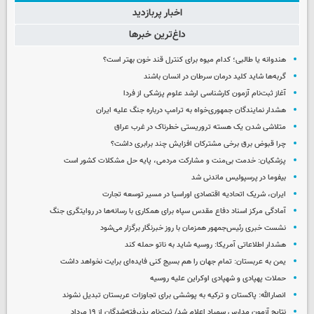
اخبار پربازدید
داغ‌ترین خبرها
هندوانه یا طالبی؛ کدام‌ میوه برای کنترل قند خون بهتر است؟
گربه‌ها شاید کلید درمان سرطان در انسان باشند
آغاز ثبت‌نام‌ آزمون کارشناسی ارشد علوم پزشکی از فردا
هشدار نمایندگان جمهوری‌خواه به ترامپ درباره جنگ علیه ایران
متلاشی شدن یک هسته تروریستی خطرناک در غرب عراق
چرا قبوض برق برخی مشترکان افزایش چند برابری داشت؟
پزشکیان: خدمت بی‌منت و مشارکت مردمی، پایه حل مشکلات کشور است
بیفوما در پرسپولیس ماندنی شد
ایران، شریک اتحادیه اقتصادی اوراسیا در مسیر توسعه تجارت
آمادگی مرکز اسناد دفاع مقدس سپاه برای همکاری با رسانه‌ها در روایتگری جنگ
نشست خبری رئیس‌جمهور همزمان با روز خبرنگار برگزار می‌شود
هشدار اطلاعاتی آمریکا: روسیه شاید به ناتو حمله کند
یمن به عربستان: تمام جهان را هم بسیج کنی فایده‌ای برایت نخواهد داشت
حملات پهپادی و شهپادی اوکراین علیه روسیه
انصارالله: پاکستان و ترکیه به پوششی برای تجاوزات عربستان تبدیل نشوند
نتایج آزمون مدارس سمپاد اعلام شد/ ثبت‌نام پذیرفته‌شدگان از ۱۹ مرداد