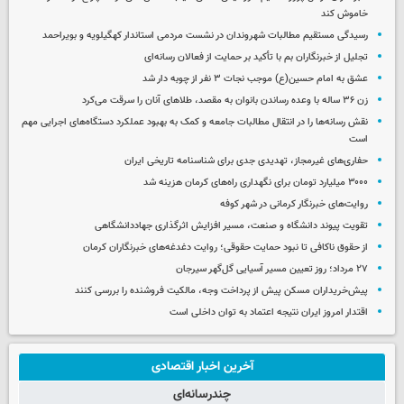
خاموش کند
رسیدگی مستقیم مطالبات شهروندان در نشست مردمی استاندار کهگیلویه و بویراحمد
تجلیل از خبرنگاران بم با تأکید بر حمایت از فعالان رسانه‌ای
عشق به امام حسین(ع) موجب نجات ۳ نفر از چوبه دار شد
زن ۳۶ ساله با وعده رساندن بانوان به مقصد، طلاهای آنان را سرقت می‌کرد
نقش رسانه‌ها را در انتقال مطالبات جامعه و کمک به بهبود عملکرد دستگاه‌های اجرایی مهم
است
حفاری‌های غیرمجاز، تهدیدی جدی برای شناسنامه تاریخی ایران
۳۰۰۰ میلیارد تومان برای نگهداری راه‌های کرمان هزینه شد
روایت‌های خبرنگار کرمانی در شهر کوفه
تقویت پیوند دانشگاه و صنعت، مسیر افزایش اثرگذاری جهاددانشگاهی
از حقوق ناکافی تا نبود حمایت حقوقی؛ روایت دغدغه‌های خبرنگاران کرمان
۲۷ مرداد؛ روز تعیین مسیر آسیایی گل‌گهر سیرجان
پیش‌خریداران مسکن پیش از پرداخت وجه، مالکیت فروشنده را بررسی کنند
اقتدار امروز ایران نتیجه اعتماد به توان داخلی است
آخرین اخبار اقتصادی
چندرسانه‌ای