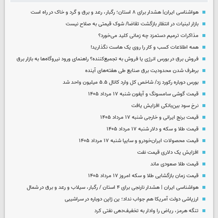
هواشناسی ایران| هشدار برای ۸ استان؛ رگبار، رعد و برق و گرد و خاک در راه است
بازار لبنیات در انتظار بازگشت تقاضا/ شوک قیمتی به صلاح نیست
مذاکرات ترمیم دستمزد چه زمانی کلید می‌خورد؟
همه اطلاعات کسب‌ و کار را روی یک هاست نگذارید!
فروش برق در بورس انرژی یا فروش به تجمیع‌کننده؟ راهنمای ورود نیروگاه‌ها به بازار برق
برطرف شدن محدودیت‌ برق صنایع طی هفته‌های آینده
بورس دوباره رکورد زد/ شاخص کل وارد کانال ۵.۵ میلیون واحد شد
قیمت گوشی سامسونگ و آیفون شنبه ۱۷ مرداد ۱۴۰۵
نرخ سود بین‌بانکی افزایش یافت
قیمت برنج ایرانی و خارجی شنبه ۱۷ مرداد ۱۴۰۵
قیمت طلا و سکه و دلار شنبه ۱۷ مرداد ۱۴۰۵
قیمت محصولات ایران‌خودرو و سایپا شنبه ۱۷ مرداد ۱۴۰۵
افزایش یک دلاری قیمت نفت
قیمت طلا صعودی ماند
قیمت زمان بازگشایی طلا و سکه امروز ۱۷ مرداد ۱۴۰۵
هواشناسی ایران | هشدار نارنجی برای ۴ استان / رگبار، سیلاب و رعد و برق در شمال
ارزپاشی دولت آمریکا هم جواب نداد؛ ین ژاپن دوباره در سراشیبی
تنگه هرمز، ریاض را وادار به تخفیف‌دهی نفتی کرد