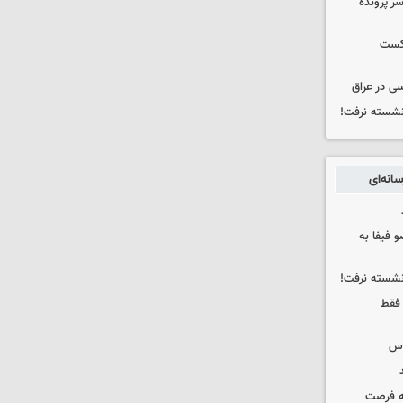
سر پرونده
شکست
ی در عراق
 نشسته نرفت!
انه‌ای
 فیفا به
 نشسته نرفت!
 فقط
وس
که فرصت