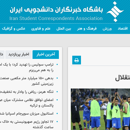
اقتصاد
ورزش
فرهنگ و هنر
بین الملل
علم و فناوری
عکس و گرافیک
آخرین اخبار
اخبار پربازدید
دا
ترامپ سوئیس را تهدید کرد؛ با یک ام
را به هم می‌ریزم
قلال
بدهی ۱۵۰ میلیارد متر مکعبی صن
زیرزمینی کشور
تنگه هرمز، ریاض را وادار به تخفیف‌
امضای توافق نظامی مشترک میان عر
پاکستان و ترکیه
استانبول میزبان سوپرجام اسپانیا شد
ساعت گذشته