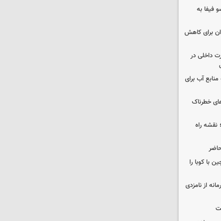
 فیفا به
دان برای کاهش
رت داخلی در
منابع آب برای
های خطرناک
نقشه راه
حاضر
 با کوبا را
حمایت محرمانه از نامزدی
ت