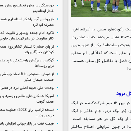
دودستگی در میان فدراسیون‌های عضو
خاطر اینفانتینو
بازچرخانی آب؛ راهکار استانداری هم
مصرف آب تازه
ت رکوردهای منفی در کارنامه‌اش،
تأکید امام جمعه بوشهر بر تقویت قد
شتابان حرکت کرده و بازخوانی عملکرد آبی‌پوشان پایتخت در فصل ۰۴-۱۴۰۳ نشان می‌دهد که استقلالی‌ها
کنار مقاومت در برابر تهدیدهای خارجی
 سابقه نداشته، به‌ثبت رسانده‌اند! یکی از عجیب‌ترین
از وان حمام تا استخر کشاورزی؛ همه 
کودکان خطرآفرین‌اند
 منفی است که فعلاً این امر محقق
بردن فصل با تفاضل گل منفی هستند؛
گرگاس، دورگه‌ای رام‌نشدنی با پیامد
برای روستاها
از هوش مصنوعی تا اقتصاد چرخشی؛ 
صنعت مبلمان ملایر
وحدت ملی جبهه اصلی نبرد در عصر 
ل برود
آمریکا همکاری‌های نظامی روسیه و چین
هدف گرفت
آبی‌پوشان پایتخت از حیث ضعیف‌ترین خط دفاعی فصل، دهمین تیم در بین ۱۶ تیم شرکت‌کننده در لیگ
نسخه ترامپ برای 2028؛ 
 (در لیگ برتر، جام حذفی و لیگ
جی‌دی ونس
ش از یک گل در هر مسابقه است؛
قیمت نفت در بازار جهانی افزایش یاف
خت باز شده است! در چنین شرایطی، اصلاح ساختار