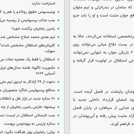
استراحت ندارند
که سامان در بندرانزلی و تیم ملوان
وینیسیوس حقوق رونالدو را هم رد کر
فع جوان مثبت است و او را باید جزو
بمب جذاب پرسپولیس از روسیه می‌آ
رامین رضاییان برگشت خورد!
تخصصی استفاده می‌کردند، حالا به
تیم بعدی محمد صلاح مشخص شد
ازیکن، برای فصل آینده در پست دفاع میانی می‌توانند روی
کاپیتان‌های استقلال مشخص شدند/
سهراب
حضور سامان فلاح و ضرغام سعداوی حساب باز کنند که مشخصاً این ۲ بازیکن جوان به تنهایی نمی‌توانند
استقلال را فقط یک معجزه نجات می‌
 استقلال در اولویت قرار گرفته و
مأموریت ناگویا؛ نقشه مدال‌های ایران
آسیایی ۲۰۲۶
دعوت از ۲۹ آزادکار به اردوی تیم ملی
مدافع پرسپولیس شاگرد منصوریان م
وشان پایتخت در فصل آینده است.
۲۰ ستاره جدید در بازار نقل و انتقالات ایران!
ه، با وجود امضای قرارداد داخلی جدید با
پیشنهاد خارجی رامین رضاییان از چ
ای جدایی از سپاهان در پایان فصل
زاد مثبت پیش رفته و آبی‌پوشان در
بمب تابستانی استقلال در لیست نس
فراهم آورند.
ستاره پاریس به یوونتوس پیوست
بیانی: رضاییان پول هنگفت بگیرد، اس