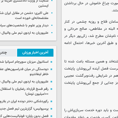
شکایت از وزارت دادگستری آمریکا بر 
ه صورت چراغ خاموش در حال برداشتن
اپستین
ند.
علی اکبری: دشمن در مقابل ایران 
مفتضحانه‌ای خورده است
سامان فلاح و روزبه چشمی در کنار
دیدار وزیر علوم با شخصیت‌های سیاس
 البته در مقاطعی، صالح حردانی و
علیپوریان به اردوی تیم ملی والیبال
ن بازیکنانی که نام‌شان مطرح شد، زکی‌پور دیگر در
 طبق آخرین خبرها، احتمال ادامه
آخرین اخبار ورزش
چندرس
ته‌اند و همین مسئله باعث شده تا
استانبول میزبان سوپرجام اسپانیا شد
هرست فصل آینده آبی‌پوشان پایتخت
دودستگی در میان فدراسیون‌های عضو
خاطر اینفانتینو
رابیان هم در شرایطی رفت‌وبرگشت عجیبی
علیپوریان به اردوی تیم ملی والیبال
 جدایی از جمع آبی‌پوشان پایتخت
رقم فسخ قرارداد رضاییان با استقلال
۱۰۰میلیون تومان!
رکوردشکنی دختر دونده ایران در بلار
پرسپولیس؛ گران‌ترین تیم فصل جدید
ست و باید دوره خدمت سربازی‌اش را
فصل بدون پایان؛ فوتبالیست‌هایی 
قانون کسری خدمت می‌تواند مقدمات